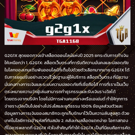
G2G1X สุดยอดทางเข้าสล็อตออนไลน์แห่งปี 2025 ยกระดับการทำเงิน
ให้เหนือกว่า 1. G2G1X: สล็อตเว็บตรงที่การันตีความมั่นคงและปลอดภัย
ในโลกของเกมเดิมพันออนไลน์ที่เต็มไปด้วยตัวเลือกมากมาย G2G1X ได้
รับการยอมรับอย่างรวดเร็วในฐานะผู้ให้บริการ สล็อตเว็บตรง ที่มีความ
มั่นคงทางการเงินและระบบความปลอดภัยที่เชื่อถือได้ การที่เราเป็นเว็บ
ตรงหมายความว่าผู้เล่นสามารถทำธุรกรรมและรับเงินรางวัลได้
โดยตรงจากบริษัท โดยไม่มีการผ่านคนกลางหรือเอเย่นต์ ทำให้ทุกการ
จ่ายรางวัลเป็นไปอย่างโปร่งใสและยุติธรรม 100% ข้อมูลส่วนตัวและ
ข้อมูลทางการเงินของสมาชิกจะถูกเก็บรักษาไว้เป็นความลับสูงสุด ด้วย
เทคโนโลยีการเข้ารหัสที่ทันสมัย 2. คลังเกมสล็อตแตกง่าย: โอกาสทอง
ที่ไม่ควรพลาดที่ G2G1X หัวใจสำคัญที่ทำให้ G2G1X เป็นที่นิยมคือการคัด
สรรเกมคุณภาพสูงที่เน้นโอกาสในการทำกำไร เราได้รวบรวม เกมสล็อต