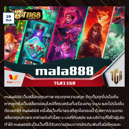
29
Oct
mala888 เว็บสล็อตคุณภาพ ครบทุกความสนุก จัดเต็มทุกโปรโมชั่น
หากพูดถึงเว็บสล็อตออนไลน์ที่ครบครันทั้งเรื่องเกม ระบบ และโปรโมชั่น
ต้องยกให้ mala888 หนึ่งในเว็บที่มาแรงที่สุดในตอนนี้ ด้วยการรวมเกม
สล็อตคุณภาพจากค่ายดังทั่วโลก ระบบที่ทันสมัย และบริการที่ใส่ใจผู้เล่น
ทำให้ mala888 เป็นเว็บที่ได้รับความนิยมจากนักเดิมพันทั้งมือใหม่และ