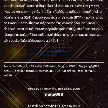
จากค่ายดังระดับโลกมาไว้ในที่เดียว ไม่ว่าจะเป็น PG Soft, Pragmatic
Play, Joker Gaming หรือค่ายอื่น ๆ ที่ได้รับความนิยม ทุกเกมที่ถูกนำมา
ให้บริการผ่าน G2G1X ล้วนมี อัตราการจ่ายรางวัล (RTP) ที่สูง และได้รับ
การพิสูจน์แล้วว่ามีโอกาส สล็อตแตกง่าย มากกว่าที่อื่น เราให้ความ
สำคัญกับความตื่นเต้นของการลุ้นแจ็กพอต ทำให้ผู้เล่นมีโอกาสเปลี่ยน
เงินทุนจำนวนน้อยให้กลายเป็นผลกำไรมหาศาล 3. ระบบฝาก-ถอน ออ
โต้: รวดเร็วทันใจ ไร้กังวลตลอด 24 […]
CONTINUE READING
→
Posted in
1168 slot
,
1168 คาสิโน
,
1168 สล็อต
,
Blog
,
slot1168
|
Tagged
g2g1168
,
g2g678
,
g2g689
,
tded1168
,
tdedvip888
,
TGA1168
,
tga789
,
tgaslot
,
tx168
,
we789
1168 SLOT
,
1168 คาสิโน
,
1168 สล็อต
,
BLOG
mala888
POSTED ON
OCTOBER 29, 2025
BY
PLUG