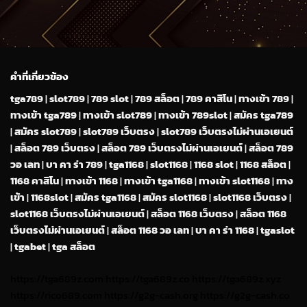
คำที่เกี่ยวข้อง
tga789
|
slot789
|
789 slot
|
789 สล็อต
|
789 คาสิโน
|
ทางเข้า 789
|
ทางเข้า tga789
|
ทางเข้า slot789
|
ทางเข้า 789slot
|
สมัคร tga789
|
สมัคร slot789
|
slot789 เว็บตรง
|
slot789 เว็บตรงไม่ผ่านเอเยนต์
|
สล็อต 789 เว็บตรง
|
สล็อต 789 เว็บตรงไม่ผ่านเอเยนต์
|
สล็อต 789
วอ เลท
|
บา คา ร่า 789
|
tga1168
|
slot1168
|
1168 slot
|
1168 สล็อต
|
1168 คาสิโน
|
ทางเข้า 1168
|
ทางเข้า tga1168
|
ทางเข้า slot1168
|
ทาง
เข้า
|
1168slot
|
สมัคร tga1168
|
สมัคร slot1168
|
slot1168 เว็บตรง
|
slot1168 เว็บตรงไม่ผ่านเอเยนต์
|
สล็อต 1168 เว็บตรง
|
สล็อต 1168
เว็บตรงไม่ผ่านเอเยนต์
|
สล็อต 1168 วอ เลท
|
บา คา ร่า 1168
|
tgaslot
|
tgabet
|
tga สล็อต
https://tga689z.com
https://tga689z.co
https://tga689z.xyz
https://rico689.com
https://g2g-cash.org
https://g2g-cash.co