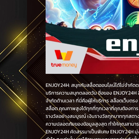
ENJOY24H: สนุกกับสล็อตออนไลน์ได้ไม่จำกัดตลอ
บริการความสนุกตลอดวัน ชื่อของ ENJOY24H สื่
จำกัดด้านเวลา ที่นี่คือผู้ให้บริการ สล็อตเว็บตร
สล็อต คุณภาพสูงได้ทุกที่ทุกเวลาที่คุณต้องก
รางวัลอย่างสมบูรณ์ เงินรางวัลทุกบาททุกสตาง
ความปลอดภัยของข้อมูลสูงสุด ทำให้คุณสามารถ
ENJOY24H คัดสรรมาเป็นพิเศษ ENJOY24H มุ่งเ