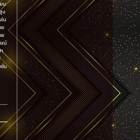
ิยม
สูง
เล่น
าย
่าย
กรณ์
้า
่
ชั่น