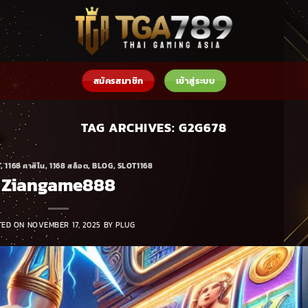
สมัครสมาชิก
เข้าสู่ระบบ
TAG ARCHIVES:
G2G678
T
,
1168 คาสิโน
,
1168 สล็อต
,
BLOG
,
SLOT1168
Ziangame888
TED ON
NOVEMBER 17, 2025
BY
PLUG