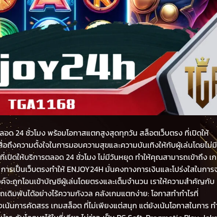
ด 24 ชั่วโมง พร้อมโอกาสแตกสูงสุดทุกวัน สล็อตเว็บตรง ที่เปิดให้
อถึงความตั้งใจในการมอบความสุขและความบันเทิงให้กับผู้เล่นโดยไม่มี
ง ที่เปิดให้บริการตลอด 24 ชั่วโมง ไม่มีวันหยุด ทำให้คุณสามารถเข้าถึง เ
าร การเป็นเว็บตรงทำให้ ENJOY24H มั่นคงทางการเงินและโปร่งใสในการจ
ค์จะถูกโอนเข้าบัญชีผู้เล่นโดยตรงและเต็มจำนวน เราให้ความสำคัญกับ
เดิมพันได้อย่างไร้ความกังวล คลังเกมแตกง่าย: โอกาสทำกำไรที่
น้นการคัดสรร เกมสล็อต ที่ไม่เพียงแต่สนุก แต่ยังเน้นโอกาสในการ ท