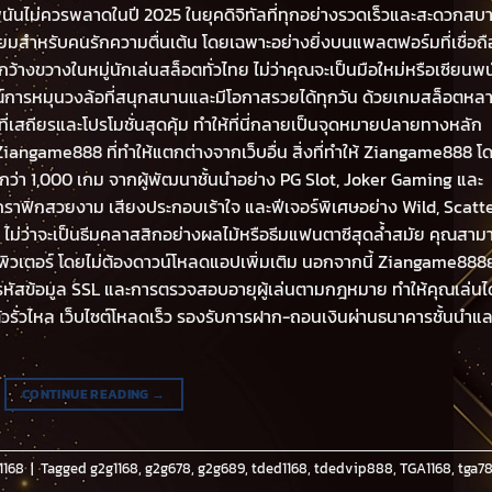
นันไม่ควรพลาดในปี 2025 ในยุคดิจิทัลที่ทุกอย่างรวดเร็วและสะดวกสบ
สำหรับคนรักความตื่นเต้น โดยเฉพาะอย่างยิ่งบนแพลตฟอร์มที่เชื่อถือ
กว้างขวางในหมู่นักเล่นสล็อตทั่วไทย ไม่ว่าคุณจะเป็นมือใหม่หรือเซียนพ
ารหมุนวงล้อที่สนุกสนานและมีโอกาสรวยได้ทุกวัน ด้วยเกมสล็อตหล
เสถียรและโปรโมชั่นสุดคุ้ม ทำให้ที่นี่กลายเป็นจุดหมายปลายทางหลัก
iangame888 ที่ทำให้แตกต่างจากเว็บอื่น สิ่งที่ทำให้ Ziangame888 โ
ว่า 1,000 เกม จากผู้พัฒนาชั้นนำอย่าง PG Slot, Joker Gaming และ
าฟิกสวยงาม เสียงประกอบเร้าใจ และฟีเจอร์พิเศษอย่าง Wild, Scatt
่ ไม่ว่าจะเป็นธีมคลาสสิกอย่างผลไม้หรือธีมแฟนตาซีสุดล้ำสมัย คุณสาม
มพิวเตอร์ โดยไม่ต้องดาวน์โหลดแอปเพิ่มเติม นอกจากนี้ Ziangame888ย
รหัสข้อมูล SSL และการตรวจสอบอายุผู้เล่นตามกฎหมาย ทำให้คุณเล่นได
ตัวรั่วไหล เว็บไซต์โหลดเร็ว รองรับการฝาก-ถอนเงินผ่านธนาคารชั้นนำแล
CONTINUE READING
→
1168
|
Tagged
g2g1168
,
g2g678
,
g2g689
,
tded1168
,
tdedvip888
,
TGA1168
,
tga7