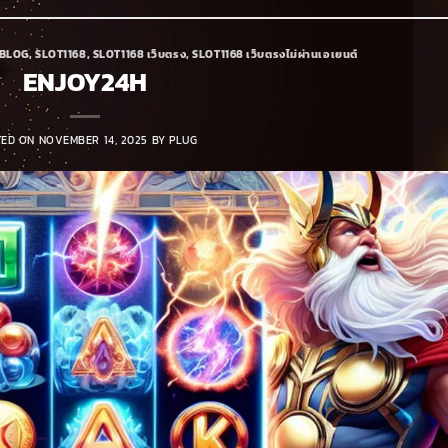
BLOG
,
SLOT1168
,
SLOT1168 เว็บตรง
,
SLOT1168 เว็บตรงไม่ผ่านเอเยนต์
ENJOY24H
TED ON
NOVEMBER 14, 2025
BY
PLUG