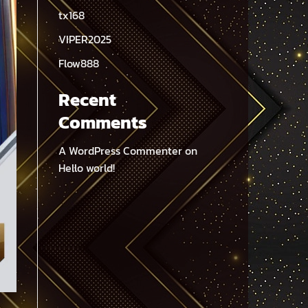
tx168
VIPER2025
Flow888
Recent
Comments
A WordPress Commenter
on
Hello world!