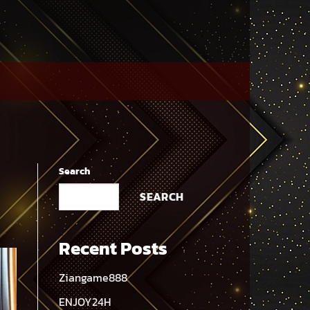
Search
SEARCH
Recent Posts
Ziangame888
ENJOY24H