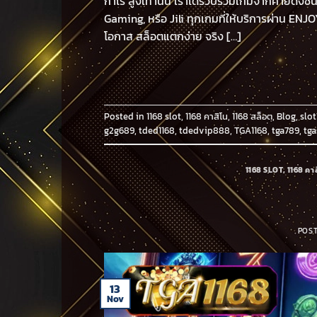
กำไร สูงเท่านั้น เราได้รวบรวมเกมจากค่ายดังชั้
Gaming, หรือ Jili ทุกเกมที่ให้บริการผ่าน ENJOY
โอกาส สล็อตแตกง่าย จริง […]
Posted in
1168 slot
,
1168 คาสิโน
,
1168 สล็อต
,
Blog
,
slot
g2g689
,
tded1168
,
tdedvip888
,
TGA1168
,
tga789
,
tga
1168 SLOT
,
1168 คา
POS
13
Nov