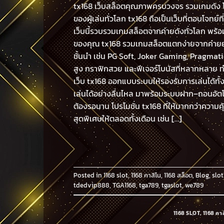
tx168 เว็บสล็อตคุณภาพครบวงจร รวมเกมดัง โบ
ของผู้เล่นทั่วโลก tx168 ถือเป็นเว็บที่ตอบโจท
เว็บนี้รวบรวมเกมสล็อตจากค่ายดังทั่วโลก พร้อมร
ของคุณ tx168 รวมเกมสล็อตแตกง่ายจากค่ายย
ชั้นนำ เช่น PG Soft, Joker Gaming, Pragmati
สูง กราฟิกสวย และฟีเจอร์โบนัสที่หลากหลาย ทำใ
เว็บ tx168 ออกแบบระบบให้รองรับการเล่นได้ทั้งม
เล่นได้อย่างลื่นไหล มาพร้อมระบบฝาก–ถอนอัตโนม
ต้องรอนาน โปรโมชั่น tx168 ที่ให้มากกว่าความคุ้
สุดพิเศษให้ตลอดทั้งเดือน เช่น […]
Posted in
1168 slot
,
1168 คาสิโน
,
1168 สล็อต
,
Blog
,
slot
tdedvip888
,
TGA1168
,
tga789
,
tgaslot
,
we789
1168 SLOT
,
1168 คา