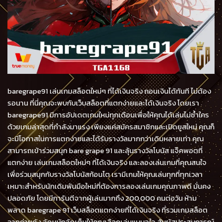
baregrape91 เล่นเกมสล็อตใหม่ๆ ที่ได้เงินจริง ถอนเงินได้ทันที ไม่ต้อง
รอนาน ที่นี่คุณจะพบกับเว็บสล็อตที่แตกง่ายและได้เงินจริง โดยเรา
baregrape91 มีการอัปเดตเกมใหม่ทุกเดือนเพื่อให้คุณได้เล่นไม่ซ้ำใคร
ด้วยเกมล่าสุดที่กำลังมาแรง เพียงแค่สมัครสมาชิกและเปิดยูสใหม่ คุณก็
จะมีโอกาสในการแตกง่ายและได้รับรางวัลมากกว่าเดิมหลายเท่า คุณ
สามารถเข้าร่วมสนุก bare grape 91 และลุ้นรางวัลโบนัส แจ็คพอตที่
แตกง่าย เล่นเกมสล็อตใหม่ๆ ที่ได้เงินจริง และลองเล่นเกมที่คุณสนใจ
เพื่อร่วมสนุกกับรางวัลโบนัสก้อนโต เรามีเกมให้คุณเล่นทุกที่ทุกเวลา
เหมาะสำหรับนักเดิมพันมือใหม่ที่ต้องการลองเล่นเกมคุณภาพดี มั่นคง
ปลอดภัย โดยมีการันตีจากผู้เล่นมากถึง 200,000 คนต่อวัน ห้าม
พลาด baregrape 91 เว็บสล็อตแตกง่ายที่ได้เงินจริง ที่รวมเกมสล็อต
จากค่ายดัง จัดหนักจัดเต็มให้คุณเลือกเล่นแบบจุใจ สัมผัสประสบการณ์