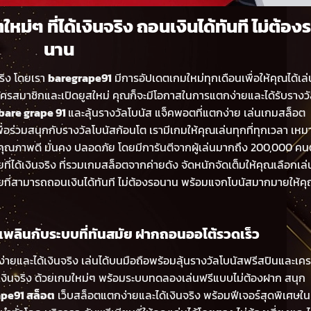
หม่ๆ ที่ได้เงินจริง ถอนเงินได้ทันที ไม่ต้อง
นาน
จริง โดยเรา
baregrape91
มีการอัปเดตเกมใหม่ทุกเดือนเพื่อให้คุณได้เล่
มัครสมาชิกและเปิดยูสใหม่ คุณก็จะมีโอกาสในการแตกง่ายและได้รับรางว
bare grape 91
และลุ้นรางวัลโบนัส แจ็คพอตที่แตกง่าย เล่นเกมสล็อต
พื่อร่วมสนุกกับรางวัลโบนัสก้อนโต เรามีเกมให้คุณเล่นทุกที่ทุกเวลา เหม
มคุณภาพดี มั่นคง ปลอดภัย โดยมีการันตีจากผู้เล่นมากถึง 200,000 คน
ที่ได้เงินจริง ที่รวมเกมสล็อตจากค่ายดัง จัดหนักจัดเต็มให้คุณเลือกเล่
ยที่สามารถถอนเงินได้ทันที ไม่ต้องรอนาน พร้อมแจกโบนัสมากมายให้ค
เพลินกับระบบที่ทันสมัย ฝากถอนออโต้รวดเร็ว
ายและได้เงินจริง เล่นได้บนมือถือพร้อมลุ้นรางวัลโบนัสฟรีสปินและเคร
ด้เงินจริง ด้วยเกมใหม่ๆ พร้อมระบบทดลองเล่นฟรีแบบไม่ต้องฝาก สนุก
ape91
สล็อต
เว็บสล็อตแตกง่ายและได้เงินจริง พร้อมฟีเจอร์สุดพิเศษใน