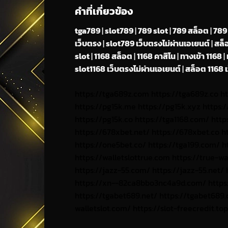
คำที่เกี่ยวข้อง
tga789
|
slot789
|
789 slot
|
789 สล็อต
|
789 
เว็บตรง
|
slot789 เว็บตรงไม่ผ่านเอเยนต์
|
สล็
slot
|
1168 สล็อต
|
1168 คาสิโน
|
ทางเข้า 1168
|
slot1168 เว็บตรงไม่ผ่านเอเยนต์
|
สล็อต 1168 
https://tga689z.com
https://tga689z.co
ht
https://pg15k.me
https://pg15k.xyz
https:/
https://pg15k.co
https://tga1168.com/
http
https://678xbet.net/
https://678xbet.co
h
https://one5bet.co/
https://tga199.com/
h
https://walletslottrue.com
https://true-wa
https://jazz-55.com/
https://jazz-55.net/
https://xn--82ca8bbo3nc4a9d.com/
https
https://tgabet689.net/
https://tgabet689.
walletslot.com/
https://slot-freecredit.to