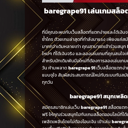
baregrape91
เล่นเกมสล็อตใ
ที่นี่คุณจะพบกับเว็บสล็อตที่แตกง่ายและได้เงิน
ซ้ำใคร ด้วยเกมล่าสุดที่กำลังมาแรง เพียงแค่ส
มากกว่าเดิมหลายเท่า คุณสามารถเข้าร่วมสนุก
ใหม่ๆ ที่ได้เงินจริง และลองเล่นเกมที่คุณสนใจเ
สำหรับนักเดิมพันมือใหม่ที่ต้องการลองเล่นเก
วัน ห้ามพลาด
baregrape 91
เว็บสล็อตแตกง่าย
แบบจุใจ สัมผัสประสบการณ์ใหม่กับระบบทันสมั
ทุกวัน
baregrape91
สนุกเพลิด
สมัครสมาชิกเล่นเว็บ
baregrape91
สล็อตแตกง่
ฟรี ให้คุณร่วมสนุกไปกับเกมสล็อตออนไลน์ที่ไ
เพลิดเพลินโดยไม่ต้องโอนเงิน เข้าเล่น
baregr