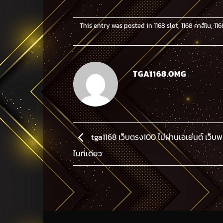
This entry was posted in
1168 slot
,
1168 คาสิโน
,
116
TGA1168.OMG
tga1168 เว็บตรง100 ไม่ผ่านเอเย่นต์ เว็
ในที่เดียว