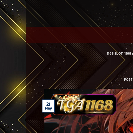
Skip
to
content
1168 SLOT
,
1168 
POST
21
May