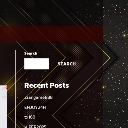
Search
SEARCH
Recent Posts
Ziangame888
ENJOY24H
tx168
VIPER2025