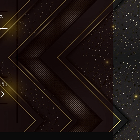
อต
,
เว็บ