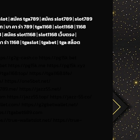
slot
|
สมัคร tga789
|
สมัคร slot789
|
slot789
ลท
|
บา คา ร่า 789
|
tga1168
|
slot1168
|
1168
8
|
สมัคร slot1168
|
slot1168 เว็บตรง
|
า ร่า 1168
|
tgaslot
|
tgabet
|
tga สล็อต
tps://g2g-cash.co
https://pg15k.bet
.bet
https://pg15k.me
https://pg15k.xyz
/tga1168.top/
https://tga1168.life/
m/
https://one5bet.net/
n789.me/
https://jazz55.net/
com
https://jazz55.top/
https://jazz-55.co/
llet.com/
https://g2gbetwallet.net/
ps://tgabet689.com
s://true-walletslot.net/
https://true-