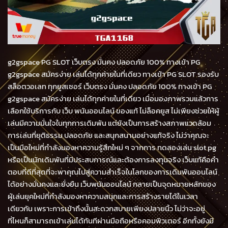
g2gspace PG SLOT เว็บตรง มั่นคง ปลอดภัย 100% ทางเข้า PG
g2gspace สมัครง่าย เล่นได้ทุกค่ายในที่เดียว ทางเข้า PG SLOT รองรับ
สล็อตวอเลท ทุกยูสเซอร์ เว็บตรง มั่นคง ปลอดภัย 100% ทางเข้า PG
g2gspace สมัครง่าย เล่นได้ทุกค่ายในที่เดียว เมื่อมองภาพรวมแล้วการ
เลือกใช้บริการกับ เว็บ พนันออนไลน์ ของแท้ ไม่ล็อคยูส ไม่เพียงช่วยให้ผู้
เล่นมีความมั่นใจในทุกการเดิมพัน แต่ยังเป็นการสร้างสภาพแวดล้อม
การเล่นที่ยุติธรรม ปลอดภัย และสนุกสนานอย่างแท้จริง ไม่ว่าคุณจะ
เป็นมือใหม่ที่กำลังมองหาความรู้สึกใหม่ ๆ จากการ ทดลองเล่น slot pg
หรือเป็นนักเดิมพันที่มีประสบการณ์และต้องการลงทุนจริง เว็บแท้คือคำ
ตอบที่ดีที่สุดที่จะพาคุณไปสู่ความสำเร็จในโลกของการเดิมพันออนไลน์
ได้อย่างมั่นคงและยั่งยืน เว็บพนันออนไลน์ กลายเป็นจุดหมายหลักของ
ผู้เล่นยุคใหม่ที่กำลังมองหาความสนุกและการสร้างรายได้ในเวลา
เดียวกัน เพราะการเข้าถึงนั้นสะดวกสบายเพียงปลายนิ้ว ไม่ว่าจะอยู่
ที่ไหนก็สามารถเข้าเล่นได้ทันทีผ่านมือถือหรือคอมพิวเตอร์ อีกทั้งยังมี