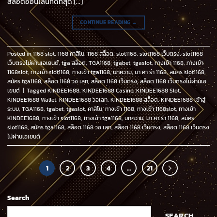
สล็อตออนไลน์ที่ดีที่สุด […]
CONTINUE READING
→
Posted in
1168 slot
,
1168 คาสิโน
,
1168 สล็อต
,
slot1168
,
slot1168 เว็บตรง
,
slot1168
เว็บตรงไม่ผ่านเอเยนต์
,
tga สล็อต
,
TGA1168
,
tgabet
,
tgaslot
,
ทางเข้า 1168
,
ทางเข้า
1168slot
,
ทางเข้า slot1168
,
ทางเข้า tga1168
,
บทความ
,
บา คา ร่า 1168
,
สมัคร slot1168
,
สมัคร tga1168
,
สล็อต 1168 วอ เลท
,
สล็อต 1168 เว็บตรง
,
สล็อต 1168 เว็บตรงไม่ผ่านเอ
เยนต์
|
Tagged
KINDEE1688
,
KINDEE1688 Casino
,
KINDEE1688 Slot
,
KINDEE1688 Wallet
,
KINDEE1688 วอเลท
,
KINDEE1688 สล็อต
,
KINDEE1688 เข้าสู่
ระบบ
,
TGA1168
,
tgabet
,
tgaslot
,
คาสิโน
,
ทางเข้า 1168
,
ทางเข้า 1168slot
,
ทางเข้า
KINDEE1688
,
ทางเข้า slot1168
,
ทางเข้า tga1168
,
บทความ
,
บา คา ร่า 1168
,
สมัคร
slot1168
,
สมัคร tga1168
,
สล็อต 1168 วอ เลท
,
สล็อต 1168 เว็บตรง
,
สล็อต 1168 เว็บตรง
ไม่ผ่านเอเยนต์
1
2
3
4
…
21
Search
SEARCH