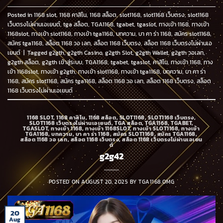
Posted in
1168 slot
,
1168 คาสิโน
,
1168 สล็อต
,
slot1168
,
slot1168 เว็บตรง
,
slot1168
เว็บตรงไม่ผ่านเอเยนต์
,
tga สล็อต
,
TGA1168
,
tgabet
,
tgaslot
,
ทางเข้า 1168
,
ทางเข้า
1168slot
,
ทางเข้า slot1168
,
ทางเข้า tga1168
,
บทความ
,
บา คา ร่า 1168
,
สมัคร slot1168
,
สมัคร tga1168
,
สล็อต 1168 วอ เลท
,
สล็อต 1168 เว็บตรง
,
สล็อต 1168 เว็บตรงไม่ผ่านเอ
เยนต์
|
Tagged
g2gth
,
g2gth Casino
,
g2gth Slot
,
g2gth Wallet
,
g2gth วอเลท
,
g2gth สล็อต
,
g2gth เข้าสู่ระบบ
,
TGA1168
,
tgabet
,
tgaslot
,
คาสิโน
,
ทางเข้า 1168
,
ทาง
เข้า 1168slot
,
ทางเข้า g2gth
,
ทางเข้า slot1168
,
ทางเข้า tga1168
,
บทความ
,
บา คา ร่า
1168
,
สมัคร slot1168
,
สมัคร tga1168
,
สล็อต 1168 วอ เลท
,
สล็อต 1168 เว็บตรง
,
สล็อต
1168 เว็บตรงไม่ผ่านเอเยนต์
1168 SLOT
,
1168 คาสิโน
,
1168 สล็อต
,
SLOT1168
,
SLOT1168 เว็บตรง
,
SLOT1168 เว็บตรงไม่ผ่านเอเยนต์
,
TGA สล็อต
,
TGA1168
,
TGABET
,
TGASLOT
,
ทางเข้า 1168
,
ทางเข้า 1168SLOT
,
ทางเข้า SLOT1168
,
ทางเข้า
TGA1168
,
บทความ
,
บา คา ร่า 1168
,
สมัคร SLOT1168
,
สมัคร TGA1168
,
สล็อต 1168 วอ เลท
,
สล็อต 1168 เว็บตรง
,
สล็อต 1168 เว็บตรงไม่ผ่านเอเยน
ต์
g2g42
POSTED ON
AUGUST 20, 2025
BY
TGA1168.OMG
20
Aug