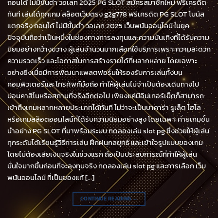
ถอนได้ ไม่มีขั้นต่ำ วอเลท 2025 PG SLOT สมัครสมาชิกใหม่ ฟรีเครดิต
ทันที เล่นได้ทุกเกม สล็อตเว็บตรง g2g778 ฟรีเครดิต PG SLOT โบนัส
แตกจริง ถอนได้ ไม่มีขั้นต่ำ วอเลท 2025 เว็บพนันออนไลน์ ในยุค
ปัจจุบันถือว่าเป็นหนึ่งในช่องทางการลงทุนและความบันเทิงที่ได้รับความ
นิยมอย่างกว้างขวาง ผู้เล่นจำนวนมากเลือกใช้บริการเพราะความสะดวก
ความรวดเร็ว และโอกาสในการสร้างรายได้ที่หลากหลาย โดยเฉพาะ
อย่างยิ่งเมื่อมีการพัฒนาแพลตฟอร์มให้รองรับการเล่นทั้งบน
คอมพิวเตอร์และโทรศัพท์มือถือ ทำให้ผู้เล่นไม่จำเป็นต้องเดินทางไป
บ่อนคาสิโนหรือสถานที่จริงอีกต่อไป เพียงแค่มีอินเทอร์เน็ตก็สามารถ
เข้าถึงเกมหลากหลายประเภทได้ทันที ไม่ว่าจะเป็นบาคาร่า รูเล็ต ไฮโล
หรือเกมสล็อตออนไลน์ที่ได้รับความนิยมอย่างสูง โดยเฉพาะค่ายเกมชั้น
นำอย่าง PG SLOT ที่มาพร้อมระบบ ทดลองเล่น slot pg ซึ่งช่วยให้ผู้เล่น
ทุกระดับได้เรียนรู้วิธีการเล่น ฝึกฝนกลยุทธ์ และเข้าใจรูปแบบของเกม
โดยไม่ต้องเสียเงินจริงในช่วงแรก ถือเป็นประสบการณ์ที่ทำให้ผู้เล่น
มั่นใจมากขึ้นก่อนที่จะลงทุนจริง ทดลองเล่น slot pg และการเลือก เว็บ
พนันออนไลน์ ที่เป็นของแท้ […]
CONTINUE READING
→