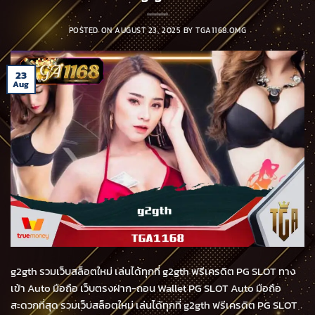
POSTED ON
AUGUST 23, 2025
BY
TGA1168.OMG
23
Aug
g2gth รวมเว็บสล็อตใหม่ เล่นได้ทุกที่ g2gth ฟรีเครดิต PG SLOT ทาง
เข้า Auto มือถือ เว็บตรงฝาก-ถอน Wallet PG SLOT Auto มือถือ
สะดวกที่สุด รวมเว็บสล็อตใหม่ เล่นได้ทุกที่ g2gth ฟรีเครดิต PG SLOT