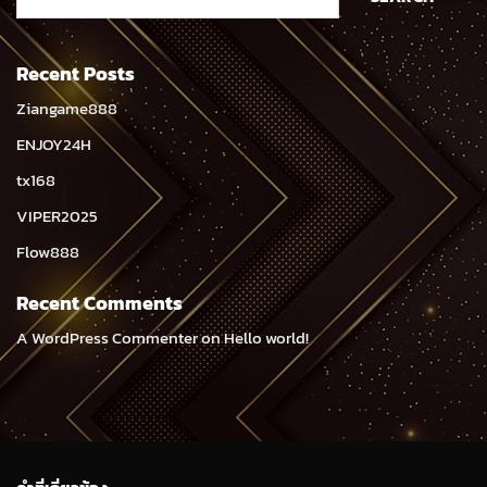
Recent Posts
Ziangame888
ENJOY24H
tx168
VIPER2025
Flow888
Recent Comments
A WordPress Commenter
on
Hello world!