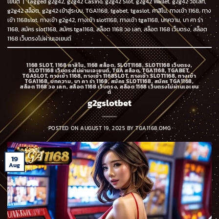
เยนต์
|
Tagged
g2g42
,
g2g42 Casino
,
g2g42 Slot
,
g2g42 Wallet
,
g2g42 วอเลท
,
g2g42 สล็อต
,
g2g42 เข้าสู่ระบบ
,
TGA1168
,
tgabet
,
tgaslot
,
คาสิโน
,
ทางเข้า 1168
,
ทาง
เข้า 1168slot
,
ทางเข้า g2g42
,
ทางเข้า slot1168
,
ทางเข้า tga1168
,
บทความ
,
บา คา ร่า
1168
,
สมัคร slot1168
,
สมัคร tga1168
,
สล็อต 1168 วอ เลท
,
สล็อต 1168 เว็บตรง
,
สล็อต
1168 เว็บตรงไม่ผ่านเอเยนต์
1168 SLOT
,
1168 คาสิโน
,
1168 สล็อต
,
SLOT1168
,
SLOT1168 เว็บตรง
,
SLOT1168 เว็บตรงไม่ผ่านเอเยนต์
,
TGA สล็อต
,
TGA1168
,
TGABET
,
TGASLOT
,
ทางเข้า 1168
,
ทางเข้า 1168SLOT
,
ทางเข้า SLOT1168
,
ทางเข้า
TGA1168
,
บทความ
,
บา คา ร่า 1168
,
สมัคร SLOT1168
,
สมัคร TGA1168
,
สล็อต 1168 วอ เลท
,
สล็อต 1168 เว็บตรง
,
สล็อต 1168 เว็บตรงไม่ผ่านเอเยน
ต์
g2gslotbet
POSTED ON
AUGUST 19, 2025
BY
TGA1168.OMG
19
Aug