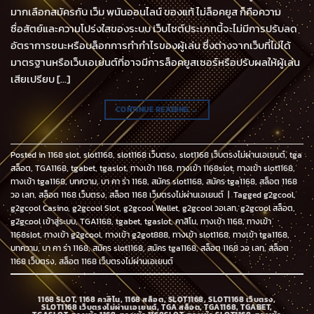
มากเลือกสมัครกับ เว็บ พนันออนไลน์ ของแท้ ไม่ล็อคยูส ก็คือความ
ซื่อสัตย์และความโปร่งใสของระบบ เว็บไซต์ประเภทนี้จะไม่มีการปรับลด
อัตราการชนะหรือบล็อกการทำกำไรของผู้เล่น ซึ่งต่างจากเว็บที่ไม่ได้
มาตรฐานหรือเว็บเอเย่นต์ที่อาจมีการล็อคยูสเซอร์หรือปรับผลให้ผู้เล่น
เสียเปรียบ […]
CONTINUE READING
→
Posted in
1168 slot
,
slot1168
,
slot1168 เว็บตรง
,
slot1168 เว็บตรงไม่ผ่านเอเยนต์
,
tga
สล็อต
,
TGA1168
,
tgabet
,
tgaslot
,
ทางเข้า 1168
,
ทางเข้า 1168slot
,
ทางเข้า slot1168
,
ทางเข้า tga1168
,
บทความ
,
บา คา ร่า 1168
,
สมัคร slot1168
,
สมัคร tga1168
,
สล็อต 1168
วอ เลท
,
สล็อต 1168 เว็บตรง
,
สล็อต 1168 เว็บตรงไม่ผ่านเอเยนต์
|
Tagged
g2gcool
,
g2gcool Casino
,
g2gcool Slot
,
g2gcool Wallet
,
g2gcool วอเลท
,
g2gcool สล็อต
,
g2gcool เข้าสู่ระบบ
,
TGA1168
,
tgabet
,
tgaslot
,
คาสิโน
,
ทางเข้า 1168
,
ทางเข้า
1168slot
,
ทางเข้า g2gcool
,
ทางเข้า g2got888
,
ทางเข้า slot1168
,
ทางเข้า tga1168
,
บทความ
,
บา คา ร่า 1168
,
สมัคร slot1168
,
สมัคร tga1168
,
สล็อต 1168 วอ เลท
,
สล็อต
1168 เว็บตรง
,
สล็อต 1168 เว็บตรงไม่ผ่านเอเยนต์
1168 SLOT
,
1168 คาสิโน
,
1168 สล็อต
,
SLOT1168
,
SLOT1168 เว็บตรง
,
SLOT1168 เว็บตรงไม่ผ่านเอเยนต์
,
TGA สล็อต
,
TGA1168
,
TGABET
,