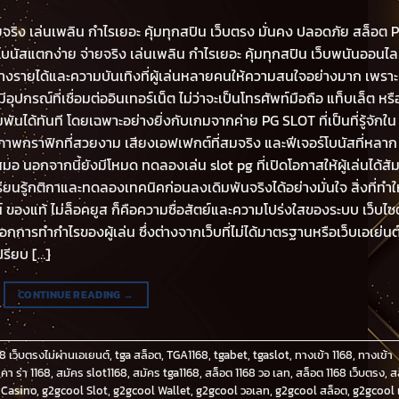
ริง เล่นเพลิน กำไรเยอะ คุ้มทุกสปิน เว็บตรง มั่นคง ปลอดภัย สล็อต 
โบนัสแตกง่าย จ่ายจริง เล่นเพลิน กำไรเยอะ คุ้มทุกสปิน เว็บพนันออนไล
้างรายได้และความบันเทิงที่ผู้เล่นหลายคนให้ความสนใจอย่างมาก เพราะ
อุปกรณ์ที่เชื่อมต่ออินเทอร์เน็ต ไม่ว่าจะเป็นโทรศัพท์มือถือ แท็บเล็ต หรื
พันได้ทันที โดยเฉพาะอย่างยิ่งกับเกมจากค่าย PG SLOT ที่เป็นที่รู้จักใน
าพกราฟิกที่สวยงาม เสียงเอฟเฟกต์ที่สมจริง และฟีเจอร์โบนัสที่หลาก
สมอ นอกจากนี้ยังมีโหมด ทดลองเล่น slot pg ที่เปิดโอกาสให้ผู้เล่นได้สั
ียนรู้กติกาและทดลองเทคนิคก่อนลงเดิมพันจริงได้อย่างมั่นใจ สิ่งที่ทำให้
ของแท้ ไม่ล็อคยูส ก็คือความซื่อสัตย์และความโปร่งใสของระบบ เว็บไซต
การทำกำไรของผู้เล่น ซึ่งต่างจากเว็บที่ไม่ได้มาตรฐานหรือเว็บเอเย่นต์ท
ปรียบ […]
CONTINUE READING
→
8 เว็บตรงไม่ผ่านเอเยนต์
,
tga สล็อต
,
TGA1168
,
tgabet
,
tgaslot
,
ทางเข้า 1168
,
ทางเข้า
คา ร่า 1168
,
สมัคร slot1168
,
สมัคร tga1168
,
สล็อต 1168 วอ เลท
,
สล็อต 1168 เว็บตรง
,
ส
 Casino
,
g2gcool Slot
,
g2gcool Wallet
,
g2gcool วอเลท
,
g2gcool สล็อต
,
g2gcool เ