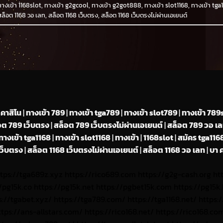
ทางเข้า 1168slot
,
ทางเข้า g2gcool
,
ทางเข้า g2got888
,
ทางเข้า slot1168
,
ทางเข้า tga
สล็อต 1168 วอ เลท
,
สล็อต 1168 เว็บตรง
,
สล็อต 1168 เว็บตรงไม่ผ่านเอเยนต์
คาสิโน
|
ทางเข้า 789
|
ทางเข้า tga789
|
ทางเข้า slot789
|
ทางเข้า 789
อต 789 เว็บตรง
|
สล็อต 789 เว็บตรงไม่ผ่านเอเยนต์
|
สล็อต 789 วอ เ
ทางเข้า tga1168
|
ทางเข้า slot1168
|
ทางเข้า
|
1168slot
|
สมัคร tga116
เว็บตรง
|
สล็อต 1168 เว็บตรงไม่ผ่านเอเยนต์
|
สล็อต 1168 วอ เลท
|
บา ค
tps://tga689z.xyz
https://rico689.com
https://g2g-cash.org
ht
/pg15k.co
https://pg15k.net
https://pgbet15k.com
https://pg15k
s://tgabet.xyz/
https://tga789.com/
https://tga1168.net/
https:/
ttps://ans-allstars.com/
https://rico168.net/
https://rico168.co