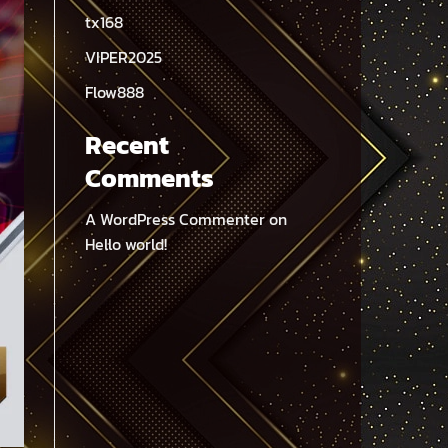
tx168
VIPER2025
Flow888
Recent
Comments
A WordPress Commenter
on
Hello world!