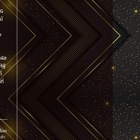
PG
น์
อ
มผัส
ผู้
์
ี่
ล็อต
ข้า