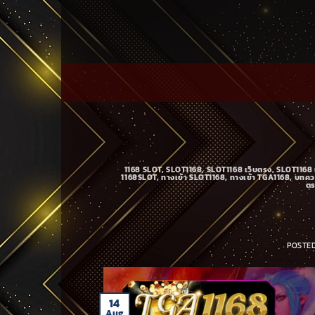
Skip
to
content
1168 SLOT
,
SLOT1168
,
SLOT1168 เว็บตรง
,
SLOT1168 
1168SLOT
,
ทางเข้า SLOT1168
,
ทางเข้า TGA1168
,
บทคว
ต
POSTE
14
Aug