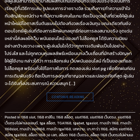
ให้ผู้เล่นสามารถเข้ามาสัมผัสกับเกมได้ก่อนที่จะใช้เงินจริง ซึ่งเป็นการ
เรียนรู้ทั้งวิธีการเล่น รูปแบบการจ่ายรางวัล รวมถึงการทำความเข้าใจ
กับสัญลักษณ์ต่าง ๆ ที่มีความพิเศษในเกม ถือเป็นจุดแข็งที่ช่วยให้ผู้เล่น
หน้าใหม่มีโอกาสเริ่มต้นแบบไม่ต้องกังวลเรื่องเงินทุน ขณะเดียวกันยัง
ตอบโจทย์ผู้เล่นที่ต้องการฝึกฝนกลยุทธ์ก่อนการลงสนามจริง จุดเด่น
เหล่านี้ส่งผลให้เว็บ พนันออนไลน์ ของแท้ ไม่ล็อคยูส ได้รับความนิยม
อย่างกว้างขวาง เพราะผู้เล่นมั่นใจได้ว่าทุกการเดิมพันเป็นไปอย่าง
โปร่งใส และไม่ถูกควบคุมผลลัพธ์เหมือนบางเว็บเถื่อนที่มักสร้างปัญหา
ให้ผู้ใช้งาน กล่าวได้ว่า การเลือกเล่น เว็บพนันออนไลน์ ที่เป็นของแท้และ
ไม่ล็อคยูส พร้อมทั้งใช้โอกาสในการ ทดลองเล่น slot pg เพื่อฝึกฝนก่อน
การเดิมพันจริง ถือเป็นการลงทุนที่ชาญฉลาดและปลอดภัยที่สุด ผู้เล่น
จะได้รับทั้งประสบการณ์ ความสนุก […]
CONTINUE READING
→
Posted in
1168 slot
,
1168 คาสิโน
,
1168 สล็อต
,
slot1168
,
slot1168 เว็บตรง
,
slot1168
เว็บตรงไม่ผ่านเอเยนต์
,
tga สล็อต
,
TGA1168
,
tgabet
,
tgaslot
,
ทางเข้า 1168
,
ทางเข้า
1168slot
,
ทางเข้า slot1168
,
ทางเข้า tga1168
,
บทความ
,
บา คา ร่า 1168
,
สมัคร slot1168
,
สมัคร tga1168
,
สล็อต 1168 วอ เลท
,
สล็อต 1168 เว็บตรง
,
สล็อต 1168 เว็บตรงไม่ผ่านเอ