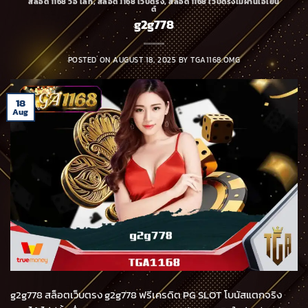
สล็อต 1168 วอ เลท
,
สล็อต 1168 เว็บตรง
,
สล็อต 1168 เว็บตรงไม่ผ่านเอเยน
ต์
g2g778
POSTED ON
AUGUST 18, 2025
BY
TGA1168.OMG
18
Aug
g2g778 สล็อตเว็บตรง g2g778 ฟรีเครดิต PG SLOT โบนัสแตกจริง