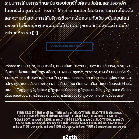
ระบบการให้บริการที่ทันสมัย ตอบโจทย์ทั้งผู้เล่นมือใหม่และมืออาชีพ
โดยหนึ่งในจุดเด่นสำคัญที่ทำให้หลายคนเลือกใช้บริการคือความโปร่งใส
และความจริงใจในการให้บริการซึ่งหากเลือกเล่นกับเว็บ พนันออนไลน์
ของแท้ ไม่ล็อคยูส ผู้เล่นจะมั่นใจได้ว่าเกมทุกเกมที่เดิมพันจะดำเนินไป
อย่างยุติธรรม […]
CONTINUE READING
→
Posted in
1168 slot
,
1168 คาสิโน
,
1168 สล็อต
,
slot1168
,
slot1168 เว็บตรง
,
slot1168
เว็บตรงไม่ผ่านเอเยนต์
,
tga สล็อต
,
TGA1168
,
tgabet
,
tgaslot
,
ทางเข้า 1168
,
ทางเข้า
1168slot
,
ทางเข้า slot1168
,
ทางเข้า tga1168
,
บทความ
,
บา คา ร่า 1168
,
สมัคร slot1168
,
สมัคร tga1168
,
สล็อต 1168 วอ เลท
,
สล็อต 1168 เว็บตรง
,
สล็อต 1168 เว็บตรงไม่ผ่านเอ
เยนต์
|
Tagged
g2gspace
,
g2gspace Casino
,
g2gspace Slot
,
g2gspace Wallet
,
g2gspace วอเลท
,
g2gspace สล็อต
,
g2gspace เข้าสู่ระบบ
,
ทางเข้า g2gspace
1168 SLOT
,
1168 คาสิโน
,
1168 สล็อต
,
SLOT1168
,
SLOT1168 เว็บตรง
,
SLOT1168 เว็บตรงไม่ผ่านเอเยนต์
,
TGA สล็อต
,
TGA1168
,
TGABET
,
TGASLOT
,
ทางเข้า 1168
,
ทางเข้า 1168SLOT
,
ทางเข้า SLOT1168
,
ทางเข้า
TGA1168
,
บทความ
,
บา คา ร่า 1168
,
สมัคร SLOT1168
,
สมัคร TGA1168
,
สล็อต 1168 วอ เลท
,
สล็อต 1168 เว็บตรง
,
สล็อต 1168 เว็บตรงไม่ผ่านเอเยน
ต์
g2gth