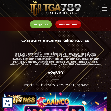
Skip
to
content
เข้าสู่ระบบ
สมัครสมาชิก
CATEGORY ARCHIVES:
สมัคร TGA1168
1168 SLOT
,
1168 คาสิโน
,
1168 สล็อต
,
SLOT1168
,
SLOT1168 เว็บตรง
,
SLOT1168 เว็บตรงไม่ผ่านเอเยนต์
,
TGA สล็อต
,
TGA1168
,
TGABET
,
TGASLOT
,
ทางเข้า 1168
,
ทางเข้า 1168SLOT
,
ทางเข้า SLOT1168
,
ทางเข้า
TGA1168
,
บทความ
,
บา คา ร่า 1168
,
สมัคร SLOT1168
,
สมัคร TGA1168
,
สล็อต 1168 วอ เลท
,
สล็อต 1168 เว็บตรง
,
สล็อต 1168 เว็บตรงไม่ผ่านเอเยน
ต์
g2g639
POSTED ON
AUGUST 24, 2025
BY
TGA1168.OMG
24
Aug