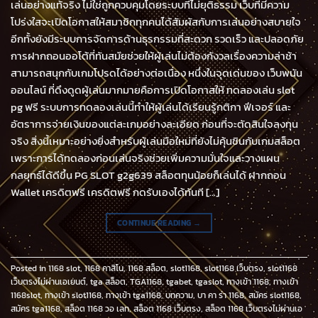
เล่นอย่างแท้จริง ไม่ใช่ถูกควบคุมโดยระบบที่ไม่ยุติธรรม เว็บที่มีความ
โปร่งใสจะเปิดโอกาสให้สมาชิกทุกคนได้สัมผัสกับการเล่นอย่างสบายใจ
อีกทั้งยังมีระบบการจัดการด้านธุรกรรมที่สะดวก รวดเร็ว และปลอดภัย
การฝากถอนออโต้ที่ทันสมัยช่วยให้ผู้เล่นไม่ต้องกังวลเรื่องความล่าช้า
สามารถสนุกกับเกมโปรดได้อย่างต่อเนื่อง หนึ่งในจุดเด่นของ เว็บพนัน
ออนไลน์ ที่ดึงดูดผู้เล่นมากมายคือการเปิดโอกาสให้ ทดลองเล่น slot
pg ฟรี ระบบการทดลองเล่นนี้ทำให้ผู้เล่นได้เรียนรู้กติกา ฟีเจอร์ และ
อัตราการจ่ายเงินของแต่ละเกมอย่างละเอียด ก่อนที่จะตัดสินใจลงทุน
จริง สิ่งนี้เหมาะอย่างยิ่งสำหรับผู้เล่นมือใหม่ที่ยังไม่คุ้นชินกับเกมสล็อต
เพราะการได้ทดลองก่อนเล่นจริงช่วยเพิ่มความมั่นใจและวางแผน
กลยุทธ์ได้ดีขึ้น PG SLOT g2g639 สล็อตทุนน้อยก็เล่นได้ ฝากถอน
Wallet เครดิตฟรี เครดิตฟรี กดรับเองได้ทันที […]
CONTINUE READING
→
Posted in
1168 slot
,
1168 คาสิโน
,
1168 สล็อต
,
slot1168
,
slot1168 เว็บตรง
,
slot1168
เว็บตรงไม่ผ่านเอเยนต์
,
tga สล็อต
,
TGA1168
,
tgabet
,
tgaslot
,
ทางเข้า 1168
,
ทางเข้า
1168slot
,
ทางเข้า slot1168
,
ทางเข้า tga1168
,
บทความ
,
บา คา ร่า 1168
,
สมัคร slot1168
,
สมัคร tga1168
,
สล็อต 1168 วอ เลท
,
สล็อต 1168 เว็บตรง
,
สล็อต 1168 เว็บตรงไม่ผ่านเอ