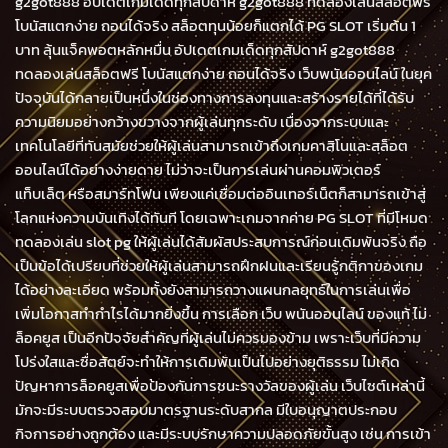
g2got888 อัปเดตเกมเด็ดทุกสัปดาห์ g2got888 ทดลองเล่นสล็อตฟรี
โบนัสแตกง่าย ถอนได้จริง สล็อตทุนน้อยก็แตกได้ PG SLOT เริ่มต้น 1
บาท ลุ้นแจ็คพอตหลักหมื่น อัปเดตเกมเด็ดทุกสัปดาห์ g2got888
ทดลองเล่นสล็อตฟรี โบนัสแตกง่าย ถอนได้จริง เว็บพนันออนไลน์ ในยุค
ปัจจุบันได้กลายเป็นหนึ่งในช่องทางการลงทุนและสร้างรายได้ที่ได้รับ
ความนิยมอย่างกว้างขวางจากผู้เล่นทุกระดับ เนื่องจากระบบและ
เทคโนโลยีที่ทันสมัยช่วยให้ผู้เล่นสามารถเข้าถึงเกมคาสิโนและสล็อต
ออนไลน์ได้อย่างง่ายดาย ไม่ว่าจะเป็นการเล่นผ่านคอมพิวเตอร์
แท็บเล็ต หรือสมาร์ทโฟน เพียงแค่เชื่อมต่ออินเทอร์เน็ตก็สามารถเข้าสู่
โลกแห่งความบันเทิงได้ทันที โดยเฉพาะเกมจากค่าย PG SLOT ที่มีโหมด
ทดลองเล่น slot pg ให้ผู้เล่นได้สัมผัสประสบการณ์ก่อนเดิมพันจริง ถือ
เป็นข้อได้เปรียบที่ช่วยให้ผู้เล่นสามารถฝึกฝนและเรียนรู้กติกาของเกม
ได้อย่างละเอียด พร้อมทั้งยังสามารถวางแผนกลยุทธ์ในการเล่นเพื่อ
เพิ่มโอกาสทำกำไรได้มากยิ่งขึ้น การเลือก เว็บ พนันออนไลน์ ของแท้ ไม่
ล็อคยูส เป็นอีกปัจจัยสำคัญที่ผู้เล่นไม่ควรมองข้าม เพราะเว็บที่มีความ
โปร่งใสและซื่อสัตย์จะทำให้การเดิมพันเป็นไปอย่างยุติธรรม ไม่เกิด
ปัญหาการล็อคยูสเพื่อป้องกันการชนะรางวัลของผู้เล่น เว็บไซต์เหล่านี้
มักจะมีระบบตรวจสอบมาตรฐานระดับสากล มีใบอนุญาตประกอบ
กิจการอย่างถูกต้อง และมีระบบรักษาความปลอดภัยขั้นสูง เช่น การเข้า