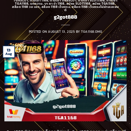
TGASLOT
,
ทางเข้า 1168
,
ทางเข้า 1168SLOT
,
ทางเข้า SLOT1168
,
ทางเข้า
TGA1168
,
บทความ
,
บา คา ร่า 1168
,
สมัคร SLOT1168
,
สมัคร TGA1168
,
สล็อต 1168 วอ เลท
,
สล็อต 1168 เว็บตรง
,
สล็อต 1168 เว็บตรงไม่ผ่านเอเยน
ต์
g2got888
POSTED ON
AUGUST 13, 2025
BY
TGA1168.OMG
13
Aug