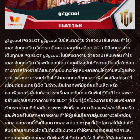
g2gcool PG SLOT g2gcool โบนัสแตกง่าย จ่ายจริง เล่นเพลิน กำไร
เยอะ คุ้มทุกสปิน เว็บตรง มั่นคง ปลอดภัย สล็อต PG ไม่มีล็อกยูส จ่าย
เต็มทุกบิล PG SLOT g2gcool โบนัสแตกง่าย จ่ายจริง เล่นเพลิน กำไร
เยอะ คุ้มทุกสปิน เว็บพนันออนไลน์ ในยุคปัจจุบันได้กลายเป็นหนึ่งในช่อง
ทางการสร้างรายได้และความบันเทิงที่ผู้เล่นหลายคนให้ความสนใจอย่าง
มาก เพราะสามารถเข้าถึงได้ง่ายจากทุกที่ทุกเวลา เพียงแค่มีอุปกรณ์ที่
เชื่อมต่ออินเทอร์เน็ต ไม่ว่าจะเป็นโทรศัพท์มือถือ แท็บเล็ต หรือ
คอมพิวเตอร์ ผู้เล่นก็สามารถเริ่มสนุกกับเกมเดิมพันได้ทันที โดยเฉพาะ
อย่างยิ่งกับเกมจากค่าย PG SLOT ที่เป็นที่รู้จักในวงการอย่างแพร่หลาย
ด้วยระบบเกมที่ทันสมัย ภาพกราฟิกที่สวยงาม เสียงเอฟเฟกต์ที่สมจริง
และฟีเจอร์โบนัสที่หลากหลาย ทำให้ผู้เล่นมีโอกาสลุ้นรับรางวัลใหญ่อยู่
เสมอ นอกจากนี้ยังมีโหมด ทดลองเล่น slot pg ที่เปิดโอกาสให้ผู้เล่นได้
สัมผัสกับเกมจริงโดยไม่ต้องใช้เงินจริง ทำให้สามารถเรียนรู้กติกาและ
ทดลองเทคนิคก่อนลงเดิมพันจริงได้อย่างมั่นใจ สิ่งที่ทำให้ผู้เล่นจำนวน