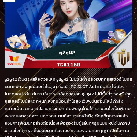
g2g42 เว็บตรงสล็อตวอเลท g2g42 ไม่มีขั้นต่ำ รองรับทุกยูสเซอร์ โบนัส
แตกหนัก ลงทุนน้อยกำไรสูง ทางเข้า PG SLOT Auto มือถือ ไม่ต้อง
โหลดแอป เล่นได้เลย เว็บตรงสล็อตวอเลท g2g42 ไม่มีขั้นต่ำ รองรับทุก
ยูสเซอร์ โบนัสแตกหนัก ลงทุนน้อยกำไรสูง เว็บพนันออนไลน์ กำลัง
กลายเป็นจุดหมายปลายทางที่นักเดิมพันรุ่นใหม่ให้ความสนใจเป็นพิเศษ
เพราะนอกจากความสะดวกสบายที่สามารถเข้าถึงได้ทุกที่ทุกเวลาแล้ว
ยังมีการพัฒนาอย่างต่อเนื่องเพื่อรองรับผู้เล่นทุกรูปแบบ หนึ่งในความ
น่าสนใจที่ถูกพูดถึงบ่อยมากคือระบบ ทดลองเล่น slot pg ที่เปิดโอกาส