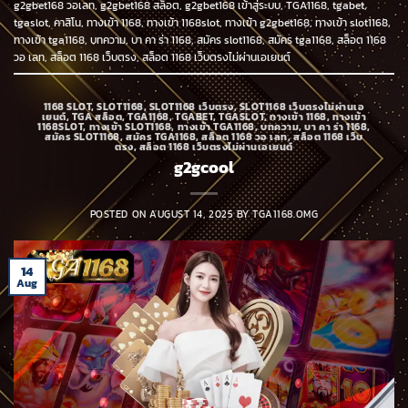
g2gbet168 วอเลท
,
g2gbet168 สล็อต
,
g2gbet168 เข้าสู่ระบบ
,
TGA1168
,
tgabet
,
tgaslot
,
คาสิโน
,
ทางเข้า 1168
,
ทางเข้า 1168slot
,
ทางเข้า g2gbet168
,
ทางเข้า slot1168
,
ทางเข้า tga1168
,
บทความ
,
บา คา ร่า 1168
,
สมัคร slot1168
,
สมัคร tga1168
,
สล็อต 1168
วอ เลท
,
สล็อต 1168 เว็บตรง
,
สล็อต 1168 เว็บตรงไม่ผ่านเอเยนต์
1168 SLOT
,
SLOT1168
,
SLOT1168 เว็บตรง
,
SLOT1168 เว็บตรงไม่ผ่านเอ
เยนต์
,
TGA สล็อต
,
TGA1168
,
TGABET
,
TGASLOT
,
ทางเข้า 1168
,
ทางเข้า
1168SLOT
,
ทางเข้า SLOT1168
,
ทางเข้า TGA1168
,
บทความ
,
บา คา ร่า 1168
,
สมัคร SLOT1168
,
สมัคร TGA1168
,
สล็อต 1168 วอ เลท
,
สล็อต 1168 เว็บ
ตรง
,
สล็อต 1168 เว็บตรงไม่ผ่านเอเยนต์
g2gcool
POSTED ON
AUGUST 14, 2025
BY
TGA1168.OMG
14
Aug