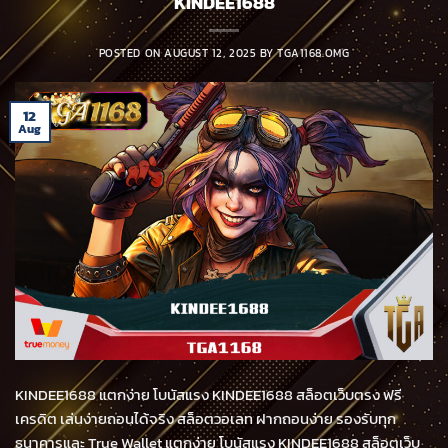
KINDEE1688
POSTED ON
AUGUST 12, 2025
BY
TGA1168.OMG
12
Aug
KINDEE1688 แตกง่าย โบนัสแรง KINDEE1688 สล็อตเว็บตรง ฟรี
เครดิต เล่นง่ายถอนได้จริง สล็อตวอเลท ฝากถอนง่าย รองรับทุก
ธนาคารและ True Wallet แตกง่าย โบนัสแรง KINDEE1688 สล็อตเว็บ