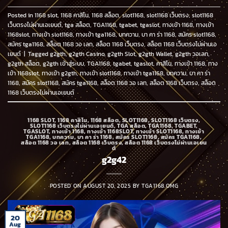
Posted in
1168 slot
,
1168 คาสิโน
,
1168 สล็อต
,
slot1168
,
slot1168 เว็บตรง
,
slot1168
เว็บตรงไม่ผ่านเอเยนต์
,
tga สล็อต
,
TGA1168
,
tgabet
,
tgaslot
,
ทางเข้า 1168
,
ทางเข้า
1168slot
,
ทางเข้า slot1168
,
ทางเข้า tga1168
,
บทความ
,
บา คา ร่า 1168
,
สมัคร slot1168
,
สมัคร tga1168
,
สล็อต 1168 วอ เลท
,
สล็อต 1168 เว็บตรง
,
สล็อต 1168 เว็บตรงไม่ผ่านเอ
เยนต์
|
Tagged
g2gth
,
g2gth Casino
,
g2gth Slot
,
g2gth Wallet
,
g2gth วอเลท
,
g2gth สล็อต
,
g2gth เข้าสู่ระบบ
,
TGA1168
,
tgabet
,
tgaslot
,
คาสิโน
,
ทางเข้า 1168
,
ทาง
เข้า 1168slot
,
ทางเข้า g2gth
,
ทางเข้า slot1168
,
ทางเข้า tga1168
,
บทความ
,
บา คา ร่า
1168
,
สมัคร slot1168
,
สมัคร tga1168
,
สล็อต 1168 วอ เลท
,
สล็อต 1168 เว็บตรง
,
สล็อต
1168 เว็บตรงไม่ผ่านเอเยนต์
1168 SLOT
,
1168 คาสิโน
,
1168 สล็อต
,
SLOT1168
,
SLOT1168 เว็บตรง
,
SLOT1168 เว็บตรงไม่ผ่านเอเยนต์
,
TGA สล็อต
,
TGA1168
,
TGABET
,
TGASLOT
,
ทางเข้า 1168
,
ทางเข้า 1168SLOT
,
ทางเข้า SLOT1168
,
ทางเข้า
TGA1168
,
บทความ
,
บา คา ร่า 1168
,
สมัคร SLOT1168
,
สมัคร TGA1168
,
สล็อต 1168 วอ เลท
,
สล็อต 1168 เว็บตรง
,
สล็อต 1168 เว็บตรงไม่ผ่านเอเยน
ต์
g2g42
POSTED ON
AUGUST 20, 2025
BY
TGA1168.OMG
20
Aug