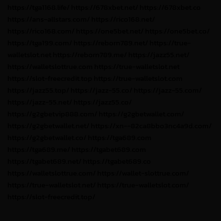
https://tga1168.life/
https://678xbet.net/
https://678xbet.co
https://ans-allstars.com/
https://rico168.net/
https://rico168.com/
https://one5bet.net/
https://one5bet.co/
https://tga199.com/
https://reborn789.net/
https://true-
walletslot.net
https://reborn789.me/
https://jazz55.net/
https://walletslottrue.com
https://true-walletslot.net
https://slot-freecredit.top
https://true-walletslot.com
https://jazz55.top/
https://jazz-55.co/
https://jazz-55.com/
https://jazz-55.net/
https://jazz55.co/
https://g2gbetvip888.com/
https://g2gbetwallet.com/
https://g2gbetwallet.net/
https://xn--82ca8bbo3nc4a9d.com/
https://g2gbetwallet.co/
https://tga689.com
https://tga689.me/
https://tgabet689.com
https://tgabet689.net/
https://tgabet689.co
https://walletslottrue.com/
https://wallet-slottrue.com/
https://true-walletslot.net/
https://true-walletslot.com/
https://slot-freecredit.top/