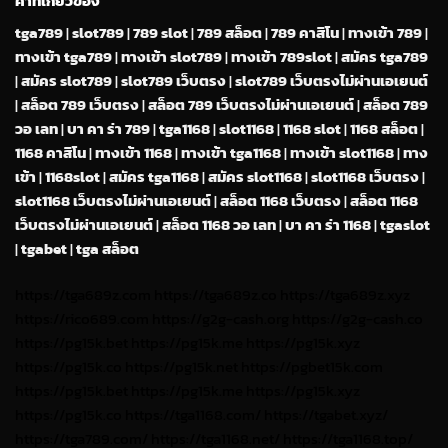
คำที่เกี่ยวข้อง
tga789
|
slot789
|
789 slot
|
789 สล็อต
|
789 คาสิโน
|
ทางเข้า 789
|
ทางเข้า tga789
|
ทางเข้า slot789
|
ทางเข้า 789slot
|
สมัคร tga789
|
สมัคร slot789
|
slot789 เว็บตรง
|
slot789 เว็บตรงไม่ผ่านเอเยนต์
|
สล็อต 789 เว็บตรง
|
สล็อต 789 เว็บตรงไม่ผ่านเอเยนต์
|
สล็อต 789
วอ เลท
|
บา คา ร่า 789
|
tga1168
|
slot1168
|
1168 slot
|
1168 สล็อต
|
1168 คาสิโน
|
ทางเข้า 1168
|
ทางเข้า tga1168
|
ทางเข้า slot1168
|
ทาง
เข้า
|
1168slot
|
สมัคร tga1168
|
สมัคร slot1168
|
slot1168 เว็บตรง
|
slot1168 เว็บตรงไม่ผ่านเอเยนต์
|
สล็อต 1168 เว็บตรง
|
สล็อต 1168
เว็บตรงไม่ผ่านเอเยนต์
|
สล็อต 1168 วอ เลท
|
บา คา ร่า 1168
|
tgaslot
|
tgabet
|
tga สล็อต
https://tga689z.com
https://tga689z.co
https://tga689z.xyz
https://rico689.com
https://g2g-cash.org
https://g2g-cash.co
https://pg15k.bet
https://pg15k.me
https://pg15k.xyz
https://pg15k.co
https://pg15k.net
https://pgbet15k.com
https://pg15k.bet
https://pg15k.me
https://pg15k.xyz
https://pg15k.co
https://tga1168.com/
https://tgabet.xyz/
https://tga789.com/
https://tga1168.net/
https://tga1168.top/