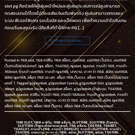
slot pg คือช่วยให้ผู้เล่นหน้าใหม่และผู้เล่นประสบการณ์สูงสามารถ
ทดสอบเกมได้โดยไม่ต้องเสียเงินเดิมพันจริง ผู้เล่นสามารถทดลอง
ระบบ ฟีเจอร์พิเศษ รอบโบนัส และแจ็คพอต เพื่อทำความเข้าใจกับเกม
ก่อนเริ่มลงทุนจริง นี่คือสิ่งที่ทำให้ค่าย PG […]
CONTINUE READING
→
Posted in
1168 slot
,
1168 คาสิโน
,
1168 สล็อต
,
slot1168
,
slot1168 เว็บตรง
,
slot1168
เว็บตรงไม่ผ่านเอเยนต์
,
tga สล็อต
,
TGA1168
,
tgabet
,
tgaslot
,
ทางเข้า 1168
,
ทางเข้า
1168slot
,
ทางเข้า slot1168
,
ทางเข้า tga1168
,
บทความ
,
บา คา ร่า 1168
,
สมัคร slot1168
,
สมัคร tga1168
,
สล็อต 1168 วอ เลท
,
สล็อต 1168 เว็บตรง
,
สล็อต 1168 เว็บตรงไม่ผ่านเอ
เยนต์
|
Tagged
g2gslotbet
,
g2gslotbet Casino
,
g2gslotbet Slot
,
g2gslotbet
Wallet
,
g2gslotbet วอเลท
,
g2gslotbet สล็อต
,
g2gslotbet เข้าสู่ระบบ
,
TGA1168
,
tgabet
,
tgaslot
,
คาสิโน
,
ทางเข้า 1168
,
ทางเข้า 1168slot
,
ทางเข้า g2gslotbet
,
ทางเข้า
slot1168
,
ทางเข้า tga1168
,
บทความ
,
บา คา ร่า 1168
,
สมัคร slot1168
,
สมัคร tga1168
,
สล็อต 1168 วอ เลท
,
สล็อต 1168 เว็บตรง
,
สล็อต 1168 เว็บตรงไม่ผ่านเอเยนต์
1168 SLOT
,
1168 คาสิโน
,
1168 สล็อต
,
SLOT1168
,
SLOT1168 เว็บตรง
,
SLOT1168 เว็บตรงไม่ผ่านเอเยนต์
,
TGA สล็อต
,
TGA1168
,
TGABET
,
TGASLOT
,
ทางเข้า 1168
,
ทางเข้า 1168SLOT
,
ทางเข้า SLOT1168
,
ทางเข้า
TGA1168
,
บทความ
,
บา คา ร่า 1168
,
สมัคร SLOT1168
,
สมัคร TGA1168
,