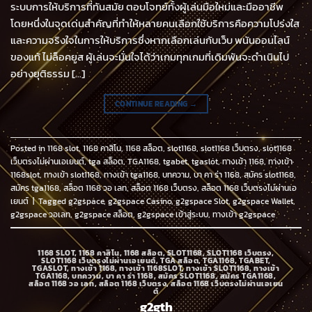
ระบบการให้บริการที่ทันสมัย ตอบโจทย์ทั้งผู้เล่นมือใหม่และมืออาชีพ
โดยหนึ่งในจุดเด่นสำคัญที่ทำให้หลายคนเลือกใช้บริการคือความโปร่งใส
และความจริงใจในการให้บริการซึ่งหากเลือกเล่นกับเว็บ พนันออนไลน์
ของแท้ ไม่ล็อคยูส ผู้เล่นจะมั่นใจได้ว่าเกมทุกเกมที่เดิมพันจะดำเนินไป
อย่างยุติธรรม […]
CONTINUE READING
→
Posted in
1168 slot
,
1168 คาสิโน
,
1168 สล็อต
,
slot1168
,
slot1168 เว็บตรง
,
slot1168
เว็บตรงไม่ผ่านเอเยนต์
,
tga สล็อต
,
TGA1168
,
tgabet
,
tgaslot
,
ทางเข้า 1168
,
ทางเข้า
1168slot
,
ทางเข้า slot1168
,
ทางเข้า tga1168
,
บทความ
,
บา คา ร่า 1168
,
สมัคร slot1168
,
สมัคร tga1168
,
สล็อต 1168 วอ เลท
,
สล็อต 1168 เว็บตรง
,
สล็อต 1168 เว็บตรงไม่ผ่านเอ
เยนต์
|
Tagged
g2gspace
,
g2gspace Casino
,
g2gspace Slot
,
g2gspace Wallet
,
g2gspace วอเลท
,
g2gspace สล็อต
,
g2gspace เข้าสู่ระบบ
,
ทางเข้า g2gspace
1168 SLOT
,
1168 คาสิโน
,
1168 สล็อต
,
SLOT1168
,
SLOT1168 เว็บตรง
,
SLOT1168 เว็บตรงไม่ผ่านเอเยนต์
,
TGA สล็อต
,
TGA1168
,
TGABET
,
TGASLOT
,
ทางเข้า 1168
,
ทางเข้า 1168SLOT
,
ทางเข้า SLOT1168
,
ทางเข้า
TGA1168
,
บทความ
,
บา คา ร่า 1168
,
สมัคร SLOT1168
,
สมัคร TGA1168
,
สล็อต 1168 วอ เลท
,
สล็อต 1168 เว็บตรง
,
สล็อต 1168 เว็บตรงไม่ผ่านเอเยน
ต์
g2gth