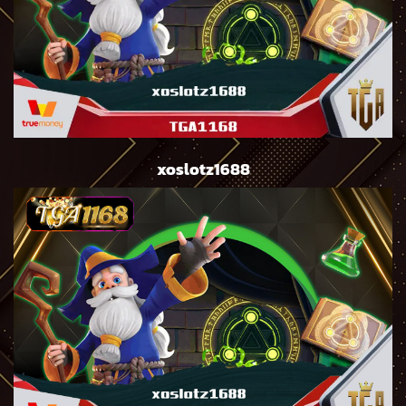
xoslotz1688