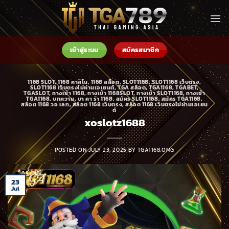
Skip
to
content
เข้าสู่ระบบ
สมัครสมาชิก
1168 SLOT
,
1168 คาสิโน
,
1168 สล็อต
,
SLOT1168
,
SLOT1168 เว็บตรง
,
SLOT1168 เว็บตรงไม่ผ่านเอเยนต์
,
TGA สล็อต
,
TGA1168
,
TGABET
,
TGASLOT
,
ทางเข้า 1168
,
ทางเข้า 1168SLOT
,
ทางเข้า SLOT1168
,
ทางเข้า
TGA1168
,
บทความ
,
บา คา ร่า 1168
,
สมัคร SLOT1168
,
สมัคร TGA1168
,
สล็อต 1168 วอ เลท
,
สล็อต 1168 เว็บตรง
,
สล็อต 1168 เว็บตรงไม่ผ่านเอเยน
ต์
xoslotz1688
POSTED ON
JULY 23, 2025
BY
TGA1168.OMG
23
Jul