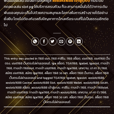
พนันออนไลน์ ของแท้ ไม่ล็อคยูส
xoslotz
1688 เข้าสู่ระบบ
ที่มีระบบ
ทดลองเล่น slot pg ให้บริการครบถ้วน ก็จะสามารถมั่นใจได้ว่าการเดิม
พันของคุณจะเต็มไปด้วยความสนุกและโอกาสในการสร้างรายได้อย่าง
ยั่งยืน โดยไม่ต้องกังวลถึงปัญหาการโกงหรือระบบที่ไม่เป็นธรรมอีกต่อ
ไป
This entry was posted in
1168 slot
,
1168 คาสิโน
,
1168 สล็อต
,
slot1168
,
slot1168 เว็บ
ตรง
,
slot1168 เว็บตรงไม่ผ่านเอเยนต์
,
tga สล็อต
,
TGA1168
,
tgabet
,
tgaslot
,
ทางเข้า
1168
,
ทางเข้า 1168slot
,
ทางเข้า slot1168
,
ทางเข้า tga1168
,
บทความ
,
บา คา ร่า 1168
,
สมัคร slot1168
,
สมัคร tga1168
,
สล็อต 1168 วอ เลท
,
สล็อต 1168 เว็บตรง
,
สล็อต 1168
เว็บตรงไม่ผ่านเอเยนต์
and tagged
TGA1168
,
tgabet
,
tgaslot
,
xoslotz1688
,
xoslotz1688 Casino
,
xoslotz1688 Slot
,
xoslotz1688 Wallet
,
xoslotz1688 วอเลท
,
xoslotz1688 สล็อต
,
xoslotz1688 เข้าสู่ระบบ
,
คาสิโน
,
ทางเข้า 1168
,
ทางเข้า 1168slot
,
ทางเข้า slot1168
,
ทางเข้า tga1168
,
ทางเข้า xoslotz1688
,
บทความ
,
บา คา ร่า 1168
,
สมัคร slot1168
,
สมัคร tga1168
,
สล็อต 1168 วอ เลท
,
สล็อต 1168 เว็บตรง
,
สล็อต 1168
เว็บตรงไม่ผ่านเอเยนต์
.