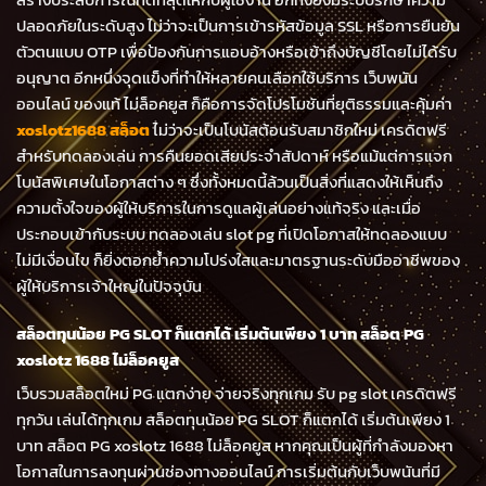
ปลอดภัยในระดับสูง ไม่ว่าจะเป็นการเข้ารหัสข้อมูล SSL หรือการยืนยัน
ตัวตนแบบ OTP เพื่อป้องกันการแอบอ้างหรือเข้าถึงบัญชีโดยไม่ได้รับ
อนุญาต อีกหนึ่งจุดแข็งที่ทำให้หลายคนเลือกใช้บริการ เว็บพนัน
ออนไลน์ ของแท้ ไม่ล็อคยูส ก็คือการจัดโปรโมชันที่ยุติธรรมและคุ้มค่า
xoslotz
1688 สล็อต
ไม่ว่าจะเป็นโบนัสต้อนรับสมาชิกใหม่ เครดิตฟรี
สำหรับทดลองเล่น การคืนยอดเสียประจำสัปดาห์ หรือแม้แต่การแจก
โบนัสพิเศษในโอกาสต่าง ๆ ซึ่งทั้งหมดนี้ล้วนเป็นสิ่งที่แสดงให้เห็นถึง
ความตั้งใจของผู้ให้บริการในการดูแลผู้เล่นอย่างแท้จริง และเมื่อ
ประกอบเข้ากับระบบ ทดลองเล่น slot pg ที่เปิดโอกาสให้ทดลองแบบ
ไม่มีเงื่อนไข ก็ยิ่งตอกย้ำความโปร่งใสและมาตรฐานระดับมืออาชีพของ
ผู้ให้บริการเจ้าใหญ่ในปัจจุบัน
สล็อตทุนน้อย PG SLOT
ก็แตกได้ เริ่มต้นเพียง 1
บาท
สล็อต PG
xoslotz 1688
ไม่ล็อคยูส
เว็บรวมสล็อตใหม่ PG แตกง่าย จ่ายจริงทุกเกม รับ pg slot เครดิตฟรี
ทุกวัน เล่นได้ทุกเกม สล็อตทุนน้อย PG SLOT ก็แตกได้ เริ่มต้นเพียง 1
บาท สล็อต PG xoslotz 1688 ไม่ล็อคยูส หากคุณเป็นผู้ที่กำลังมองหา
โอกาสในการลงทุนผ่านช่องทางออนไลน์ การเริ่มต้นกับเว็บพนันที่มี