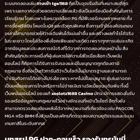
ระบบทดลองเล่น
ทางเข้า tga1168
ถือเป็นจุดเริ่มต้นที่เหมาะสมที่สุด
เพราะนอกจากจะช่วยลดความเสี่ยงแล้ว ยังเป็นเครื่องมือสำคัญในการ
เรียนรู้เกม โดยเฉพาะในหมวดสล็อต PG ที่มีฟีเจอร์เกมหลากหลาย ทั้ง
การซื้อฟรีสปิน โหมดโบนัส และตัวคูณพิเศษ ซึ่งการเข้าใจองค์ประกอบ
เหล่านี้สามารถช่วยให้วางเดิมพันได้แม่นยำขึ้น และสร้างผลกำไรได้จริง
ในระยะยาว โดยไม่ต้องพึ่งโชคเพียงอย่างเดียว เพราะทุกการเล่นจะเกิด
จากข้อมูลและประสบการณ์จริงที่ได้จากการทดลองก่อนหน้านั้น สิ่ง
สำคัญอีกประการหนึ่งที่ผู้เล่นควรให้ความใส่ใจเมื่อเลือก เว็บพนัน
ออนไลน์ ก็คือการได้รับการรับรองและมีใบอนุญาตถูกต้องตาม
กฎหมาย ซึ่งถือเป็นตัวการันตีว่าเว็บไซต์นั้นมีมาตรฐานและสามารถ
ดำเนินกิจการได้อย่างโปร่งใส เพราะหากไม่มีใบอนุญาต ผู้เล่นอาจตก
เป็นเหยื่อของการโกงหรือการไม่จ่ายเงินรางวัลเมื่อชนะเดิมพัน ทั้งนี้
เว็บพนันออนไลน์ ของแท้
xoslotz
1688
Casino
มักจะมีการแสดงใบรับ
รองหรือข้อมูลทางกฎหมายไว้อย่างชัดเจนที่หน้าเว็บไซต์ อีกทั้งยัง
สามารถตรวจสอบย้อนหลังได้จากหน่วยงานที่เกี่ยวข้อง เช่น PAGCOR,
MGA หรือ BMM ซึ่งล้วนเป็นองค์กรที่ตรวจสอบความยุติธรรมและระบบ
เกมคาสิโนระดับสากล
บทสรุป PG
ฝาก-ถอนเร็ว รองรับทรูมันนี่