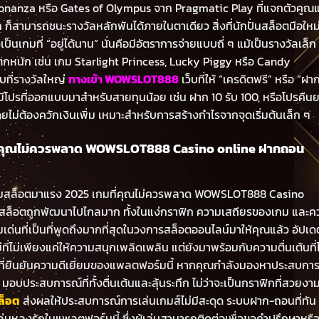
 Bonanza หรือ Gates of Olympus จาก Pragmatic Play ที่แจกตัวคูณ
าท ก็สามารถชนะรางวัลหลักพันได้ภายในตาเดียว สิ่งที่นักปั่นสล็อตมือใหม
ป็นเกมที่ “อยู่ได้นาน” นั่นคือมีอัตราการจ่ายแบบถี่ ๆ แม้เป็นรางวัลเล็ก
ะแตกหนัก เช่น เกม Starlight Princess, Lucky Piggy หรือ Candy
จบที่รางวัลใหญ่
ทางเข้า
WOWSLOT
888
เว็บที่ให้ “เครดิตฟรี” หรือ “ฝา
 จะมีโปรที่ออกแบบมาสำหรับสายทุนน้อย เช่น ฝาก 10 รับ 100, หรือโปรคืน
่นโดยไม่ต้องควักเงินเพิ่ม เหมาะสำหรับการสร้างกำไรจากจุดเริ่มต้นเล็ก ๆ
่คุณไม่ควรพลาด
WOWSLOT
888
Casino online
ฝากถอน
ีวิวเกมสล็อตมาแรง 2025 เกมที่คุณไม่ควรพลาด WOWSLOT888 Casino
เกมสล็อตถูกพัฒนาไปไกลมาก ทั้งในแง่กราฟิก ความเสถียรของเกม และค
เด่นที่เป็นที่พูดถึงมากที่สุดในวงการสล็อตออนไลน์มาให้คุณแล้ว อัปเด
ที่ไม่เพียงแค่ให้ความสนุกเพลิดเพลิน แต่ยังมาพร้อมกับความตื่นเต้นที่ไ
ยที่ยืนยันความดีเยี่ยมของแพลตฟอร์มนี้ หากคุณกำลังมองหาประสบกา
มอบประสบการณ์ที่ทั้งตื่นเต้นและลุ้นระทึก ไม่ว่าจะเป็นกราฟิกที่สวยงา
ล็อต
ส่งผลให้ประสบการณ์การเล่นเกมส์ไม่มีสะดุด ระบบฝาก-ถอนที่ทัน
ู้เล่นหลงรักในแพลตฟอร์มนี้ ซึ่งผู้เล่นสามารถติดต่อเพื่อขอคำปรึกษาหรื