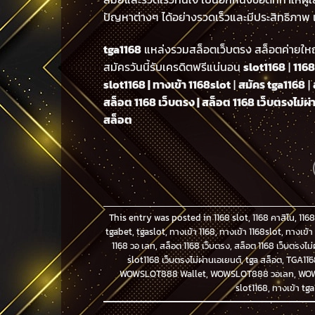
ปัญหาต่างๆ ได้อย่างรวดเร็วและมีประสิทธิภาพ เป็
tga1168
แหล่งรวมสล็อตเว็บตรง สล็อตค่ายใหญ่ 
สมัครวันนี้รับเครดิตฟรีแน่นอน
slot1168
|
1168
slot1168
|
ทางเข้า 1168slot
|
สมัคร tga1168
|
สล็อต 1168 เว็บตรง
|
สล็อต 1168 เว็บตรงไม่ผ่
สล็อต
This entry was posted in
1168 slot
,
1168 คาสิโน
,
116
tgabet
,
tgaslot
,
ทางเข้า 1168
,
ทางเข้า 1168slot
,
ทางเข้า
1168 วอ เลท
,
สล็อต 1168 เว็บตรง
,
สล็อต 1168 เว็บตรงไม่
slot1168 เว็บตรงไม่ผ่านเอเยนต์
,
tga สล็อต
,
TGA116
WOWSLOT888 Wallet
,
WOWSLOT888 วอเลท
,
WOW
slot1168
,
ทางเข้า tga