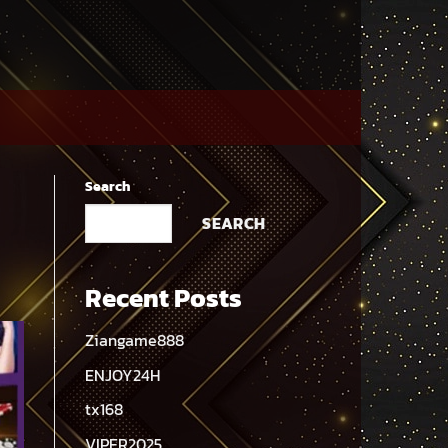
Search
SEARCH
Recent Posts
Ziangame888
ENJOY24H
tx168
VIPER2025