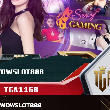
WOWSLOT
888