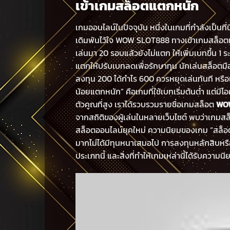
เข้าเกมสล็อตแตกหนัก
เกมออนไลน์ในปัจจุบัน หนึ่งในเกมที่กำลังเป็นท
เดิมพันไว้ใจ WOW SLOT888 ทางเข้าเกมสล็อต
เล่นมา 20 รอบแล้วยังไม่แตก ให้เพิ่มเบทขึ้น 
แตกให้ปรับเบทลดเพื่อรักษาทุน นักเล่นสล็อตมือโป
ลงทุน 200 ได้กำไร 600 ควรหยุดเล่นทันที หรือ
น้อยแตกหนัก” คือเกมที่ใช้เบทเริ่มต้นต่ำ แต่มี
ตัวคูณที่สูง เราได้รวบรวมรายชื่อเกมสล็อต
WO
จากสถิติของผู้เล่นในหลายเว็บไซต์ พบว่าเกมสล็
สล็อตออนไลน์ยุคใหม่ ความนิยมของเกม “สล็อตท
มากไม่ได้มีทุนหนาเสมอไป การลงทุนหลักสิบหรือ
ประเภทนี้ และสิ่งที่ทำให้เกมเหล่านี้ได้รับความนิ