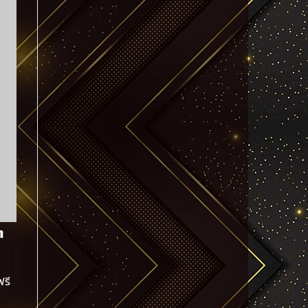
ต
ฟรี