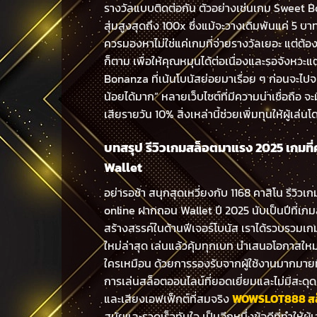
รางวัลแบบติดต่อกัน ตัวอย่างเช่นเกม Sweet
สุ่มสูงสุดถึง 100x ซึ่งแม้จะวางเดิมพันแค่ 5 บ
ควรมองหาไม่ใช่แค่เกมที่จ่ายรางวัลเยอะ แต่ต้องเ
ก็ตาม เพื่อให้คุณหมุนได้ต่อเนื่องและรอจังหว
Bonanza ที่เน้นโบนัสย่อยมาเรื่อย ๆ ก่อนจะไป
น้อยได้มาก” หลายเว็บไซต์ที่มีความน่าเชื่อถือ
เสียรายวัน 10% สิ่งเหล่านี้ช่วยเพิ่มทุนให้ผู้เล
บทสรุป
รีวิวเกมสล็อตมาแรง 2025
เกมที
Wallet
อย่ารอช้า สนุกสุดเหวี่ยงกับ 1168 คาสิโน ร
online ฝากถอน Wallet ปี 2025 นับเป็นปีที่
สร้างสรรค์ในด้านฟีเจอร์โบนัส เราได้รวบรวมเกม
ใหม่ล่าสุด เล่นแล้วคุ้มทุกเบท นำเสนอโอกาสใหม่
ใครเหมือน ด้วยการรองรับจากผู้ใช้งานมากมา
การเล่นสล็อตออนไลน์ที่ยอดเยี่ยมและไม่มีสะดุด 
และเสียงเอฟเฟ็กต์ที่สมจริง
WOWSLOT
888 ส
สมัยและรวดเร็วทันใจ เป็นอีกหนึ่งข้อดีที่ทำให้ผ