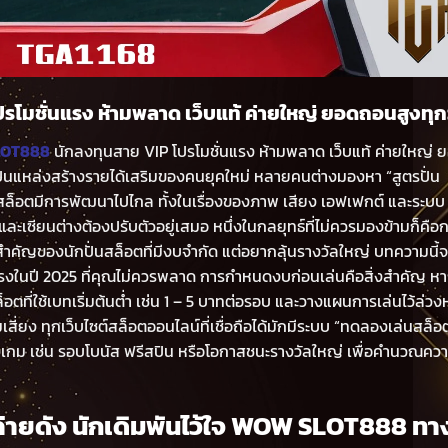
ปรโมชั่นแรง ห้ามพลาด เว็บแท้ ค่ายใหญ่ ยอดถอนสูงทุก
OT888
นักลงทุนสาย VIP โปรโมชั่นแรง ห้ามพลาด เว็บแท้ ค่ายใหญ่ 
ป็นแหล่งสร้างรายได้เสริมของคนยุคใหม่ หลายคนต่างมองหา “สูตรปั่น
มสล็อตมีการพัฒนาไปไกล ทั้งในเรื่องของภาพ เสียง เอฟเฟกต์ และระบบ
หม่และเซียนต่างต้องปรับตัวอยู่เสมอ หนึ่งในกลยุทธ์ที่ไม่ควรมองข้ามก็คือ
จสำคัญของนักปั่นสล็อตที่มีงบจำกัด แต่อยากลุ้นรางวัลใหญ่ บทความนี้จ
แรงในปี 2025 ที่คุณไม่ควรพลาด การกำหนดงบก่อนเล่นคือสิ่งสำคัญ ห
ที่ใช้เบทเริ่มต้นต่ำ เช่น 1 – 5 บาทต่อรอบ และวางแผนการเล่นไว้ล่วง
เสี่ยง ทุกเว็บไซต์สล็อตออนไลน์ที่เชื่อถือได้มักมีระบบ “ทดลองเล่นสล็อ
ของเกม เช่น รอบโบนัส ฟรีสปิน หรือโอกาสชนะรางวัลใหญ่ เพื่อคำนวณคว
ค่ายดัง นักเดิมพันไว้ใจ WOW SLOT
888
ทา