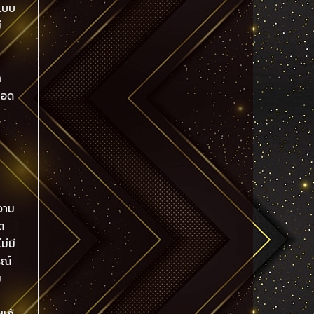
แบบ
่
ก
ยอด
วาม
ต
ม่มี
รณ์
ม
อแก้