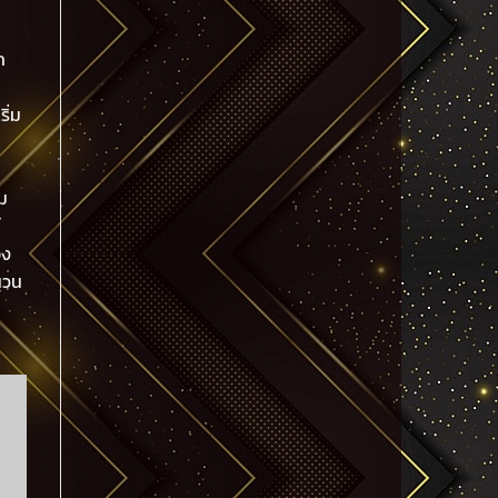
ก
ิ่ม
อม
์
อง
นวน