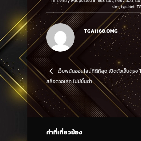
This entry was posted in
1168 slot
,
1168 สล็อต
,
slo
slot
,
tga-bet
,
TG
TGA1168.OMG
เว็บพนันออนไลน์ที่ดีที่สุด เปิดตัวเว็บตรง
สล็อตวอเลท ไม่มีขั้นต่ำ
คำที่เกี่ยวข้อง