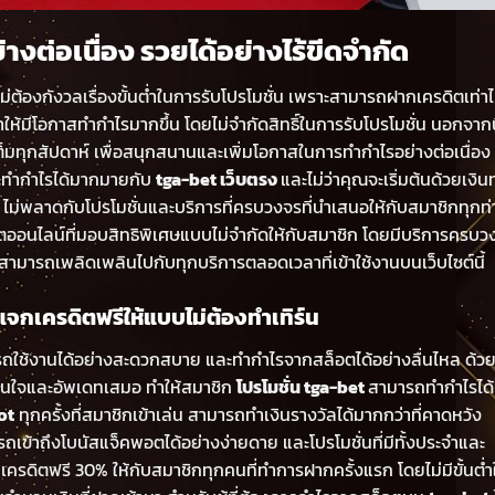
างต่อเนื่อง รวยได้อย่างไร้ขีดจำกัด
ม่ต้องกังวลเรื่องขั้นต่ำในการรับโปรโมชั่น เพราะสามารถฝากเครดิตเท่าไ
ทำให้มีโอกาสทำกำไรมากขึ้น โดยไม่จำกัดสิทธิ์ในการรับโปรโมชั่น นอกจากน
ต็มทุกสัปดาห์ เพื่อสนุกสนานและเพิ่มโอกาสในการทำกำไรอย่างต่อเนื่อง
ละทำกำไรได้มากมายกับ
tga-bet
เว็บตรง
และไม่ว่าคุณจะเริ่มต้นด้วยเงิน
ี ไม่พลาดกับโปรโมชั่นและบริการที่ครบวงจรที่นำเสนอให้กับสมาชิกทุกท
อตออนไลน์ที่มอบสิทธิพิเศษแบบไม่จำกัดให้กับสมาชิก โดยมีบริการครบว
สามารถเพลิดเพลินไปกับทุกบริการตลอดเวลาที่เข้าใช้งานบนเว็บไซต์นี้
แจกเครดิตฟรีให้แบบไม่ต้องทำเทิร์น
รถใช้งานได้อย่างสะดวกสบาย และทำกำไรจากสล็อตได้อย่างลื่นไหล ด้ว
าสนใจและอัพเดทเสมอ ทำให้สมาชิก
โปรโมชั่น
tga-bet
สามารถทำกำไรได้
ot
ทุกครั้งที่สมาชิกเข้าเล่น สามารถทำเงินรางวัลได้มากกว่าที่คาดหวัง
รถเข้าถึงโบนัสแจ็คพอตได้อย่างง่ายดาย และโปรโมชั่นที่มีทั้งประจำและ
ครดิตฟรี 30% ให้กับสมาชิกทุกคนที่ทำการฝากครั้งแรก โดยไม่มีขั้นต่ำ