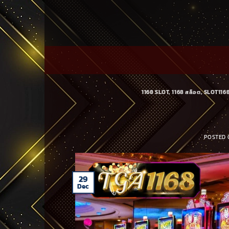
Skip
to
content
1168 SLOT
,
1168 สล็อต
,
SLOT116
POSTED
29
Dec