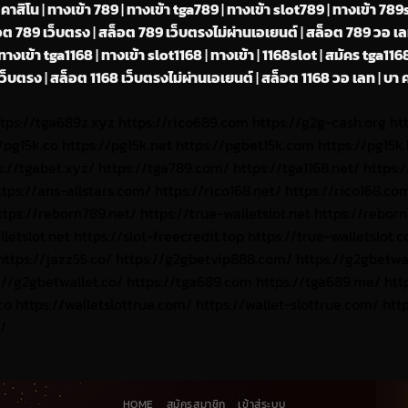
คาสิโน
|
ทางเข้า 789
|
ทางเข้า tga789
|
ทางเข้า slot789
|
ทางเข้า 789
อต 789 เว็บตรง
|
สล็อต 789 เว็บตรงไม่ผ่านเอเยนต์
|
สล็อต 789 วอ เ
ทางเข้า tga1168
|
ทางเข้า slot1168
|
ทางเข้า
|
1168slot
|
สมัคร tga116
เว็บตรง
|
สล็อต 1168 เว็บตรงไม่ผ่านเอเยนต์
|
สล็อต 1168 วอ เลท
|
บา ค
tps://tga689z.xyz
https://rico689.com
https://g2g-cash.org
ht
/pg15k.co
https://pg15k.net
https://pgbet15k.com
https://pg15k
s://tgabet.xyz/
https://tga789.com/
https://tga1168.net/
https:/
ttps://ans-allstars.com/
https://rico168.net/
https://rico168.co
ttps://reborn789.net/
https://true-walletslot.net
https://rebor
lletslot.net
https://slot-freecredit.top
https://true-walletslot.
https://jazz55.co/
https://g2gbetvip888.com/
https://g2gbetwa
://g2gbetwallet.co/
https://tga689.com
https://tga689.me/
htt
co
https://walletslottrue.com/
https://wallet-slottrue.com/
http
p/
HOME
สมัครสมาชิก
เข้าสู่ระบบ