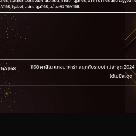
t1168
,
slot1168 เว็บตรงไม่ผ่านเอเยนต์
,
ทางเข้า tga1168
,
บา คา ร่า 1168
and tagged
11
A1168
,
tgabet
,
สมัคร tga1168
,
สล็อตพีจี TGA1168
.
1168 คาสิโน แทงบาคาร่า สนุกกับระบบใหม่ล่าสุด 2024 
 TGA1168
ได้ไม่มีสะดุด