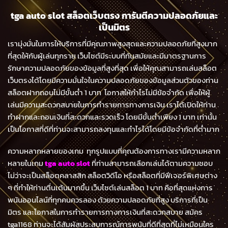
tga auto slot
สล็อตเว็บตรง การันตีความปลอดภัยและ
เป็นมิตร
เรามุ่งมั่นในการให้บริการที่มีคุณภาพสูงสุดและความปลอดภัยที่สูงมาก
ที่สุดให้กับผู้เล่นทุกราย เว็บไซต์มีระบบที่ทันสมัยและมีมาตรฐานการ
รักษาความปลอดภัยของข้อมูลที่สูงที่สุด เพื่อให้คุณสามารถเล่นสล็อต
เว็บตรงได้โดยมีความมั่นใจในความปลอดภัยของข้อมูลส่วนตัวของท่าน
สล็อตฝากถอนไม่มีขั้นต่ำ
1
บาท โอกาสให้กำไรไม่มีข้อจำกัด เพื่อให้ผู้
เล่นมีความสะดวกสบายในการทำรายการทางการเงิน เราได้เปิดให้ท่าน
ทำฝากและถอนเงินที่สะดวกและรวดเร็ว โดยมีขั้นต่ำเพียง
1
บาท เท่านั้น
เป็นโอกาสที่ดีที่ท่านจะสามารถลงทุนและกำไรได้โดยมีข้อจำกัดที่ต่ำมาก
ความหลากหลายของเกม ทุกรูปแบบที่คุณต้องการทางเรามีความหลาก
หลายในเกม
tga auto slot
ที่ท่านสามารถเลือกเล่นได้ตามความชอบ
ไม่ว่าจะเป็นสล็อตคลาสสิก
สล็อตวิดีโอ
หรือสล็อตที่มีฟีเจอร์พิเศษต่าง
ๆ ที่ทำให้ท่านตื่นเต้นมากขึ้น เว็บไซต์เล่นสล็อต
1
บาท คือที่สุดแห่งการ
พนันออนไลน์ที่ทุกคนควรลอง ด้วยความปลอดภัยที่สูง
บริการที่เป็น
มิตร
และโอกาสในการทำรายการทางการเงินที่สะดวกสบาย
สมัคร
tga1168
ท่านจะได้สัมผัสประสบการณ์การพนันที่ดีที่สุดที่ไม่เหมือนใคร