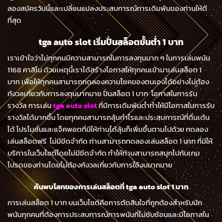
ลองสมัครวันนี้และเปลี่ยนแปลงประสบการณ์การเดิมพันของท่านให้ดี
ที่สุด
tga auto slot
เริ่มปั่นสล็อตขั้นต่ำ
1
บาท
เราเข้าใจว่าไม่ทุกคนมีความสามารถในการลงทุนมาก ๆ ในการเล่นพนัน
1168 คาสิโน
ด้วยเหตุนี้เราได้สร้างโอกาสให้ทุกคนเข้ามาเล่นสล็อต
1
บาท เพื่อให้ทุกคนสามารถทดลองความโชคของตนเองได้อย่างไม่ต้อง
กังวลเกี่ยวกับการลงทุนมากมาย ปั่นสล็อต
1
บาท โอกาสในการรับ
รางวัล การเล่น
tga auto slot
ที่มีการเดิมพันต่ำทำให้มีโอกาสในการรับ
รางวัลได้มากขึ้น โดยทุกคนสามารถลุ้นกำไรและประสบการณ์ที่ตื่นเต้น
ได้ โปรโมชั่นและแจ็คพอตที่มีให้ท่านได้ลุ้นก็เพิ่มขึ้นตามไปด้วย ทดลอง
เล่นสล็อตฟรี ไม่มีขีดจำกัด ท่านสามารถทดลองเล่นสล็อต
1
บาท ที่มีให้
บริการในเว็บไซต์โดยไม่มีขีดจำกัด ทำให้ท่านสามารถสนุกไปกับเกม
โปรดของท่านโดยไม่ต้องกังวลเกี่ยวกับการใช้งบมากมาย
ค้นพบโลกของการเล่นสล็อตที่
tga auto slot
1
บาท
การเล่นสล็อต
1
บาท บนเว็บไซต์คือการตัดสินใจที่ถูกต้องสำหรับนัก
พนันทุกคนที่ต้องการประสบการณ์การพนันที่ไม่ซับซ้อนและมีโอกาสใน