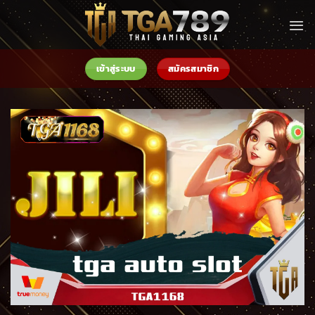
Skip
to
content
เข้าสู่ระบบ
สมัครสมาชิก