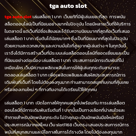
tga auto slot
tga auto slot
เล่นสล็อต
1
บาท เว็บแท้ที่มีผู้เล่นเยอะที่สุด
การพนัน
สล็อตออนไลน์เป็นที่นิยมอย่างมากในปัจจุบัน โดยมีหลายเว็บที่ให้บริการ
ในตลาดนี้ แต่เว็บที่มีชื่อเสียงและได้รับความนิยมมากที่สุดคือเว็บที่เสนอ
เล่นสล็อต
1
บาท เริ่มต้นได้น้อยมากๆ ซึ่งเป็นที่นิยมมากที่สุดในปัจจุบัน
ด้วยความสะดวกสบาย และความมั่นใจที่สูงจากผู้เล่นต่าง ๆ ในทุกวันนี้
เราจึงได้มีการสร้างเว็บที่มีระบบเล่นสล็อตออนไลน์ที่ยอดเยี่ยมและเป็น
ที่นิยมอย่างต่อเนื่อง เล่นสล็อต
1
บาท ประสบการณ์การเดิมพันที่ไม่
เหมือนใคร เว็บมีความเพลิดเพลินในการให้ผู้เล่นทุกระดับสามารถ
ทดลองเล่นสล็อต
1
บาท เพื่อเพลิดเพลินและสัมผัสประสบการณ์การ
เดิมพันที่เต็มที่ โดยไม่ต้องลงทุนมาก ท่านสามารถสนุกกับเกมที่คุ้นเคย
หรือลองเกมใหม่ ๆ ที่ทางทีมงานได้เตรียมไว้ให้ทุกคน
เล่นสล็อต
1
บาท เปิดโอกาสให้ทุกคนสนุกไปพร้อมกัน การเล่นสล็อต
ออนไลน์ที่มีการเดิมพันเริ่มต้นที่
1
บาทนั้นเป็นทางเลือกที่น่าสนใจและ
ท้าทายสำหรับนักพนันทุกระดับ ไม่ว่าคุณจะเป็นนักพนันมือใหม่หรือมี
ประสบการณ์มากแค่ไหน เว็บ
slot1168 เว็บตรง
เสนอประสบการณ์การ
พนันที่สนุกสนานและมีโอกาสในการได้รางวัล โดยไม่ต้องลงทุนมาก