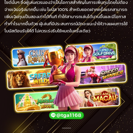
ไซต์นั้นๆ ซึ่งผู้เล่นควรมองว่าเป็นโอกาสสำคัญในการเพิ่มทุนโดยไม่ต้อง
จ่ายเงินจริงมากขึ้น เช่น โบนัส 100% สำหรับยอดฝากครั้งแรกสามารถ
เพิ่มเงินทุนเป็นสองเท่าได้ทันที ทำให้สามารถเล่นได้นานขึ้นและมีโอกาส
ทำกำไรมากขึ้นด้วย ผู้เล่นที่มีประสบการณ์มักจะแนะนำให้วางแผนการใช้
โบนัสต้อนรับให้ดี ไม่ควรเร่งรีบใช้หมดในครั้งเดียว