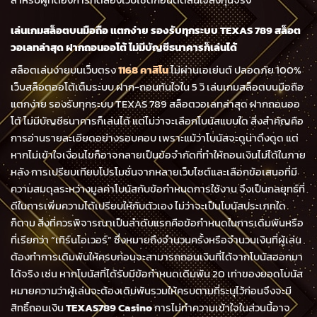
เล่นเกมสล็อตบนมือถือ แตกง่าย รองรับทุกระบบ
TEXAS
789
สล็อต
วอเลทล่าสุด ฝากถอนออโต้ ไม่มีบัญชีธนาคารก็เล่นได้
สล็อตเล่นง่ายบนเว็บตรง
1168
คาสิโน
ไม่ผ่านเอเย่นต์ ปลอดภัย 100%
เว็บสล็อตออโต้เต็มระบบ ฝาก-ถอนทันใจใน 5 วิ เล่นเกมสล็อตบนมือถือ
แตกง่าย รองรับทุกระบบ TEXAS 789 สล็อตวอเลทล่าสุด ฝากถอนออ
โต้ ไม่มีบัญชีธนาคารก็เล่นได้ แต่ไม่ว่าจะเลือกโบนัสแบบใด สิ่งสำคัญคือ
การอ่านรายละเอียดอย่างรอบคอบ เพราะแม้ว่าโบนัสจะดูน่าดึงดูด แต่
หากไม่เข้าใจเงื่อนไขก็อาจกลายเป็นข้อจำกัดที่ทำให้ถอนเงินไม่ได้ในภาย
หลัง การเปรียบเทียบโปรโมชั่นจากหลายเว็บไซต์และเลือกข้อเสนอที่มี
ความสมดุลระหว่างมูลค่าโบนัสกับข้อกำหนดการใช้งาน จึงเป็นกลยุทธ์ที่
ดีในการเพิ่มความได้เปรียบให้กับตัวเอง ไม่ว่าจะเป็นโบนัสประเภทใด
ก็ตาม สิ่งที่ควรพิจารณาเป็นลำดับแรกคือข้อกำหนดในการเดิมพันหรือ
ที่เรียกว่า “เทิร์นโอเวอร์” ซึ่งหมายถึงจำนวนครั้งหรือจำนวนเงินที่ผู้เล่น
ต้องทำการเดิมพันให้ครบก่อนจะสามารถถอนเงินที่ได้จากโบนัสออกมา
ได้จริง เช่น หากโบนัสที่ได้รับมีข้อกำหนดเดิมพัน 20 เท่าของยอดโบนัส
หมายความว่าผู้เล่นจะต้องเดิมพันรวมให้ครบตามที่ระบุไว้ก่อนจึงจะมี
สิทธิ์ถอนเงิน
TEXAS
789
Casino
การไม่ทำความเข้าใจในส่วนนี้อาจ