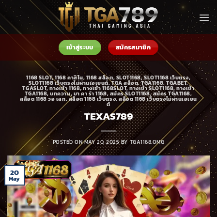
Skip
to
content
เข้าสู่ระบบ
สมัครสมาชิก
1168 SLOT
,
1168 คาสิโน
,
1168 สล็อต
,
SLOT1168
,
SLOT1168 เว็บตรง
,
SLOT1168 เว็บตรงไม่ผ่านเอเยนต์
,
TGA สล็อต
,
TGA1168
,
TGABET
,
TGASLOT
,
ทางเข้า 1168
,
ทางเข้า 1168SLOT
,
ทางเข้า SLOT1168
,
ทางเข้า
TGA1168
,
บทความ
,
บา คา ร่า 1168
,
สมัคร SLOT1168
,
สมัคร TGA1168
,
สล็อต 1168 วอ เลท
,
สล็อต 1168 เว็บตรง
,
สล็อต 1168 เว็บตรงไม่ผ่านเอเยน
ต์
TEXAS789
POSTED ON
MAY 20, 2025
BY
TGA1168.OMG
20
May