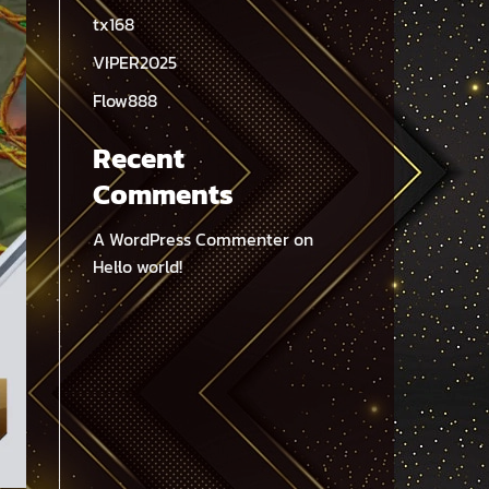
tx168
VIPER2025
Flow888
Recent
Comments
A WordPress Commenter
on
Hello world!