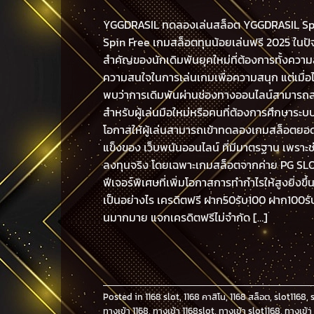
YGGDRASIL ทดลองเล่นสล็อต YGGDRASIL Spi
Spin Free เกมสล็อตทุนน้อยเล่นฟรี 2025 ในปัจ
สำคัญของนักเดิมพันยุคใหม่ที่ต้องการทั้งคว
ความสนใจในการเล่นเกมเพื่อความสนุก แต่เมื่อไ
พบว่าการเดิมพันผ่านช่องทางออนไลน์สามารถสร้
สำหรับผู้เล่นมือใหม่หรือคนที่ต้องการศึกษาระ
โอกาสให้ผู้เล่นสามารถเข้าทดลองเกมสล็อตยอดน
แข็งของ เว็บพนันออนไลน์ ที่มีมาตรฐาน เพราะช่
ลงทุนจริง โดยเฉพาะเกมสล็อตจากค่าย PG SLOT
ฟีเจอร์พิเศษที่เพิ่มโอกาสการทำกำไรให้สูงยิ่งข
เป็นอย่างไร เครดิตฟรี ฝาก50รับ100 ฝาก100รั
นมากมาย แจกเครดิตฟรีไม่จำกัด […]
Posted in
1168 slot
,
1168 คาสิโน
,
1168 สล็อต
,
slot1168
,
ทางเข้า 1168
,
ทางเข้า 1168slot
,
ทางเข้า slot1168
,
ทางเข้า