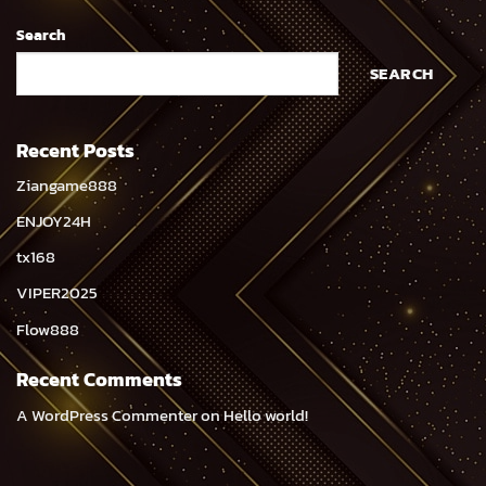
Search
SEARCH
Recent Posts
Ziangame888
ENJOY24H
tx168
VIPER2025
Flow888
Recent Comments
A WordPress Commenter
on
Hello world!