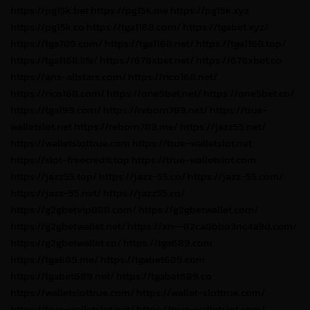
https://pg15k.bet
https://pg15k.me
https://pg15k.xyz
https://pg15k.co
https://tga1168.com/
https://tgabet.xyz/
https://tga789.com/
https://tga1168.net/
https://tga1168.top/
https://tga1168.life/
https://678xbet.net/
https://678xbet.co
https://ans-allstars.com/
https://rico168.net/
https://rico168.com/
https://one5bet.net/
https://one5bet.co/
https://tga199.com/
https://reborn789.net/
https://true-
walletslot.net
https://reborn789.me/
https://jazz55.net/
https://walletslottrue.com
https://true-walletslot.net
https://slot-freecredit.top
https://true-walletslot.com
https://jazz55.top/
https://jazz-55.co/
https://jazz-55.com/
https://jazz-55.net/
https://jazz55.co/
https://g2gbetvip888.com/
https://g2gbetwallet.com/
https://g2gbetwallet.net/
https://xn--82ca8bbo3nc4a9d.com/
https://g2gbetwallet.co/
https://tga689.com
https://tga689.me/
https://tgabet689.com
https://tgabet689.net/
https://tgabet689.co
https://walletslottrue.com/
https://wallet-slottrue.com/
https://true-walletslot.net/
https://true-walletslot.com/