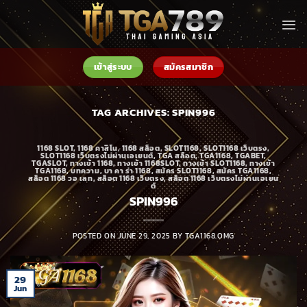
Skip
to
content
เข้าสู่ระบบ
สมัครสมาชิก
TAG ARCHIVES:
SPIN996
1168 SLOT
,
1168 คาสิโน
,
1168 สล็อต
,
SLOT1168
,
SLOT1168 เว็บตรง
,
SLOT1168 เว็บตรงไม่ผ่านเอเยนต์
,
TGA สล็อต
,
TGA1168
,
TGABET
,
TGASLOT
,
ทางเข้า 1168
,
ทางเข้า 1168SLOT
,
ทางเข้า SLOT1168
,
ทางเข้า
TGA1168
,
บทความ
,
บา คา ร่า 1168
,
สมัคร SLOT1168
,
สมัคร TGA1168
,
สล็อต 1168 วอ เลท
,
สล็อต 1168 เว็บตรง
,
สล็อต 1168 เว็บตรงไม่ผ่านเอเยน
ต์
SPIN996
POSTED ON
JUNE 29, 2025
BY
TGA1168.OMG
29
Jun