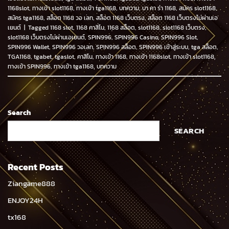
1168slot
,
ทางเข้า slot1168
,
ทางเข้า tga1168
,
บทความ
,
บา คา ร่า 1168
,
สมัคร slot1168
,
สมัคร tga1168
,
สล็อต 1168 วอ เลท
,
สล็อต 1168 เว็บตรง
,
สล็อต 1168 เว็บตรงไม่ผ่านเอ
เยนต์
|
Tagged
1168 slot
,
1168 คาสิโน
,
1168 สล็อต
,
slot1168
,
slot1168 เว็บตรง
,
slot1168 เว็บตรงไม่ผ่านเอเยนต์
,
SPIN996
,
SPIN996 Casino
,
SPIN996 Slot
,
SPIN996 Wallet
,
SPIN996 วอเลท
,
SPIN996 สล็อต
,
SPIN996 เข้าสู่ระบบ
,
tga สล็อต
,
TGA1168
,
tgabet
,
tgaslot
,
คาสิโน
,
ทางเข้า 1168
,
ทางเข้า 1168slot
,
ทางเข้า slot1168
,
ทางเข้า SPIN996
,
ทางเข้า tga1168
,
บทความ
Search
SEARCH
Recent Posts
Ziangame888
ENJOY24H
tx168