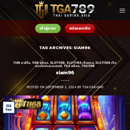
Skip
to
content
เข้าสู่ระบบ
สมัครสมาชิก
TAG ARCHIVES:
SIAM96
1168 คาสิโน
,
1168 สล็อต
,
SLOT1168
,
SLOT1168 เว็บตรง
,
SLOT1168 เว็บ
ตรงไม่ผ่านเอเยนต์
,
TGA สล็อต
,
TGA1168
siam96
POSTED ON
SEPTEMBER 2, 2024
BY
TGA1168.OMG
02
Sep