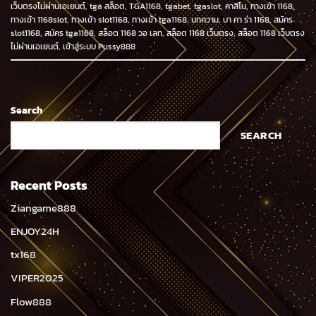
เว็บตรงไม่ผ่านเอเยนต์
,
tga สล็อต
,
TGA1168
,
tgabet
,
tgaslot
,
คาสิโน
,
ทางเข้า 1168
,
ทางเข้า 1168slot
,
ทางเข้า slot1168
,
ทางเข้า tga1168
,
บทความ
,
บา คา ร่า 1168
,
สมัคร
slot1168
,
สมัคร tga1168
,
สล็อต 1168 วอ เลท
,
สล็อต 1168 เว็บตรง
,
สล็อต 1168 เว็บตรง
ไม่ผ่านเอเยนต์
,
เข้าสู่ระบบ Pussy888
Search
SEARCH
Recent Posts
Ziangame888
ENJOY24H
tx168
VIPER2025
Flow888