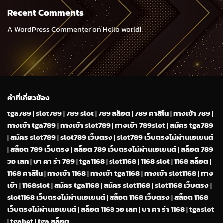
Recent Comments
A WordPress Commenter
on
Hello world!
คำที่เกี่ยวข้อง
tga789
|
slot789
|
789 slot
|
789 สล็อต
|
789 คาสิโน
|
ทางเข้า 789
|
ทางเข้า tga789
|
ทางเข้า slot789
|
ทางเข้า 789slot
|
สมัคร tga789
|
สมัคร slot789
|
slot789 เว็บตรง
|
slot789 เว็บตรงไม่ผ่านเอเยนต์
|
สล็อต 789 เว็บตรง
|
สล็อต 789 เว็บตรงไม่ผ่านเอเยนต์
|
สล็อต 789
วอ เลท
|
บา คา ร่า 789
|
tga1168
|
slot1168
|
1168 slot
|
1168 สล็อต
|
1168 คาสิโน
|
ทางเข้า 1168
|
ทางเข้า tga1168
|
ทางเข้า slot1168
|
ทาง
เข้า
|
1168slot
|
สมัคร tga1168
|
สมัคร slot1168
|
slot1168 เว็บตรง
|
slot1168 เว็บตรงไม่ผ่านเอเยนต์
|
สล็อต 1168 เว็บตรง
|
สล็อต 1168
เว็บตรงไม่ผ่านเอเยนต์
|
สล็อต 1168 วอ เลท
|
บา คา ร่า 1168
|
tgaslot
|
tgabet
|
tga สล็อต