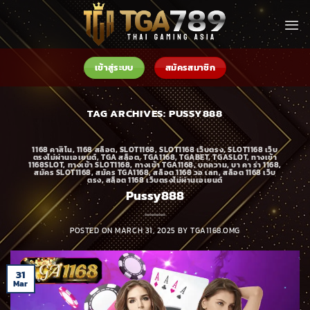
Skip
to
content
เข้าสู่ระบบ
สมัครสมาชิก
TAG ARCHIVES:
PUSSY888
1168 คาสิโน
,
1168 สล็อต
,
SLOT1168
,
SLOT1168 เว็บตรง
,
SLOT1168 เว็บ
ตรงไม่ผ่านเอเยนต์
,
TGA สล็อต
,
TGA1168
,
TGABET
,
TGASLOT
,
ทางเข้า
1168SLOT
,
ทางเข้า SLOT1168
,
ทางเข้า TGA1168
,
บทความ
,
บา คา ร่า 1168
,
สมัคร SLOT1168
,
สมัคร TGA1168
,
สล็อต 1168 วอ เลท
,
สล็อต 1168 เว็บ
ตรง
,
สล็อต 1168 เว็บตรงไม่ผ่านเอเยนต์
Pussy888
POSTED ON
MARCH 31, 2025
BY
TGA1168.OMG
31
Mar