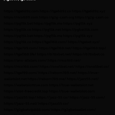
https://tga689z.com
https://tga689z.co
https://tga689z.xyz
https://rico689.com
https://g2g-cash.org
https://g2g-cash.co
https://pg15k.bet
https://pg15k.me
https://pg15k.xyz
https://pg15k.co
https://pg15k.net
https://pgbet15k.com
https://pg15k.bet
https://pg15k.me
https://pg15k.xyz
https://pg15k.co
https://tga1168.com/
https://tgabet.xyz/
https://tga789.com/
https://tga1168.net/
https://tga1168.top/
https://tga1168.life/
https://678xbet.net/
https://678xbet.co
https://ans-allstars.com/
https://rico168.net/
https://rico168.com/
https://one5bet.net/
https://one5bet.co/
https://tga199.com/
https://reborn789.net/
https://true-
walletslot.net
https://reborn789.me/
https://jazz55.net/
https://walletslottrue.com
https://true-walletslot.net
https://slot-freecredit.top
https://true-walletslot.com
https://jazz55.top/
https://jazz-55.co/
https://jazz-55.com/
https://jazz-55.net/
https://jazz55.co/
https://g2gbetvip888.com/
https://g2gbetwallet.com/