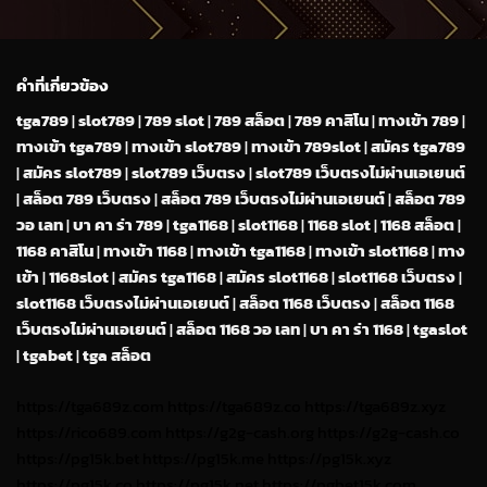
คำที่เกี่ยวข้อง
tga789
|
slot789
|
789 slot
|
789 สล็อต
|
789 คาสิโน
|
ทางเข้า 789
|
ทางเข้า tga789
|
ทางเข้า slot789
|
ทางเข้า 789slot
|
สมัคร tga789
|
สมัคร slot789
|
slot789 เว็บตรง
|
slot789 เว็บตรงไม่ผ่านเอเยนต์
|
สล็อต 789 เว็บตรง
|
สล็อต 789 เว็บตรงไม่ผ่านเอเยนต์
|
สล็อต 789
วอ เลท
|
บา คา ร่า 789
|
tga1168
|
slot1168
|
1168 slot
|
1168 สล็อต
|
1168 คาสิโน
|
ทางเข้า 1168
|
ทางเข้า tga1168
|
ทางเข้า slot1168
|
ทาง
เข้า
|
1168slot
|
สมัคร tga1168
|
สมัคร slot1168
|
slot1168 เว็บตรง
|
slot1168 เว็บตรงไม่ผ่านเอเยนต์
|
สล็อต 1168 เว็บตรง
|
สล็อต 1168
เว็บตรงไม่ผ่านเอเยนต์
|
สล็อต 1168 วอ เลท
|
บา คา ร่า 1168
|
tgaslot
|
tgabet
|
tga สล็อต
https://tga689z.com
https://tga689z.co
https://tga689z.xyz
https://rico689.com
https://g2g-cash.org
https://g2g-cash.co
https://pg15k.bet
https://pg15k.me
https://pg15k.xyz
https://pg15k.co
https://pg15k.net
https://pgbet15k.com