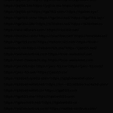
https://pg15k.bet
https://pg15k.me
https://pg15k.xyz
https://pg15k.co
https://tga1168.com/
https://tgabet.xyz/
https://tga789.com/
https://tga1168.net/
https://tga1168.top/
https://tga1168.life/
https://678xbet.net/
https://678xbet.co
https://ans-allstars.com/
https://rico168.net/
https://rico168.com/
https://one5bet.net/
https://one5bet.co/
https://tga199.com/
https://reborn789.net/
https://true-
walletslot.net
https://reborn789.me/
https://jazz55.net/
https://walletslottrue.com
https://true-walletslot.net
https://slot-freecredit.top
https://true-walletslot.com
https://jazz55.top/
https://jazz-55.co/
https://jazz-55.com/
https://jazz-55.net/
https://jazz55.co/
https://g2gbetvip888.com/
https://g2gbetwallet.com/
https://g2gbetwallet.net/
https://xn--82ca8bbo3nc4a9d.com/
https://g2gbetwallet.co/
https://tga689.com
https://tga689.me/
https://tgabet689.com
https://tgabet689.net/
https://tgabet689.co
https://walletslottrue.com/
https://wallet-slottrue.com/