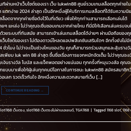
้ทันทีผ่านหน้าเว็บไซต์ของเรา เว็บ lukwin88 ศูนย์รวมเกมสล็อตทุกค่ายใน
 แตกง่าย 2024 ล่าสุด เป็นอีกหนึ่งผู้ให้บริการเกมสล็อตที่ได้รับความนิ
อตจากทุกค่ายชื่อดังไว้ในที่เดียว เพื่อให้ทุกท่านสามารถเลือกเล่นได้
แหล่ง ไม่ว่าคุณจะชื่นชอบเกมจากค่ายไหน ที่นี่มีให้เลือกเล่นครบจบใ
ด้วยระบบที่ทันสมัย สามารถเข้าเล่นเกมสล็อตได้ง่ายๆ ผ่านมือถือของค
หน้าเว็บไซต์ของเรา ไม่ต้องดาวน์โหลดแอปพลิเคชันเสริมใดๆ อีกทั้งยังไม่ม
 ชั่วโมง ไม่ว่าจะเป็นช่วงไหนของวัน คุณก็สามารถร่วมสนุกและลุ้นรางวั
ียบ luk win 88 ล่าสุด ขึ้นชื่อเรื่องการแจกหนักจัดเต็ม ไม่ว่าคุณจะเข
บเงินรางวัล โบนัส และแจ็คพอตอย่างแน่นอน ทุกครั้งที่หมุนวงล้อ คุณจะ
อกแบบมาเพื่อให้ผู้เล่นทุกคนมีโอกาสในการชนะ lukwin88 สมัครสมาชิกวั
อเลท รวดเร็วทันใจ อีกหนึ่งความสะดวกสบายที่เว็บ […]
CONTINUE READING
→
slot1168 เว็บตรง
,
slot1168 เว็บตรงไม่ผ่านเอเยนต์
,
TGA1168
|
Tagged
1168 slot
,
1168 