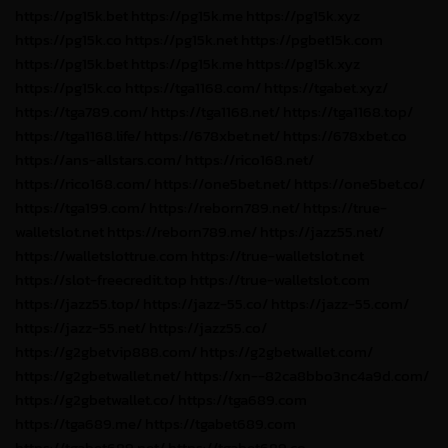
https://pg15k.bet
https://pg15k.me
https://pg15k.xyz
https://pg15k.co
https://pg15k.net
https://pgbet15k.com
https://pg15k.bet
https://pg15k.me
https://pg15k.xyz
https://pg15k.co
https://tga1168.com/
https://tgabet.xyz/
https://tga789.com/
https://tga1168.net/
https://tga1168.top/
https://tga1168.life/
https://678xbet.net/
https://678xbet.co
https://ans-allstars.com/
https://rico168.net/
https://rico168.com/
https://one5bet.net/
https://one5bet.co/
https://tga199.com/
https://reborn789.net/
https://true-
walletslot.net
https://reborn789.me/
https://jazz55.net/
https://walletslottrue.com
https://true-walletslot.net
https://slot-freecredit.top
https://true-walletslot.com
https://jazz55.top/
https://jazz-55.co/
https://jazz-55.com/
https://jazz-55.net/
https://jazz55.co/
https://g2gbetvip888.com/
https://g2gbetwallet.com/
https://g2gbetwallet.net/
https://xn--82ca8bbo3nc4a9d.com/
https://g2gbetwallet.co/
https://tga689.com
https://tga689.me/
https://tgabet689.com
https://tgabet689.net/
https://tgabet689.co