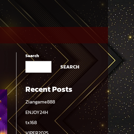
Search
SEARCH
Recent Posts
Ziangame888
ENJOY24H
tx168
VIPER2025