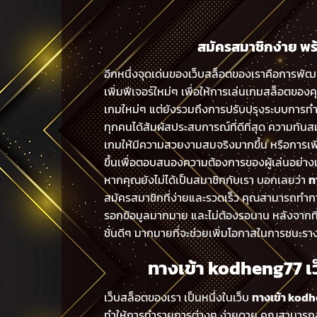
สมัครสมาชิกง่าย พร
อีกหนึ่งจุดเด่นของเว็บสล็อตของเราคือการพัฒ
เพิ่มฟีเจอร์ใหม่ๆ เพื่อให้การเล่นเกมสล็อตของค
เกมใหม่ๆ แต่ยังรวมถึงการปรับปรุงระบบการทำง
ทุกคนได้สัมผัสประสบการณ์ที่ดีที่สุด ความทันสม
เกมให้มีความสวยงามสมจริงมากขึ้น หรือการเพิ
ขึ้นเพื่อตอบสนองความต้องการของผู้เล่นอย่างเต
หากคุณยังไม่ได้เป็นสมาชิกกับเรา บอกเลยว่า
ท
สมัครสมาชิกที่ง่ายและรวดเร็ว คุณสามารถทำการส
รอกข้อมูลมากมาย และไม่ต้องรอนาน หลังจากที่
ชั่นดีๆ มากมายที่จะช่วยเพิ่มโอกาสในการชนะร
ทางเข้า kodheng77 เ
เว็บสล็อตของเรา เป็นหนึ่งในเว็บ
ทางเข้า kod
ทำให้การทำรายการต่างๆ ง่ายดาย คุณสามารถส