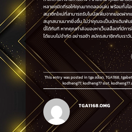
หลายชนิดที่รอให้คุณมาทดลองเล่น พร้อมทั้งโอกาส
สมาชิกใหม่ที่สามารถรับโบนัสเพิ่มจากยอดฝากแร
สนุกสนานมากยิ่งขึ้น ไม่ว่าคุณจะเป็นนักเดิมพั
นี้ได้ทันที หากคุณกำลังมองหาเว็บสล็อตที่มีการ
ได้แบบไม่จำกัด อย่ารอช้า สมัครสมาชิกกับเราว
This entry was posted in
tga สล็อต
,
TGA1168
,
tgabe
kodheng77
,
kodheng77 slot
,
kodheng77 
TGA1168.OMG