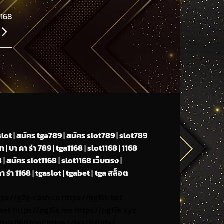
1168
slot
|
สมัคร tga789
|
สมัคร slot789
|
slot789
ลท
|
บา คา ร่า 789
|
tga1168
|
slot1168
|
1168
8
|
สมัคร slot1168
|
slot1168 เว็บตรง
|
า ร่า 1168
|
tgaslot
|
tgabet
|
tga สล็อต
tps://g2g-cash.co
https://pg15k.bet
.bet
https://pg15k.me
https://pg15k.xyz
/tga1168.top/
https://tga1168.life/