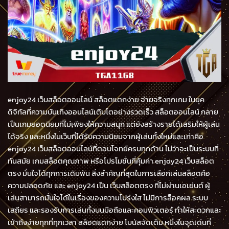
enjoy24 เว็บสล็อตออนไลน์ สล็อตแตกง่าย จ่ายจริงทุกเกม ในยุค
ดิจิทัลที่ความบันเทิงออนไลน์เติบโตอย่างรวดเร็ว สล็อตออนไลน์ กลาย
เป็นเกมยอดนิยมที่ไม่เพียงให้ความสนุก แต่ยังสร้างรายได้เสริมให้ผู้เล่น
ได้จริง และหนึ่งในเว็บที่ได้รับความนิยมจากผู้เล่นทั้งใหม่และเก่าคือ
enjoy24 เว็บสล็อตออนไลน์ที่ตอบโจทย์ครบทุกด้าน ไม่ว่าจะเป็นระบบที่
ทันสมัย เกมสล็อตคุณภาพ หรือโปรโมชั่นที่คุ้มค่า enjoy24 เว็บสล็อต
ตรง มั่นใจได้ทุกการเดิมพัน สิ่งสำคัญที่สุดในการเลือกเล่นสล็อตคือ
ความปลอดภัย และ enjoy24 เป็น เว็บสล็อตตรง ที่ไม่ผ่านเอเย่นต์ ผู้
เล่นสามารถมั่นใจได้ในเรื่องของความโปร่งใส ไม่มีการล็อคผล ระบบ
เสถียร และรองรับการเล่นทั้งบนมือถือและคอมพิวเตอร์ ทำให้สะดวกและ
เข้าถึงง่ายทุกที่ทุกเวลา สล็อตแตกง่าย โบนัสจัดเต็ม หนึ่งในจุดเด่นที่