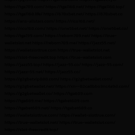
https://tga789.com/
https://tga1168.net/
https://tga1168.top/
https://tga1168.life/
https://678xbet.net/
https://678xbet.co
https://ans-allstars.com/
https://rico168.net/
https://rico168.com/
https://one5bet.net/
https://one5bet.co/
https://tga199.com/
https://reborn789.net/
https://true-
walletslot.net
https://reborn789.me/
https://jazz55.net/
https://walletslottrue.com
https://true-walletslot.net
https://slot-freecredit.top
https://true-walletslot.com
https://jazz55.top/
https://jazz-55.co/
https://jazz-55.com/
https://jazz-55.net/
https://jazz55.co/
https://g2gbetvip888.com/
https://g2gbetwallet.com/
https://g2gbetwallet.net/
https://xn--82ca8bbo3nc4a9d.com/
https://g2gbetwallet.co/
https://tga689.com
https://tga689.me/
https://tgabet689.com
https://tgabet689.net/
https://tgabet689.co
https://walletslottrue.com/
https://wallet-slottrue.com/
https://true-walletslot.net/
https://true-walletslot.com/
https://slot-freecredit.top/