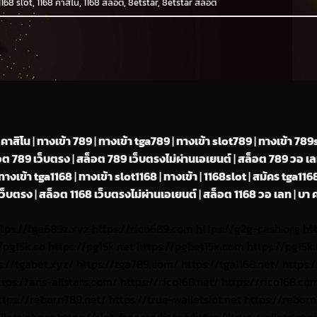
1168 slot
,
1168 คาสิโน
,
1168 สล็อต
,
8etstar
,
8etstar สล็อต
คาสิโน
|
ทางเข้า 789
|
ทางเข้า tga789
|
ทางเข้า slot789
|
ทางเข้า 789
อต 789 เว็บตรง
|
สล็อต 789 เว็บตรงไม่ผ่านเอเยนต์
|
สล็อต 789 วอ เ
ทางเข้า tga1168
|
ทางเข้า slot1168
|
ทางเข้า
|
1168slot
|
สมัคร tga116
เว็บตรง
|
สล็อต 1168 เว็บตรงไม่ผ่านเอเยนต์
|
สล็อต 1168 วอ เลท
|
บา ค
tps://tga689z.xyz
https://rico689.com
https://g2g-cash.org
ht
/pg15k.co
https://pg15k.net
https://pgbet15k.com
https://pg15k
s://tgabet.xyz/
https://tga789.com/
https://tga1168.net/
https:/
ttps://ans-allstars.com/
https://rico168.net/
https://rico168.co
ttps://reborn789.net/
https://true-walletslot.net
https://rebor