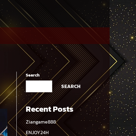
Search
SEARCH
Recent Posts
Ziangame888
ENJOY24H