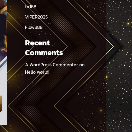
tx168
VIPER2025
Flow888
Recent
Comments
A WordPress Commenter
on
Hello world!