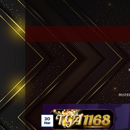
Skip
to
content
POSTE
30
Mar