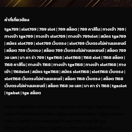
คำที่เกี่ยวข้อง
tga789
|
slot789
|
789 slot
|
789 สล็อต
|
789 คาสิโน
|
ทางเข้า 789
|
ทางเข้า tga789
|
ทางเข้า slot789
|
ทางเข้า 789slot
|
สมัคร tga789
|
สมัคร slot789
|
slot789 เว็บตรง
|
slot789 เว็บตรงไม่ผ่านเอเยนต์
|
สล็อต 789 เว็บตรง
|
สล็อต 789 เว็บตรงไม่ผ่านเอเยนต์
|
สล็อต 789
วอ เลท
|
บา คา ร่า 789
|
tga1168
|
slot1168
|
1168 slot
|
1168 สล็อต
|
1168 คาสิโน
|
ทางเข้า 1168
|
ทางเข้า tga1168
|
ทางเข้า slot1168
|
ทาง
เข้า
|
1168slot
|
สมัคร tga1168
|
สมัคร slot1168
|
slot1168 เว็บตรง
|
slot1168 เว็บตรงไม่ผ่านเอเยนต์
|
สล็อต 1168 เว็บตรง
|
สล็อต 1168
เว็บตรงไม่ผ่านเอเยนต์
|
สล็อต 1168 วอ เลท
|
บา คา ร่า 1168
|
tgaslot
|
tgabet
|
tga สล็อต
https://tga689z.com
https://tga689z.co
https://tga689z.xyz
https://rico689.com
https://g2g-cash.org
https://g2g-cash.co
https://pg15k.bet
https://pg15k.me
https://pg15k.xyz
https://pg15k.co
https://pg15k.net
https://pgbet15k.com