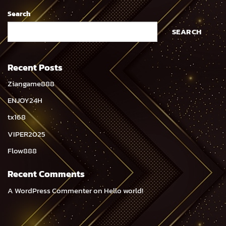
Search
SEARCH
Recent Posts
Ziangame888
ENJOY24H
tx168
VIPER2025
Flow888
Recent Comments
A WordPress Commenter
on
Hello world!