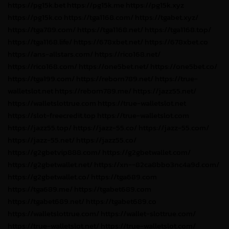
https://pg15k.bet
https://pg15k.me
https://pg15k.xyz
https://pg15k.co
https://tga1168.com/
https://tgabet.xyz/
https://tga789.com/
https://tga1168.net/
https://tga1168.top/
https://tga1168.life/
https://678xbet.net/
https://678xbet.co
https://ans-allstars.com/
https://rico168.net/
https://rico168.com/
https://one5bet.net/
https://one5bet.co/
https://tga199.com/
https://reborn789.net/
https://true-
walletslot.net
https://reborn789.me/
https://jazz55.net/
https://walletslottrue.com
https://true-walletslot.net
https://slot-freecredit.top
https://true-walletslot.com
https://jazz55.top/
https://jazz-55.co/
https://jazz-55.com/
https://jazz-55.net/
https://jazz55.co/
https://g2gbetvip888.com/
https://g2gbetwallet.com/
https://g2gbetwallet.net/
https://xn--82ca8bbo3nc4a9d.com/
https://g2gbetwallet.co/
https://tga689.com
https://tga689.me/
https://tgabet689.com
https://tgabet689.net/
https://tgabet689.co
https://walletslottrue.com/
https://wallet-slottrue.com/
https://true-walletslot.net/
https://true-walletslot.com/