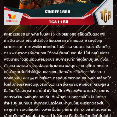
KINDEE1688 แตกง่าย โบนัสแรง KINDEE1688 สล็อตเว็บตรง ฟรี
เครดิต เล่นง่ายถอนได้จริง สล็อตวอเลท ฝากถอนง่าย รองรับทุก
ธนาคารและ True Wallet แตกง่าย โบนัสแรง KINDEE1688 สล็อตเว็บ
ตรง ฟรีเครดิต เล่นง่ายถอนได้จริง เว็บพนันออนไลน์ ในปัจจุบันมีการ
พัฒนาอย่างต่อเนื่องเพื่อมอบประสบการณ์ที่ดีที่สุดให้กับผู้เล่น ทั้งใน
ด้านความสะดวก ความปลอดภัย และความสนุกจากเกมที่หลากหลาย
หนึ่งในจุดเด่นที่ทำให้ผู้เล่นหลายคนเลือกเข้ามาใช้บริการก็คือระบบ
ทดลองเล่น slot pg ที่ช่วยให้สามารถสัมผัสความสนุกของเกมสล็อตได้
โดยไม่ต้องเสี่ยงเงินทุนจริงตั้งแต่แรก ซึ่งเหมาะอย่างยิ่งสำหรับผู้เล่น
มือใหม่ที่ต้องการทำความเข้าใจกับกติกา ฟีเจอร์พิเศษ และจังหวะการ
ออกรางวัลของเกมก่อนจะเริ่มเดิมพันจริง นอกจากนี้ยังเป็นโอกาส
สำหรับผู้เล่นที่มีประสบการณ์แล้วได้ค้นหาเกมใหม่ๆ หรือทดลองใช้
กลยุทธ์การเล่นที่แตกต่างเพื่อเพิ่มโอกาสทำกำไร ความสำคัญของการ
เลือก เว็บ พนันออนไลน์ ของแท้ ไม่ล็อคยูส ถือเป็นปัจจัยหลักที่ผู้เล่นไม่