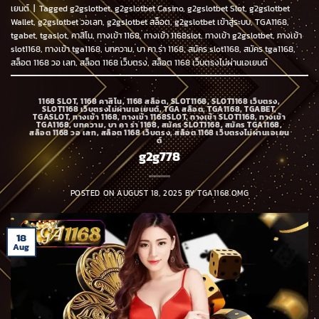
เยนต์
|
Tagged
g2gslotbet
,
g2gslotbet Casino
,
g2gslotbet Slot
,
g2gslotbet
Wallet
,
g2gslotbet วอเลท
,
g2gslotbet สล็อต
,
g2gslotbet เข้าสู่ระบบ
,
TGA1168
,
tgabet
,
tgaslot
,
คาสิโน
,
ทางเข้า 1168
,
ทางเข้า 1168slot
,
ทางเข้า g2gslotbet
,
ทางเข้า
slot1168
,
ทางเข้า tga1168
,
บทความ
,
บา คา ร่า 1168
,
สมัคร slot1168
,
สมัคร tga1168
,
สล็อต 1168 วอ เลท
,
สล็อต 1168 เว็บตรง
,
สล็อต 1168 เว็บตรงไม่ผ่านเอเยนต์
1168 SLOT
,
1168 คาสิโน
,
1168 สล็อต
,
SLOT1168
,
SLOT1168 เว็บตรง
,
SLOT1168 เว็บตรงไม่ผ่านเอเยนต์
,
TGA สล็อต
,
TGA1168
,
TGABET
,
TGASLOT
,
ทางเข้า 1168
,
ทางเข้า 1168SLOT
,
ทางเข้า SLOT1168
,
ทางเข้า
TGA1168
,
บทความ
,
บา คา ร่า 1168
,
สมัคร SLOT1168
,
สมัคร TGA1168
,
สล็อต 1168 วอ เลท
,
สล็อต 1168 เว็บตรง
,
สล็อต 1168 เว็บตรงไม่ผ่านเอเยน
ต์
g2g778
POSTED ON
AUGUST 18, 2025
BY
TGA1168.OMG
18
Aug