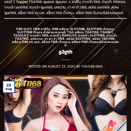
เยนต์
|
Tagged
TGA1168
,
tgabet
,
tgaslot
,
v
,
คาสิโน
,
ทางเข้า 1168
,
ทางเข้า 1168slot
,
ทางเข้า slot1168
,
ทางเข้า tga1168
,
บทความ
,
บา คา ร่า 1168
,
สมัคร slot1168
,
สมัคร
tga1168
,
สล็อต 1168 วอ เลท
,
สล็อต 1168 เว็บตรง
,
สล็อต 1168 เว็บตรงไม่ผ่านเอเยนต์
1168 SLOT
,
1168 คาสิโน
,
1168 สล็อต
,
SLOT1168
,
SLOT1168 เว็บตรง
,
SLOT1168 เว็บตรงไม่ผ่านเอเยนต์
,
TGA สล็อต
,
TGA1168
,
TGABET
,
TGASLOT
,
ทางเข้า 1168
,
ทางเข้า 1168SLOT
,
ทางเข้า SLOT1168
,
ทางเข้า
TGA1168
,
บทความ
,
บา คา ร่า 1168
,
สมัคร SLOT1168
,
สมัคร TGA1168
,
สล็อต 1168 วอ เลท
,
สล็อต 1168 เว็บตรง
,
สล็อต 1168 เว็บตรงไม่ผ่านเอเยน
ต์
g2gth
POSTED ON
AUGUST 23, 2025
BY
TGA1168.OMG
23
Aug