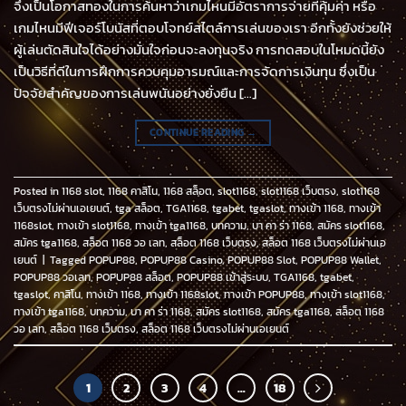
จึงเป็นโอกาสทองในการค้นหาว่าเกมไหนมีอัตราการจ่ายที่คุ้มค่า หรือ
เกมไหนมีฟีเจอร์โบนัสที่ตอบโจทย์สไตล์การเล่นของเรา อีกทั้งยังช่วยให้
ผู้เล่นตัดสินใจได้อย่างมั่นใจก่อนจะลงทุนจริง การทดสอบในโหมดนี้ยัง
เป็นวิธีที่ดีในการฝึกการควบคุมอารมณ์และการจัดการเงินทุน ซึ่งเป็น
ปัจจัยสำคัญของการเล่นพนันอย่างยั่งยืน […]
CONTINUE READING
→
Posted in
1168 slot
,
1168 คาสิโน
,
1168 สล็อต
,
slot1168
,
slot1168 เว็บตรง
,
slot1168
เว็บตรงไม่ผ่านเอเยนต์
,
tga สล็อต
,
TGA1168
,
tgabet
,
tgaslot
,
ทางเข้า 1168
,
ทางเข้า
1168slot
,
ทางเข้า slot1168
,
ทางเข้า tga1168
,
บทความ
,
บา คา ร่า 1168
,
สมัคร slot1168
,
สมัคร tga1168
,
สล็อต 1168 วอ เลท
,
สล็อต 1168 เว็บตรง
,
สล็อต 1168 เว็บตรงไม่ผ่านเอ
เยนต์
|
Tagged
POPUP88
,
POPUP88 Casino
,
POPUP88 Slot
,
POPUP88 Wallet
,
POPUP88 วอเลท
,
POPUP88 สล็อต
,
POPUP88 เข้าสู่ระบบ
,
TGA1168
,
tgabet
,
tgaslot
,
คาสิโน
,
ทางเข้า 1168
,
ทางเข้า 1168slot
,
ทางเข้า POPUP88
,
ทางเข้า slot1168
,
ทางเข้า tga1168
,
บทความ
,
บา คา ร่า 1168
,
สมัคร slot1168
,
สมัคร tga1168
,
สล็อต 1168
วอ เลท
,
สล็อต 1168 เว็บตรง
,
สล็อต 1168 เว็บตรงไม่ผ่านเอเยนต์
1
2
3
4
…
18