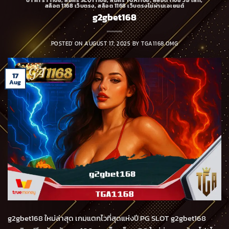
สล็อต 1168 เว็บตรง
,
สล็อต 1168 เว็บตรงไม่ผ่านเอเยนต์
g2gbet168
POSTED ON
AUGUST 17, 2025
BY
TGA1168.OMG
17
Aug
g2gbet168 ใหม่ล่าสุด เกมแตกไวที่สุดแห่งปี PG SLOT g2gbet168