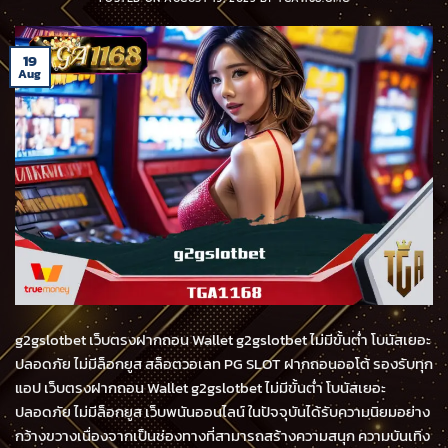
19
Aug
g2gslotbet เว็บตรงฝากถอน Wallet g2gslotbet ไม่มีขั้นต่ำ โบนัสเยอะ
ปลอดภัย ไม่มีล็อกยูส สล็อตวอเลท PG SLOT ฝากถอนออโต้ รองรับทุก
แอป เว็บตรงฝากถอน Wallet g2gslotbet ไม่มีขั้นต่ำ โบนัสเยอะ
ปลอดภัย ไม่มีล็อกยูส เว็บพนันออนไลน์ ในปัจจุบันได้รับความนิยมอย่าง
กว้างขวางเนื่องจากเป็นช่องทางที่สามารถสร้างความสนุก ความบันเทิง