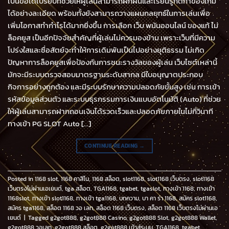
เป็นข้อได้เปรียบที่ช่วยให้ผู้เล่นสามารถฝึกฝนและเรียนรู้กติกาของเกม
ได้อย่างละเอียด พร้อมทั้งยังสามารถวางแผนกลยุทธ์ในการเล่นเพื่อ
เพิ่มโอกาสทำกำไรได้มากยิ่งขึ้น การเลือก เว็บ พนันออนไลน์ ของแท้ ไม่
ล็อคยูส เป็นอีกปัจจัยสำคัญที่ผู้เล่นไม่ควรมองข้าม เพราะเว็บที่มีความ
โปร่งใสและซื่อสัตย์จะทำให้การเดิมพันเป็นไปอย่างยุติธรรม ไม่เกิด
ปัญหาการล็อคยูสเพื่อป้องกันการชนะรางวัลของผู้เล่น เว็บไซต์เหล่านี้
มักจะมีระบบตรวจสอบมาตรฐานระดับสากล มีใบอนุญาตประกอบ
กิจการอย่างถูกต้อง และมีระบบรักษาความปลอดภัยขั้นสูง เช่น การเข้า
รหัสข้อมูลส่วนตัว และระบบธุรกรรมการเงินแบบอัตโนมัติ (Auto) ที่ช่วย
ให้ผู้เล่นสามารถฝากถอนเงินได้รวดเร็วและปลอดภัยภายในไม่กี่วินาที
ทางเข้า PG SLOT Auto […]
CONTINUE READING
→
Posted in
1168 slot
,
1168 คาสิโน
,
1168 สล็อต
,
slot1168
,
slot1168 เว็บตรง
,
slot1168
เว็บตรงไม่ผ่านเอเยนต์
,
tga สล็อต
,
TGA1168
,
tgabet
,
tgaslot
,
ทางเข้า 1168
,
ทางเข้า
1168slot
,
ทางเข้า slot1168
,
ทางเข้า tga1168
,
บทความ
,
บา คา ร่า 1168
,
สมัคร slot1168
,
สมัคร tga1168
,
สล็อต 1168 วอ เลท
,
สล็อต 1168 เว็บตรง
,
สล็อต 1168 เว็บตรงไม่ผ่านเอ
เยนต์
|
Tagged
g2got888
,
g2got888 Casino
,
g2got888 Slot
,
g2got888 Wallet
,
g2got888 วอเลท
,
g2got888 สล็อต
,
g2got888 เข้าสู่ระบบ
,
TGA1168
,
tgabet
,