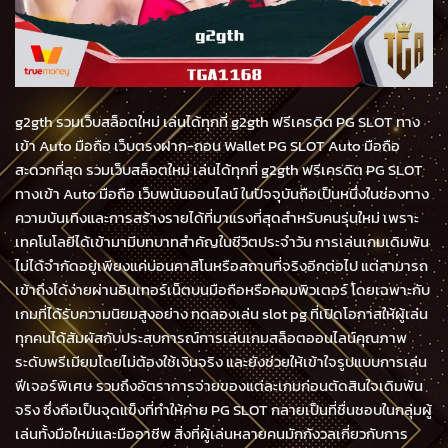
g2gth รวมเว็บสล็อตใหม่ เล่นได้ทุกที่ g2gth ฟรีเครดิต PG SLOT ทาง
เข้า Auto มือถือ เว็บตรงฝาก-ถอน Wallet PG SLOT Auto มือถือ
สะดวกที่สุด รวมเว็บสล็อตใหม่ เล่นได้ทุกที่ g2gth ฟรีเครดิต PG SLOT
ทางเข้า Auto มือถือ เว็บพนันออนไลน์ ในปัจจุบันถือเป็นหนึ่งในช่องทาง
ความบันเทิงและการสร้างรายได้ที่มาแรงที่สุดสำหรับคนรุ่นใหม่ เพราะ
เทคโนโลยีได้เข้ามามีบทบาทสำคัญในชีวิตประจำวัน การเล่นเกมเดิมพัน
ไม่ได้จำกัดอยู่เพียงแค่บ่อนคาสิโนหรือสถานที่จริงอีกต่อไป แต่สามารถ
เข้าถึงได้ง่ายผ่านอินเทอร์เน็ตบนมือถือหรือคอมพิวเตอร์ โดยเฉพาะกับ
เกมที่ได้รับความนิยมสูงอย่าง ทดลองเล่น slot pg ที่เปิดโอกาสให้ผู้เล่น
ทุกคนได้สัมผัสกับประสบการณ์การเล่นเกมสล็อตออนไลน์คุณภาพ
ระดับพรีเมียมโดยไม่ต้องใช้เงินจริง และยังช่วยให้เข้าใจรูปแบบการเล่น
ฟีเจอร์พิเศษ รวมถึงอัตราการจ่ายของแต่ละเกมก่อนตัดสินใจเดิมพัน
จริง ซึ่งถือเป็นจุดแข็งที่ทำให้ค่าย PG SLOT กลายเป็นที่ชื่นชอบในกลุ่มผู้
เล่นทั้งมือใหม่และมืออาชีพ สิ่งที่ผู้เล่นหลายคนมักกังวลเกี่ยวกับการ