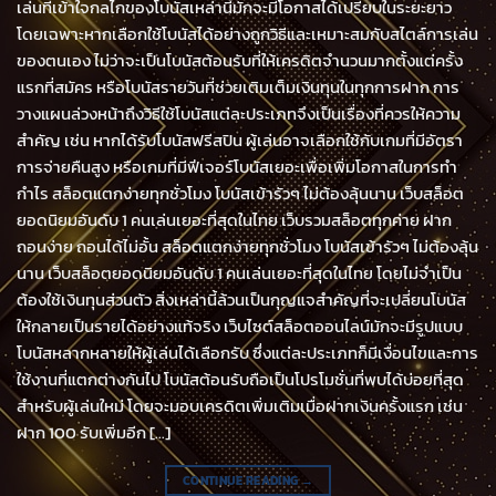
เล่นที่เข้าใจกลไกของโบนัสเหล่านี้มักจะมีโอกาสได้เปรียบในระยะยาว
โดยเฉพาะหากเลือกใช้โบนัสได้อย่างถูกวิธีและเหมาะสมกับสไตล์การเล่น
ของตนเอง ไม่ว่าจะเป็นโบนัสต้อนรับที่ให้เครดิตจำนวนมากตั้งแต่ครั้ง
แรกที่สมัคร หรือโบนัสรายวันที่ช่วยเติมเต็มเงินทุนในทุกการฝาก การ
วางแผนล่วงหน้าถึงวิธีใช้โบนัสแต่ละประเภทจึงเป็นเรื่องที่ควรให้ความ
สำคัญ เช่น หากได้รับโบนัสฟรีสปิน ผู้เล่นอาจเลือกใช้กับเกมที่มีอัตรา
การจ่ายคืนสูง หรือเกมที่มีฟีเจอร์โบนัสเยอะเพื่อเพิ่มโอกาสในการทำ
กำไร สล็อตแตกง่ายทุกชั่วโมง โบนัสเข้ารัวๆ ไม่ต้องลุ้นนาน เว็บสล็อต
ยอดนิยมอันดับ 1 คนเล่นเยอะที่สุดในไทย เว็บรวมสล็อตทุกค่าย ฝาก
ถอนง่าย ถอนได้ไม่อั้น สล็อตแตกง่ายทุกชั่วโมง โบนัสเข้ารัวๆ ไม่ต้องลุ้น
นาน เว็บสล็อตยอดนิยมอันดับ 1 คนเล่นเยอะที่สุดในไทย โดยไม่จำเป็น
ต้องใช้เงินทุนส่วนตัว สิ่งเหล่านี้ล้วนเป็นกุญแจสำคัญที่จะเปลี่ยนโบนัส
ให้กลายเป็นรายได้อย่างแท้จริง เว็บไซต์สล็อตออนไลน์มักจะมีรูปแบบ
โบนัสหลากหลายให้ผู้เล่นได้เลือกรับ ซึ่งแต่ละประเภทก็มีเงื่อนไขและการ
ใช้งานที่แตกต่างกันไป โบนัสต้อนรับถือเป็นโปรโมชั่นที่พบได้บ่อยที่สุด
สำหรับผู้เล่นใหม่ โดยจะมอบเครดิตเพิ่มเติมเมื่อฝากเงินครั้งแรก เช่น
ฝาก 100 รับเพิ่มอีก […]
CONTINUE READING
→