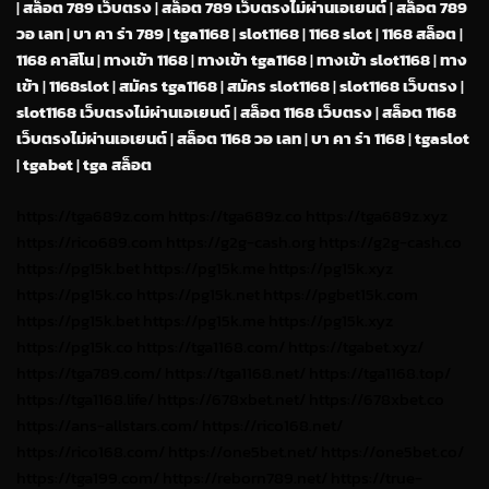
|
สล็อต 789 เว็บตรง
|
สล็อต 789 เว็บตรงไม่ผ่านเอเยนต์
|
สล็อต 789
วอ เลท
|
บา คา ร่า 789
|
tga1168
|
slot1168
|
1168 slot
|
1168 สล็อต
|
1168 คาสิโน
|
ทางเข้า 1168
|
ทางเข้า tga1168
|
ทางเข้า slot1168
|
ทาง
เข้า
|
1168slot
|
สมัคร tga1168
|
สมัคร slot1168
|
slot1168 เว็บตรง
|
slot1168 เว็บตรงไม่ผ่านเอเยนต์
|
สล็อต 1168 เว็บตรง
|
สล็อต 1168
เว็บตรงไม่ผ่านเอเยนต์
|
สล็อต 1168 วอ เลท
|
บา คา ร่า 1168
|
tgaslot
|
tgabet
|
tga สล็อต
https://tga689z.com
https://tga689z.co
https://tga689z.xyz
https://rico689.com
https://g2g-cash.org
https://g2g-cash.co
https://pg15k.bet
https://pg15k.me
https://pg15k.xyz
https://pg15k.co
https://pg15k.net
https://pgbet15k.com
https://pg15k.bet
https://pg15k.me
https://pg15k.xyz
https://pg15k.co
https://tga1168.com/
https://tgabet.xyz/
https://tga789.com/
https://tga1168.net/
https://tga1168.top/
https://tga1168.life/
https://678xbet.net/
https://678xbet.co
https://ans-allstars.com/
https://rico168.net/
https://rico168.com/
https://one5bet.net/
https://one5bet.co/
https://tga199.com/
https://reborn789.net/
https://true-