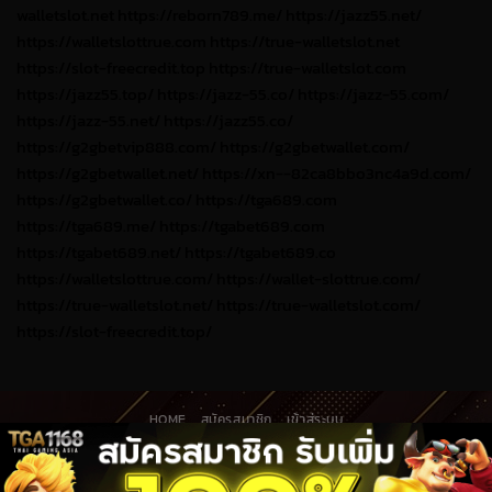
walletslot.net
https://reborn789.me/
https://jazz55.net/
https://walletslottrue.com
https://true-walletslot.net
https://slot-freecredit.top
https://true-walletslot.com
https://jazz55.top/
https://jazz-55.co/
https://jazz-55.com/
https://jazz-55.net/
https://jazz55.co/
https://g2gbetvip888.com/
https://g2gbetwallet.com/
https://g2gbetwallet.net/
https://xn--82ca8bbo3nc4a9d.com/
https://g2gbetwallet.co/
https://tga689.com
https://tga689.me/
https://tgabet689.com
https://tgabet689.net/
https://tgabet689.co
https://walletslottrue.com/
https://wallet-slottrue.com/
https://true-walletslot.net/
https://true-walletslot.com/
https://slot-freecredit.top/
HOME
สมัครสมาชิก
เข้าสู่ระบบ
Copyright 2026 ©
TGA789