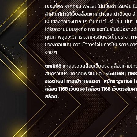
เยอะที่สุด ฝากถอน Wallet ไม่มีขั้นต่ำ เดิมพัน 
สำคัญที่ทำให้เว็บสล็อตแตกต่างและน่าดึงดูด สำห
เงินของตัวเองมากนัก เว็บที่มี “โปรโมชั่นแน่
ได้รับความนิยมสูงคือ การ แจกโปรโมชั่นอย่างต่
คุณภาพสูงจะมีการแจกเครดิตฟรีเป็นประจำ
ทา
ขวัญตอบแทนความไว้วางใจในการใช้บริการ การแจ
ง่าย ๆ
tga1168
แหล่งรวมสล็อตเว็บตรง สล็อตค่ายใหญ่ 
สมัครวันนี้รับเครดิตฟรีแน่นอน
slot1168
|
1168
slot1168
|
ทางเข้า 1168slot
|
สมัคร tga1168
|
สล็อต 1168 เว็บตรง
|
สล็อต 1168 เว็บตรงไม่ผ่
สล็อต