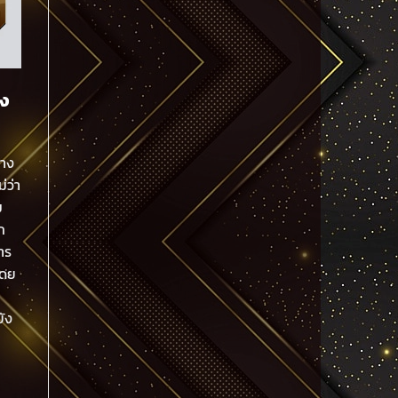
รง
่าง
่ว่า
ม
ก
าร
โดย
ยัง