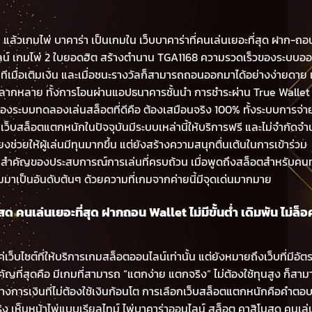
งๆ แล้วเกมไพ่ บาคาร่า เป็นเกมใน เว็บบาคาร่าที่คนเล่นเยอะที่สุด ฝาก-ถอ
นไลน์ เกมไพ่ 2 ใบยอดฮิต สร้างตำนาน TGA1168 ความรวดเร็วของระบบออ
ทีเมื่อเติมเงิน และเมื่อชนะรางวัลก็สามารถถอนออกมาได้อย่างง่ายดาย เ
นหลากหลาย ทั้งการโอนผ่านแอปธนาคารชั้นนำ การชำระผ่าน True Wallet
ีของระบบทดลองเล่นสล็อตที่ดีคือ ต้องเสมือนจริง 100% ทั้งระบบการจ่า
ว็บสล็อตแตกหนักในปัจจุบันมีระบบเหล่านี้ให้บริการฟรี และไม่จำกัดจ
ยงช่วยให้ผู้เล่นมีทุนมากขึ้น แต่ยังสร้างความสนุกตื่นเต้นในการเข้าร่วม
ะกอบสำคัญของประสบการณ์การเล่นที่ครบถ้วน เมื่อพูดถึงสล็อตสำหรับคน
มมาเป็นอันดับต้นๆ ด้วยความที่เกมจากค่ายนี้มีจุดเด่นมากมาย
นสด คนเล่นเยอะที่สุด ฝากถอน
Wallet ไม่มีขั้นต่ำ เดิมพัน ไม่ล็อ
เว็บไซต์ที่ให้บริการเกมสล็อตออนไลน์เท่านั้น แต่ยังหมายถึงเว็บที่มีอัต
คัญที่สุดคือ มีเกมที่สามารถ “แตกง่าย แตกจริง” ไม่ต้องใช้ทุนสูง ก็สา
การเงินที่ไม่ต้องใช้เงินก้อนโต การเลือกเว็บสล็อตแตกหนักคือคำตอบท
จริง เห็นหน้าไพ่แบบเรียลไทม์ ไพ่บาคาร่าออนไลน์ สล็อต คาสิโนสด คนเล่