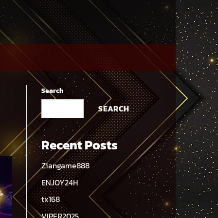
Search
SEARCH
Recent Posts
Ziangame888
ENJOY24H
tx168
VIPER2025