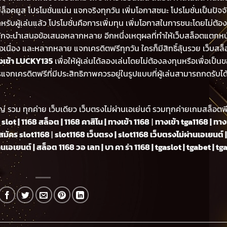
ไม่ล็อคยูส โปรโมชั่นแน่น แจกจริงทุกวัน เพิ่มโอกาสชนะ โปรโมชั่นเป็นปัจจ
รับผู้เล่นแล้ว โปรโมชั่นคือการเพิ่มทุน เพิ่มโอกาสในการชนะโดยไม่ต้อง
น” มักจะนำเสนอข้อเสนอหลากหลาย อีกหนึ่งเหตุผลที่ทำให้เว็บสล็อตแตกห
อเนื่อง และหลากหลาย แจกเครดิตฟรีทุกวัน ใครก็มีสิทธิ์ลุ้นรวย เว็บสล
งเข้า
LUCKY
135
เพื่อให้ผู้เล่นได้ลองเล่นโดยไม่ต้องลงทุนหรือเพื่อเป็น
กเครดิตฟรีที่มีประสิทธิภาพควรอยู่ในรูปแบบที่ผู้เล่นสามารถกดรับได
รวม ทุกค่าย เว็บเดียว เว็บตรงไม่ผ่านเอเย่นต์ รวมทุกค่ายเกมสล็อตพี
 slot
|
1168 สล็อต
|
1168 คาสิโน
|
ทางเข้า 1168
|
ทางเข้า tga1168
|
ทาง
สมัคร slot1168
|
slot1168 เว็บตรง
|
slot1168 เว็บตรงไม่ผ่านเอเยนต์
|
านเอเยนต์
|
สล็อต 1168 วอ เลท
|
บา คา ร่า 1168
|
tgaslot
|
tgabet
|
tg