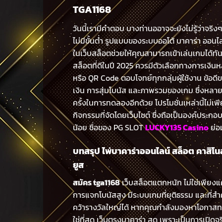
TGA1168
วันนี้เรามีคำตอบ บางท่านออาจจะยังไม่รู้ว่าจริ
ไม่มีขั้นต่ำ รูปแบบของระบบออโต้ บาคาร่า ออ
ในเว็บสล็อตช่วยให้คุณสามารถเข้าเล่นเกมได้ทัน
สล็อตที่ดีในปี 2025 ควรมีตัวเลือกทางการเงิ
หรือ QR Code ตอบโจทย์ทุกกลุ่มผู้ใช้งาน ข้อด
เงิน การสุ่มโบนัส และภาพรวมของเกม ซึ่งหลายเ
ครั้งในการทดลองอีกด้วย โปรโมชั่นเหล่านี้ไม่เพี
กิจกรรมที่จัดโดยเว็บไซต์ ซึ่งถือเป็นองค์ปร
น้อย ชื่อของ PG SLOT
LUCKY135 Casino
ย่อ
บทสรุป ไพ่บาคาร่าออนไลน์ สล็อต คาสิโ
ยูส
สมัคร
tga1168
เว็บสล็อตแตกหนัก ไม่ใช่เพียงแค่
การแจกโบนัสสูง มีระบบเกมที่ยุติธรรม และที่สำ
คว้ารางวัลใหญ่ได้ หากคุณกำลังมองหาโอกาสทาง
ใช่ที่สุด เว็บตรงบาคาร่า สด เพราะเป็นการเปิด