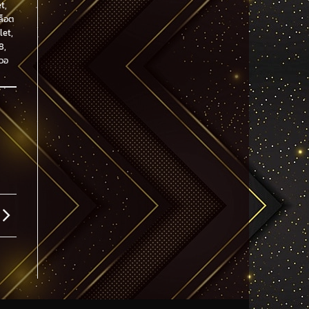
et
,
ล็อต
let
,
8
,
 วอ