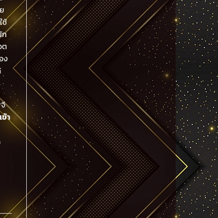
ัย
ใช้
นัก
็อต
ของ
้
จี
เข้า
a