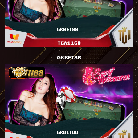
GKBET88