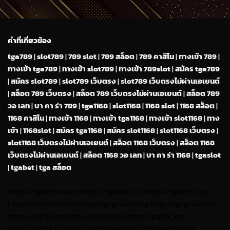
คำที่เกี่ยวข้อง
tga789
|
slot789
|
789 slot
|
789 สล็อต
|
789 คาสิโน
|
ทางเข้า 789
|
ทางเข้า tga789
|
ทางเข้า slot789
|
ทางเข้า 789slot
|
สมัคร tga789
|
สมัคร slot789
|
slot789 เว็บตรง
|
slot789 เว็บตรงไม่ผ่านเอเยนต์
|
สล็อต 789 เว็บตรง
|
สล็อต 789 เว็บตรงไม่ผ่านเอเยนต์
|
สล็อต 789
วอ เลท
|
บา คา ร่า 789
|
tga1168
|
slot1168
|
1168 slot
|
1168 สล็อต
|
1168 คาสิโน
|
ทางเข้า 1168
|
ทางเข้า tga1168
|
ทางเข้า slot1168
|
ทาง
เข้า
|
1168slot
|
สมัคร tga1168
|
สมัคร slot1168
|
slot1168 เว็บตรง
|
slot1168 เว็บตรงไม่ผ่านเอเยนต์
|
สล็อต 1168 เว็บตรง
|
สล็อต 1168
เว็บตรงไม่ผ่านเอเยนต์
|
สล็อต 1168 วอ เลท
|
บา คา ร่า 1168
|
tgaslot
|
tgabet
|
tga สล็อต
https://tga689z.com
https://tga689z.co
https://tga689z.xyz
https://rico689.com
https://g2g-cash.org
https://g2g-cash.co
https://pg15k.bet
https://pg15k.me
https://pg15k.xyz
https://pg15k.co
https://pg15k.net
https://pgbet15k.com