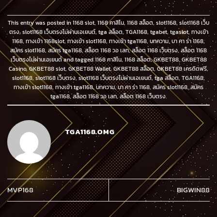
This entry was posted in
1168 slot
,
1168 คาสิโน
,
1168 สล็อต
,
slot1168
,
slot1168 เว็บ
ตรง
,
slot1168 เว็บตรงไม่ผ่านเอเยนต์
,
tga สล็อต
,
TGA1168
,
tgabet
,
tgaslot
,
ทางเข้า
1168
,
ทางเข้า 1168slot
,
ทางเข้า slot1168
,
ทางเข้า tga1168
,
บทความ
,
บา คา ร่า 1168
,
สมัคร slot1168
,
สมัคร tga1168
,
สล็อต 1168 วอ เลท
,
สล็อต 1168 เว็บตรง
,
สล็อต 1168
เว็บตรงไม่ผ่านเอเยนต์
and tagged
1168 คาสิโน
,
1168 สล็อต
,
GKBET88
,
GKBET88
Casino
,
GKBET88 slot
,
GKBET88 Wallet
,
GKBET88 สล็อต
,
GKBET88 เครดิตฟรี
,
slot1168
,
slot1168 เว็บตรง
,
slot1168 เว็บตรงไม่ผ่านเอเยนต์
,
tga สล็อต
,
TGA1168
,
ทางเข้า slot1168
,
ทางเข้า tga1168
,
บทความ
,
บา คา ร่า 1168
,
สมัคร slot1168
,
สมัคร
tga1168
,
สล็อต 1168 วอ เลท
,
สล็อต 1168 เว็บตรง
.
TGA1168.OMG
MVP168
BIGWIN88