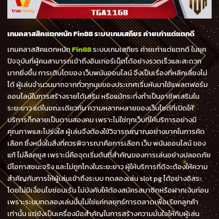
เกมคลาสสิคแตกหนัก Fin88
ระบบเกมเสถียร
ค่ายเก่าแต่แตกดี
เกมคลาสสิคแตกหนัก
Fin88
ระบบเกมเสถียร ค่ายเก่าแต่แตกดี ในยุค
ปัจจุบันที่ผู้คนสามารถเข้าถึงอินเทอร์เน็ตได้อย่างรวดเร็วและสะดวก
มากยิ่งขึ้น การเติบโตของ เว็บพนันออนไลน์ จึงเป็นเรื่องที่หลีกเลี่ยงไม่
ได้ ผู้เล่นจำนวนมากจากทั่วทุกมุมของประเทศเริ่มหันมาใช้แพลตฟอร์ม
ออนไลน์ในการสร้างรายได้เสริม หรือแม้กระทั่งทำเป็นอาชีพเสริมใน
ระยะยาว แต่ในขณะเดียวกัน ความหลากหลายของเว็บไซต์ที่เปิดให้
บริการก็กลายเป็นดาบสองคม เพราะไม่ใช่ทุกเว็บที่ให้บริการอย่างมี
คุณภาพและโปร่งใส ผู้เล่นจึงต้องใช้วิจารณญาณอย่างมากในการคัด
เลือก ซึ่งหนึ่งในสิ่งที่ควรพิจารณาคือการเลือก เว็บ พนันออนไลน์ ของ
แท้ ไม่ล็อคยูส เพราะนี่คือจุดเริ่มต้นที่สำคัญของการเล่นอย่างปลอดภัย
มีโอกาสชนะจริง และไม่ถูกโกงในระยะยาว ผู้ให้บริการที่ดีจะต้องให้ความ
สำคัญกับการให้ผู้เล่นเข้าถึงระบบ ทดลองเล่น slot pg ได้อย่างอิสระ
โดยไม่มีเงื่อนไขซ่อนเร้น ไม่บังคับให้ต้องสมัครสมาชิกหรือฝากเงินก่อน
เพราะระบบทดลองเล่นนั้นไม่ใช่แค่กลยุทธ์การตลาดเพื่อเรียกลูกค้า
เท่านั้น แต่ยังเป็นเครื่องมือสำคัญในการสร้างความมั่นใจให้กับผู้เล่น