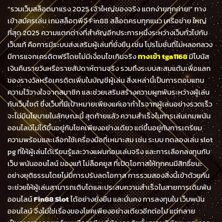
“รวมเว็บสล็อตมาแรง 2025 เจ้าใหญ่ของจริง แตกง่ายทุกค่าย!” ทาง
เข้าสมัครเล่น เกมสล็อตพีจี Fin88 สล็อตครบทุกแนว เครือข่าย ใหญ่
ที่สุด 2025 ความแตกต่างที่สำคัญอีกประการหนึ่งระหว่างเว็บทั่วไปกับ
เว็บแท้ คือการมีระบบส่งเสริมผู้เล่นที่ยั่งยืน เช่น โปรโมชั่นที่ไม่หลอกลวง
มีการแจกเครดิตฟรีโดยไม่มีเงื่อนไขเกินจริง
ทางเข้า
tga1168
มีโบนัส
เงินคืนรายวันหรือรายสัปดาห์ตามจริง รวมถึงระบบสะสมแต้มเพื่อแลก
ของรางวัลหรือเครดิตเพิ่มในบัญชีผู้เล่น สิ่งเหล่านี้เป็นการตอบแทน
ความไว้วางใจจากสมาชิก และช่วยเสริมสร้างความผูกพันระหว่างผู้เล่น
กับเว็บไซต์ ซึ่งเว็บที่มีเป้าหมายเพียงแค่เอากำไรจากผู้เล่นอย่างรวดเร็ว
จะไม่มีนโยบายในลักษณะนี้ สุดท้ายแล้ว ความสำเร็จในการเล่นเกมพนัน
ออนไลน์ไม่ได้ขึ้นอยู่กับโชคเพียงอย่างเดียว แต่ขึ้นอยู่กับการเตรียม
ความพร้อมและเลือกใช้เครื่องมือที่เหมาะสม เช่น ระบบ ทดลองเล่น slot
pg ที่ให้ผู้เล่นได้เรียนรู้และวางแผนก่อนเล่นจริง และการเลือกลงทุนกับ
เว็บ พนันออนไลน์ ของแท้ ไม่ล็อคยูส ที่เปิดโอกาสให้ทุกคนมีสิทธิ์ชนะ
อย่างยุติธรรมโดยไม่มีการปรับลดโอกาส การรวมสองสิ่งนี้เข้าด้วยกัน
จะช่วยให้ผู้เล่นสามารถเติบโตและประสบความสำเร็จในสายการเดิมพัน
ออนไลน์
Fin
88
Slot
ได้อย่างยั่งยืน และมั่นคง การลงทุนใน เว็บพนัน
ออนไลน์ จึงไม่ใช่เรื่องของโชคเพียงอย่างเดียวอีกต่อไป แต่กลาย