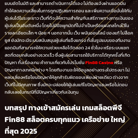
แบบอัตโนมัติ และสามารถดำเนินการได้เอง ไม่ต้องแจ้งผ่านแอดมิน
ทำให้ลดความเสี่ยงในการถูกปฏิเสธการถอน และเพิ่มความเชื่อมั่นให้กับ
ผู้เล่นได้ในระยะยาว เว็บที่ดีจะให้ความสำคัญกับเสรีภาพทางการเงินของ
ผู้เล่นเป็นอันดับหนึ่ง โดยไม่มีข้อผูกมัดที่ไม่จำเป็นหรือแฝงกลโกงไว้ใน
รายละเอียดเล็ก ๆ น้อย ๆ นอกจากนั้น เว็บ พนันออนไลน์ ของแท้ ไม่ล็อค
ยูส ยังมักจะมีระบบสนับสนุนผู้เล่นที่แข็งแกร่ง ทั้งในรูปแบบของทีมงาน
แอดมินที่สามารถให้ความช่วยเหลือได้ตลอด 24 ชั่วโมง หรือระบบแชท
สดที่ตอบกลับอย่างรวดเร็ว ซึ่งผู้เล่นสามารถใช้บริการได้ทุกครั้งที่เกิด
ปัญหา ทั้งเรื่องเกม คำถามเกี่ยวกับโปรโมชั่น
Fin
88
Casino
หรือ
ปัญหาทางเทคนิคต่าง ๆ โดยทีมงานจะให้ข้อมูลอย่างตรงไปตรงมา ไม่
หลบเลี่ยงหรือโยนปัญหาให้ลูกค้ารับผิดชอบเพียงฝ่ายเดียว ต่างจาก
เว็บที่ไม่มีคุณภาพ ซึ่งมักจะปล่อยให้ผู้เล่นแก้ไขปัญหาเองหรือไม่ตอบ
กลับเลยในกรณีที่มีปัญหาเกี่ยวกับเงินทุน
บทสรุป ทางเข้าสมัครเล่น เกมสล็อตพีจี
Fin88
สล็อตครบทุกแนว
เครือข่าย ใหญ่
ที่สุด
2025