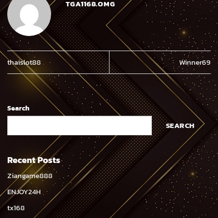
TGA1168.OMG
thaislot88
Winner69
Search
SEARCH
Recent Posts
Ziangame888
ENJOY24H
tx168