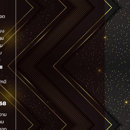
็อต
ียง
ผน
ยม
บ
ย
68
ักมี
168
ความ
เกม
นจุด