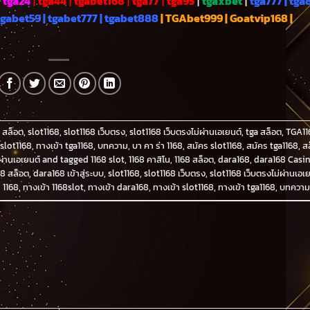
|
tga24
|
tga44
|
tgabet168
|
tga77
|
tga95
|
tgaxbet
|
tga777
|
tga
tgabet59
|
tgabet777
|
tgabet888
|
TGAbet999
|
Goatvip168
|
8 สล็อต
,
slot1168
,
slot1168 เว็บตรง
,
slot1168 เว็บตรงไม่ผ่านเอเยนต์
,
tga สล็อต
,
TGA11
 slot1168
,
ทางเข้า tga1168
,
บทความ
,
บา คา ร่า 1168
,
สมัคร slot1168
,
สมัคร tga1168
,
ส
ผ่านเอเยนต์
and tagged
1168 slot
,
1168 คาสิโน
,
1168 สล็อต
,
dara168
,
dara168 Casi
8 สล็อต
,
dara168 เข้าสู่ระบบ
,
slot1168
,
slot1168 เว็บตรง
,
slot1168 เว็บตรงไม่ผ่านเอเ
า 1168
,
ทางเข้า 1168slot
,
ทางเข้า dara168
,
ทางเข้า slot1168
,
ทางเข้า tga1168
,
บทควา