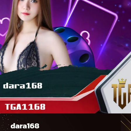
dara
168