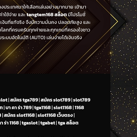
่างประเทศมาให้เลือกเล่นอย่างมากมาย เข้ามา
่าใช้จ่าย และ
tangtem168
สล็อต
มีโปรโมชั่
งินที่แท้จริง จึงมีความมั่นคง ปลอดภัยสูง และ
ับโลกที่ครบครันทุกค่ายและทุกเกมที่ครองใจชาว
บบอัตโนมัติ (AUTO) เล่นง่ายได้เงินจริง
slot
|
สมัคร tga789
|
สมัคร slot789
|
slot789
ลท
|
บา คา ร่า 789
|
tga1168
|
slot1168
|
1168
8
|
สมัคร slot1168
|
slot1168 เว็บตรง
|
า ร่า 1168
|
tgaslot
|
tgabet
|
tga สล็อต