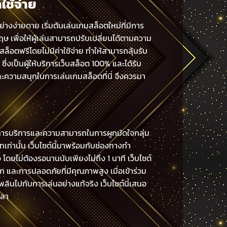
ช้จ่าย
่างง่ายดาย เริ่มต้นเล่นเกมสล็อตใหม่ที่มีการ
ฤษ เพื่อให้ผู้เล่นสามารถปรับเปลี่ยนได้ตามความ
ล็อตฟรีโดยไม่มีค่าใช้จ่าย ทำให้สามารถลุ้นรับ
ซึ่งเป็นผู้ให้บริการเว็บสล็อต 100% และได้รับ
ะความสนุกในการเล่นเกมสล็อตที่นี่ จึงควรมา
นการบริการและความสามารถในการผูกมัดใจกลุ่ม
ทเท่านั้น เว็บไซต์นี้มาพร้อมกับช่องทางทำ
โดยไม่ต้องรอนานนับเพียงไม่ถึง 1 นาที เว็บไซต์
และการปลอดภัยที่มีคุณภาพสูง เมื่อเข้าร่วม
ดเพลินไปกับการเล่นอย่างแท้จริง เว็บไซต์นี้เสนอ
วลา