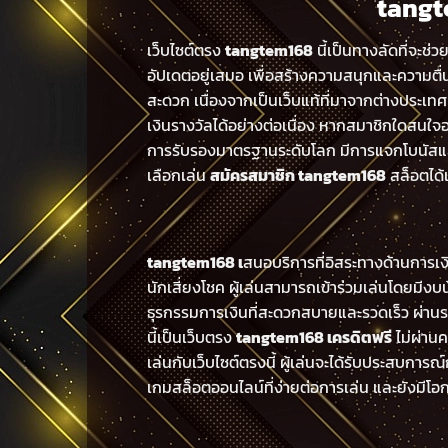
tangt
เว็บไซต์ตรง
tangtem168
นี้เป็นทางลัดที่จะช่
อัปเดตอยู่เสมอ เพื่อสร้างความสนุกและความตื่น
สะดวก เนื่องจากเป็นเว็บแท้ที่มาจากต่างประเทศ 
เงินรางวัลได้อย่างต่อเนื่อง หากสมาชิกใดสนใจอ
การรับรองมาตรฐานระดับโลก มีการแจกโบนัสและเ
เลือกเล่น
สมัครสมาชิก
tangtem168
สล็อตได้
tangtem168
เ
สนอบริการที่อิสระทางด้านการเ
นักเสี่ยงโชค ผู้เล่นสามารถเข้าร่วมเล่นโดยมีงบน
ธุรกรรมการเงินที่สะดวกสบายและรวดเร็ว ผ่านระบบ
นี้เป็นเว็บตรง
tangtem168
เครดิตฟรี
ไม่ผ่าน
เล่นกับเว็บไซต์ตรงนี้ ผู้เล่นจะได้รับประสบการณ
เกมสล็อตออนไลน์ที่ง่ายต่อการเล่น และยังมีโอกา