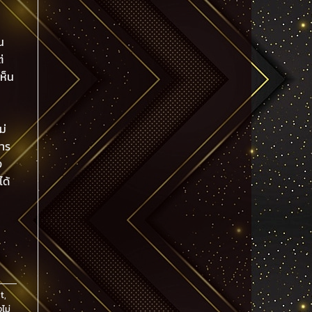
น
่
ห็น
ม่
การ
ง
ได้
ot
,
ไม่