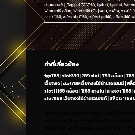
ผ่านเอเยนต์
|
Tagged
TGA1168
,
tgabet
,
tgaslot
,
Winne
Winner69 สล็อต
,
Winner69 เข้าสู่ระบบ
,
คาสิโน
,
ทางเข้า 
คา ร่า 1168
,
สมัคร slot1168
,
สมัคร tga1168
,
สล็อต 1168 ว
คำที่เกี่ยวข้อง
tga789
|
slot789
|
789 slot
|
789 สล็อต
|
789 
เว็บตรง
|
slot789 เว็บตรงไม่ผ่านเอเยนต์
|
สล็
slot
|
1168 สล็อต
|
1168 คาสิโน
|
ทางเข้า 1168
|
slot1168 เว็บตรงไม่ผ่านเอเยนต์
|
สล็อต 1168 
https://tga689z.com
https://tga689z.co
ht
https://pg15k.me
https://pg15k.xyz
https:/
https://pg15k.co
https://tga1168.com/
http