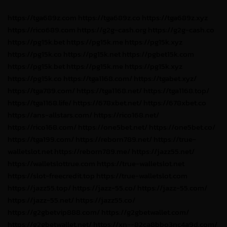
https://tga689z.com
https://tga689z.co
https://tga689z.xyz
https://rico689.com
https://g2g-cash.org
https://g2g-cash.co
https://pg15k.bet
https://pg15k.me
https://pg15k.xyz
https://pg15k.co
https://pg15k.net
https://pgbet15k.com
https://pg15k.bet
https://pg15k.me
https://pg15k.xyz
https://pg15k.co
https://tga1168.com/
https://tgabet.xyz/
https://tga789.com/
https://tga1168.net/
https://tga1168.top/
https://tga1168.life/
https://678xbet.net/
https://678xbet.co
https://ans-allstars.com/
https://rico168.net/
https://rico168.com/
https://one5bet.net/
https://one5bet.co/
https://tga199.com/
https://reborn789.net/
https://true-
walletslot.net
https://reborn789.me/
https://jazz55.net/
https://walletslottrue.com
https://true-walletslot.net
https://slot-freecredit.top
https://true-walletslot.com
https://jazz55.top/
https://jazz-55.co/
https://jazz-55.com/
https://jazz-55.net/
https://jazz55.co/
https://g2gbetvip888.com/
https://g2gbetwallet.com/
https://g2gbetwallet.net/
https://xn--82ca8bbo3nc4a9d.com/