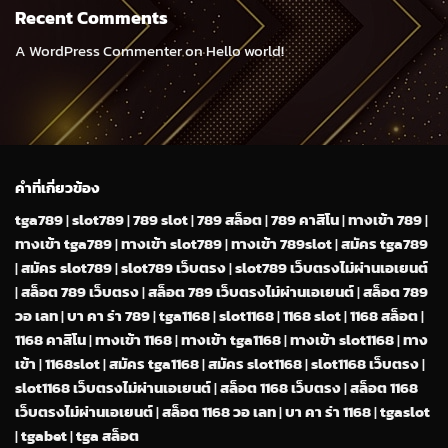
Recent Comments
A WordPress Commenter
on
Hello world!
คำที่เกี่ยวข้อง
tga789
|
slot789
|
789 slot
|
789 สล็อต
|
789 คาสิโน
|
ทางเข้า 789
|
ทางเข้า tga789
|
ทางเข้า slot789
|
ทางเข้า 789slot
|
สมัคร tga789
|
สมัคร slot789
|
slot789 เว็บตรง
|
slot789 เว็บตรงไม่ผ่านเอเยนต์
|
สล็อต 789 เว็บตรง
|
สล็อต 789 เว็บตรงไม่ผ่านเอเยนต์
|
สล็อต 789
วอ เลท
|
บา คา ร่า 789
|
tga1168
|
slot1168
|
1168 slot
|
1168 สล็อต
|
1168 คาสิโน
|
ทางเข้า 1168
|
ทางเข้า tga1168
|
ทางเข้า slot1168
|
ทาง
เข้า
|
1168slot
|
สมัคร tga1168
|
สมัคร slot1168
|
slot1168 เว็บตรง
|
slot1168 เว็บตรงไม่ผ่านเอเยนต์
|
สล็อต 1168 เว็บตรง
|
สล็อต 1168
เว็บตรงไม่ผ่านเอเยนต์
|
สล็อต 1168 วอ เลท
|
บา คา ร่า 1168
|
tgaslot
|
tgabet
|
tga สล็อต