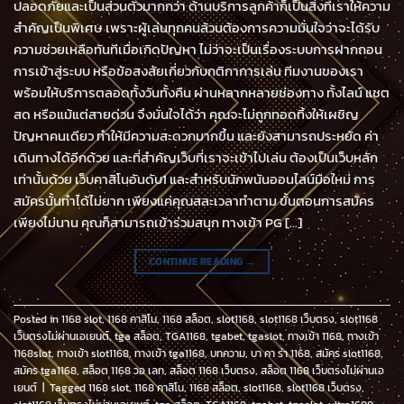
ปลอดภัยและเป็นส่วนตัวมากกว่า ด้านบริการลูกค้าก็เป็นสิ่งที่เราให้ความ
สำคัญเป็นพิเศษ เพราะผู้เล่นทุกคนล้วนต้องการความมั่นใจว่าจะได้รับ
ความช่วยเหลือทันทีเมื่อเกิดปัญหา ไม่ว่าจะเป็นเรื่องระบบการฝากถอน
การเข้าสู่ระบบ หรือข้อสงสัยเกี่ยวกับกติกาการเล่น ทีมงานของเรา
พร้อมให้บริการตลอดทั้งวันทั้งคืน ผ่านหลากหลายช่องทาง ทั้งไลน์ แชต
สด หรือแม้แต่สายด่วน จึงมั่นใจได้ว่า คุณจะไม่ถูกทอดทิ้งให้เผชิญ
ปัญหาคนเดียว ทำให้มีความสะดวกมากขึ้น และยังสามารถประหยัด ค่า
เดินทางได้อีกด้วย และที่สำคัญเว็บที่เราจะเข้าไปเล่น ต้องเป็นเว็บหลัก
เท่านั้นด้วย เว็บคาสิโนอันดับ1 และสำหรับนักพนันออนไลน์มือใหม่ การ
สมัครนั้นทำได้ไม่ยาก เพียงแค่คุณสละเวลาทำตาม ขั้นตอนการสมัคร
เพียงไม่นาน คุณก็สามารถเข้าร่วมสนุก ทางเข้า PG […]
CONTINUE READING
→
Posted in
1168 slot
,
1168 คาสิโน
,
1168 สล็อต
,
slot1168
,
slot1168 เว็บตรง
,
slot1168
เว็บตรงไม่ผ่านเอเยนต์
,
tga สล็อต
,
TGA1168
,
tgabet
,
tgaslot
,
ทางเข้า 1168
,
ทางเข้า
1168slot
,
ทางเข้า slot1168
,
ทางเข้า tga1168
,
บทความ
,
บา คา ร่า 1168
,
สมัคร slot1168
,
สมัคร tga1168
,
สล็อต 1168 วอ เลท
,
สล็อต 1168 เว็บตรง
,
สล็อต 1168 เว็บตรงไม่ผ่านเอ
เยนต์
|
Tagged
1168 slot
,
1168 คาสิโน
,
1168 สล็อต
,
slot1168
,
slot1168 เว็บตรง
,