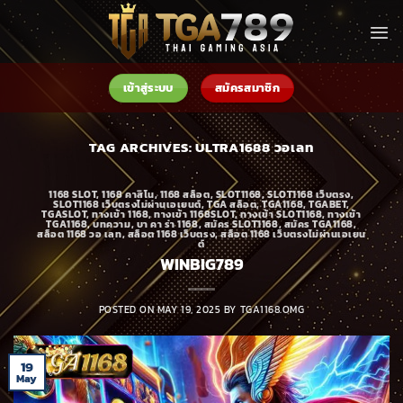
Skip
to
content
เข้าสู่ระบบ
สมัครสมาชิก
TAG ARCHIVES:
ULTRA1688 วอเลท
1168 SLOT
,
1168 คาสิโน
,
1168 สล็อต
,
SLOT1168
,
SLOT1168 เว็บตรง
,
SLOT1168 เว็บตรงไม่ผ่านเอเยนต์
,
TGA สล็อต
,
TGA1168
,
TGABET
,
TGASLOT
,
ทางเข้า 1168
,
ทางเข้า 1168SLOT
,
ทางเข้า SLOT1168
,
ทางเข้า
TGA1168
,
บทความ
,
บา คา ร่า 1168
,
สมัคร SLOT1168
,
สมัคร TGA1168
,
สล็อต 1168 วอ เลท
,
สล็อต 1168 เว็บตรง
,
สล็อต 1168 เว็บตรงไม่ผ่านเอเยน
ต์
WINBIG789
POSTED ON
MAY 19, 2025
BY
TGA1168.OMG
19
May