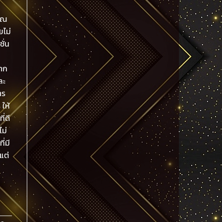
คุณ
ยไม่
ั่น
จาก
ละ
าร
ให้
ี่ดี
ม่
ี่มี
แต่