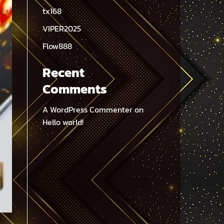
tx168
VIPER2025
Flow888
Recent
Comments
A WordPress Commenter
on
Hello world!