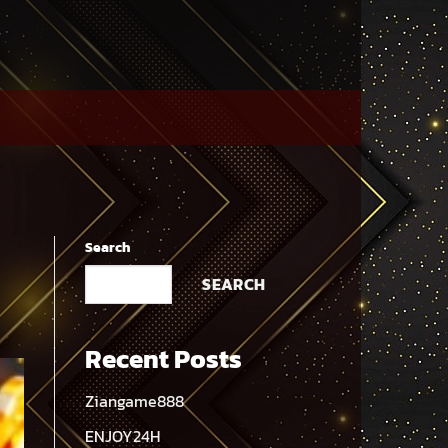
Search
SEARCH
Recent Posts
Ziangame888
ENJOY24H