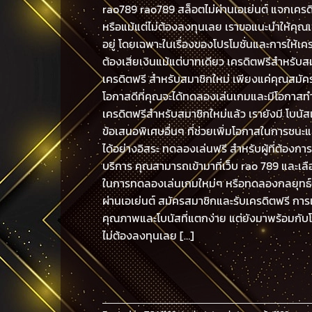
rao789 rao789 สล็อตไม่ผ่านเอเย่นต์ แจกเครดิ
หรือแม้แต่ไม่ต้องลงทุนเลย เราขอแนะนำให้คุณเข
อยู่ โดยเฉพาะในเรื่องของโปรโมชั่นและการให้เค
ต้องเสียเงินแม้แต่บาทเดียว เครดิตฟรีสำหรับสมา
เครดิตฟรี สำหรับสมาชิกใหม่ เพียงแค่คุณสมัครส
โอกาสดีที่คุณจะได้ทดลองเล่นเกมและมีโอกาสทำ
เครดิตฟรีสำหรับสมาชิกใหม่แล้ว เรายังมี โบนัสเ
ข้อเสนอพิเศษอื่นๆ ที่ช่วยเพิ่มโอกาสในการช
ได้อย่างอิสระ ทดลองเล่นฟรี สำหรับผู้ที่ต้องกา
บริการ คุณสามารถเข้ามาที่เว็บ rao 789 และเลือกไ
ในการทดลองเล่นเกมใหม่ๆ หรือทดลองกลยุทธ์ต่าง
ผ่านเอเย่นต์ สมัครสมาชิกและรับเครดิตฟรี การเล
คุณภาพและโบนัสที่แตกง่าย แต่ยังมาพร้อมกับโป
ไม่ต้องลงทุนเลย […]