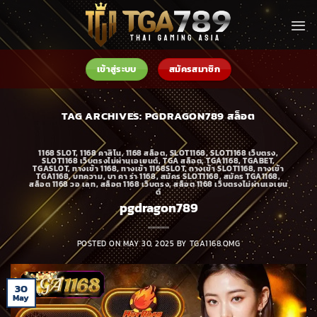
Skip
to
content
เข้าสู่ระบบ
สมัครสมาชิก
TAG ARCHIVES:
PGDRAGON789 สล็อต
1168 SLOT
,
1168 คาสิโน
,
1168 สล็อต
,
SLOT1168
,
SLOT1168 เว็บตรง
,
SLOT1168 เว็บตรงไม่ผ่านเอเยนต์
,
TGA สล็อต
,
TGA1168
,
TGABET
,
TGASLOT
,
ทางเข้า 1168
,
ทางเข้า 1168SLOT
,
ทางเข้า SLOT1168
,
ทางเข้า
TGA1168
,
บทความ
,
บา คา ร่า 1168
,
สมัคร SLOT1168
,
สมัคร TGA1168
,
สล็อต 1168 วอ เลท
,
สล็อต 1168 เว็บตรง
,
สล็อต 1168 เว็บตรงไม่ผ่านเอเยน
ต์
pgdragon789
POSTED ON
MAY 30, 2025
BY
TGA1168.OMG
30
May