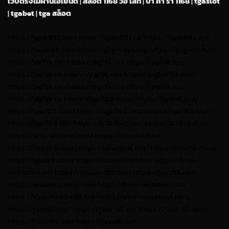
เว็บตรงไม่ผ่านเอเยนต์
|
สล็อต 1168 วอ เลท
|
บา คา ร่า 1168
|
tgaslot
|
tgabet
|
tga สล็อต
https://tga689z.com
https://tga689z.co
https://tga689z.xyz
https://rico689.com
https://g2g-cash.org
https://g2g-cash.co
https://pg15k.bet
https://pg15k.me
https://pg15k.xyz
https://pg15k.co
https://pg15k.net
https://pgbet15k.com
https://pg15k.bet
https://pg15k.me
https://pg15k.xyz
https://pg15k.co
https://tga1168.com/
https://tgabet.xyz/
https://tga789.com/
https://tga1168.net/
https://tga1168.top/
https://tga1168.life/
https://678xbet.net/
https://678xbet.co
https://ans-allstars.com/
https://rico168.net/
https://rico168.com/
https://one5bet.net/
https://one5bet.co/
https://tga199.com/
https://reborn789.net/
https://true-
walletslot.net
https://reborn789.me/
https://jazz55.net/
https://walletslottrue.com
https://true-walletslot.net
https://slot-freecredit.top
https://true-walletslot.com
https://jazz55.top/
https://jazz-55.co/
https://jazz-55.com/
https://jazz-55.net/
https://jazz55.co/