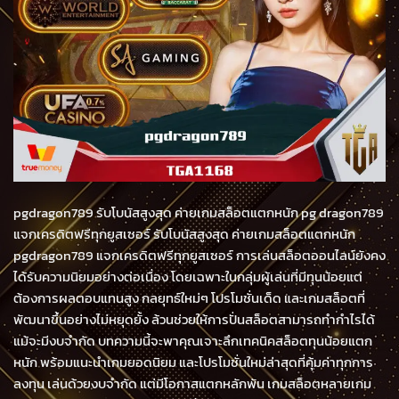
pgdragon789 รับโบนัสสูงสุด ค่ายเกมสล็อตแตกหนัก pg dragon789
แจกเครดิตฟรีทุกยูสเซอร์ รับโบนัสสูงสุด ค่ายเกมสล็อตแตกหนัก
pgdragon789 แจกเครดิตฟรีทุกยูสเซอร์ การเล่นสล็อตออนไลน์ยังคง
ได้รับความนิยมอย่างต่อเนื่อง โดยเฉพาะในกลุ่มผู้เล่นที่มีทุนน้อยแต่
ต้องการผลตอบแทนสูง กลยุทธ์ใหม่ๆ โปรโมชั่นเด็ด และเกมสล็อตที่
พัฒนาขึ้นอย่างไม่หยุดยั้ง ล้วนช่วยให้การปั่นสล็อตสามารถทำกำไรได้
แม้จะมีงบจำกัด บทความนี้จะพาคุณเจาะลึกเทคนิคสล็อตทุนน้อยแตก
หนัก พร้อมแนะนำเกมยอดนิยม และโปรโมชั่นใหม่ล่าสุดที่คุ้มค่าทุกการ
ลงทุน เล่นด้วยงบจำกัด แต่มีโอกาสแตกหลักพัน เกมสล็อตหลายเกม