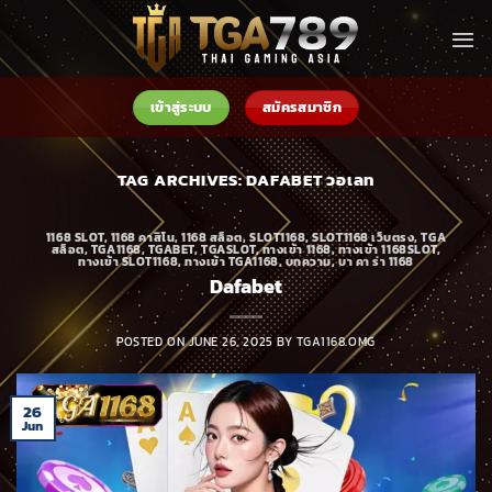
Skip
to
content
เข้าสู่ระบบ
สมัครสมาชิก
TAG ARCHIVES:
DAFABET วอเลท
1168 SLOT
,
1168 คาสิโน
,
1168 สล็อต
,
SLOT1168
,
SLOT1168 เว็บตรง
,
TGA
สล็อต
,
TGA1168
,
TGABET
,
TGASLOT
,
ทางเข้า 1168
,
ทางเข้า 1168SLOT
,
ทางเข้า SLOT1168
,
ทางเข้า TGA1168
,
บทความ
,
บา คา ร่า 1168
Dafabet
POSTED ON
JUNE 26, 2025
BY
TGA1168.OMG
26
Jun