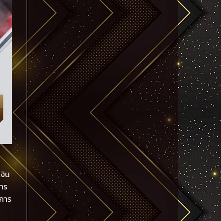
งิน
าร
ะการ