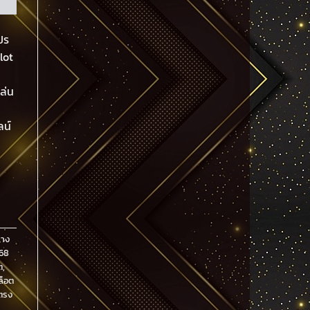
ปร
lot
ล่น
ลน์
าง
168
ต
,
ล็อต
บตรง