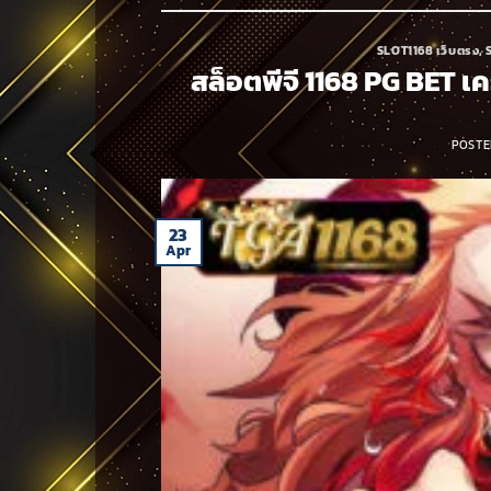
SLOT1168 เว็บตรง
,
สล็อตพีจี 1168 PG BET เค
POST
23
Apr