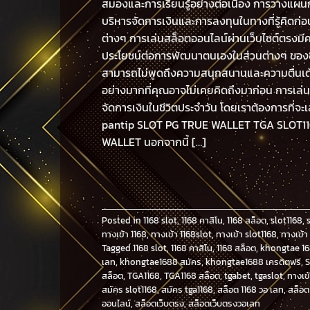
สมองและการเรียนรู้อย่างต่อเนื่อง การวางแผนกา
บริหารจัดการเงินและการลงทุนในทางที่รู้คิดก
ต่างๆ การเล่นสล็อตออนไลน์ผ่านเว็บไซต์ตรงมี
ประโยชน์ต่อการพัฒนาตนเองในส่วนต่างๆ ของชีวิ
สามารถไม่พูดถึงความสนุกสนานและความตื่นเต้น
อย่างมากที่คุณอาจไม่เคยคิดถึงมาก่อน การเล่
จัดการเงินในชีวิตประจำวัน โดยเราต้องการที่จ
pantip SLOT PG TRUE WALLET TGA SLOT1168 
WALLET นอกจากนี้ […]
Posted in
1168 slot
,
1168 คาสิโน
,
1168 สล็อต
,
slot1168
,
ทางเข้า 1168
,
ทางเข้า 1168slot
,
ทางเข้า slot1168
,
ทางเข้า
Tagged
1168 slot
,
1168 คาสิโน
,
1168 สล็อต
,
khongtae 1
เลท
,
khongtae1688 สมัคร
,
khongtae1688 เครดิตฟรี
,
สล็อต
,
TGA1168
,
TGA1168 สล็อต
,
tgabet
,
tgaslot
,
ทางเข้
สมัคร slot1168
,
สมัคร tga1168
,
สล็อต 1168 วอ เลท
,
สล็อต
ออนไลน์
,
สล็อตเว็บตรง
,
สล็อตเว็บตรงวอเลท