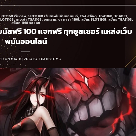
LOT1168 เว็บตรง
,
SLOT1168 เว็บตรงไม่ผ่านเอเยนต์
,
TGA สล็อต
,
TGA1168
,
TGABET
,
SLOT1168
,
ทางเข้า TGA1168
,
บทความ
,
บา คา ร่า 1168
,
สมัคร SLOT1168
,
สมัคร TGA1168
,
สล็อต 1168 วอ เลท
นัสฟรี 100 แจกฟรี ทุกยูสเซอร์ แหล่งเว็บ
พนันออนไลน์
ED ON
MAY 10, 2024
BY
TGA1168.OMG