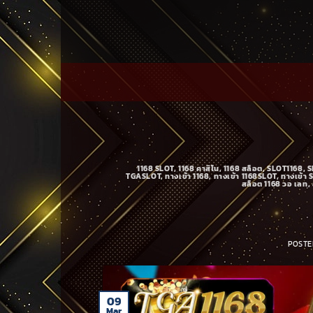
Skip
to
content
1168 SLOT
,
1168 คาสิโน
,
1168 สล็อต
,
SLOT1168
,
S
TGASLOT
,
ทางเข้า 1168
,
ทางเข้า 1168SLOT
,
ทางเข้า 
สล็อต 1168 วอ เลท
,
POST
09
Mar