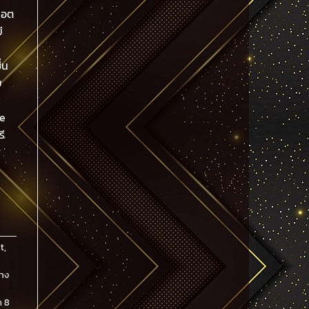
็อต
ี
่น
ย
์
ue
รี
ot
,
าง
ก 8