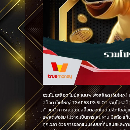
รวมโปรสล็อต โบนัส 100% พีจีสล็อต เว็บใหญ่ 
สล็อต เว็บใหญ่ TGA1168 PG SLOT รวมโปรสล็อต
ก้าวหน้า การเล่นเกมสล็อตออนไลน์ไม่จำกัดอยู่
แพลตฟอร์ม ไม่ว่าจะเป็นการเล่นผ่าน มือถือ แท็
ทุกเวลา ด้วยการออกแบบระบบที่ทันสมัยและการเชื่