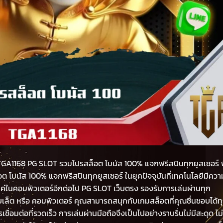
TGA1168 PG SLOT รวมโปรสล็อต โบนัส 100% แจกฟรีสปินทุกยูสเซอร์ พ
 โบนัส 100% แจกฟรีสปินทุกยูสเซอร์ ในยุคปัจจุบันที่เทคโนโลยีมีควา
แค่ในคอมพิวเตอร์อีกต่อไป PG SLOT เว็บตรง รองรับการเล่นผ่านทุก
บเล็ต หรือ คอมพิวเตอร์ คุณสามารถสนุกกับเกมสล็อตที่คุณชื่นชอบได้ทุก
อมต่อที่รวดเร็ว การเล่นผ่านมือถือจึงเป็นไปอย่างราบรื่นไม่มีสะดุด ไม่