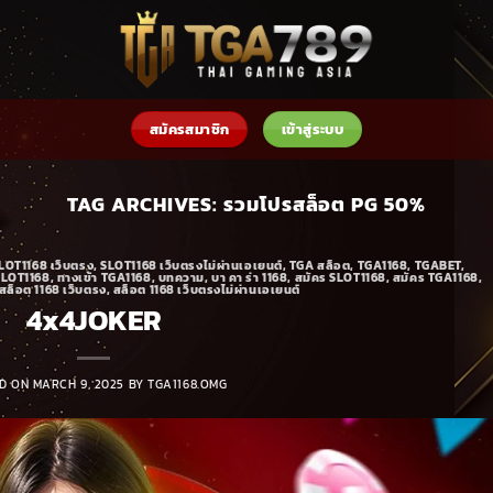
สมัครสมาชิก
เข้าสู่ระบบ
TAG ARCHIVES:
รวมโปรสล็อต PG 50%
LOT1168 เว็บตรง
,
SLOT1168 เว็บตรงไม่ผ่านเอเยนต์
,
TGA สล็อต
,
TGA1168
,
TGABET
,
SLOT1168
,
ทางเข้า TGA1168
,
บทความ
,
บา คา ร่า 1168
,
สมัคร SLOT1168
,
สมัคร TGA1168
,
สล็อต 1168 เว็บตรง
,
สล็อต 1168 เว็บตรงไม่ผ่านเอเยนต์
4x4JOKER
ED ON
MARCH 9, 2025
BY
TGA1168.OMG