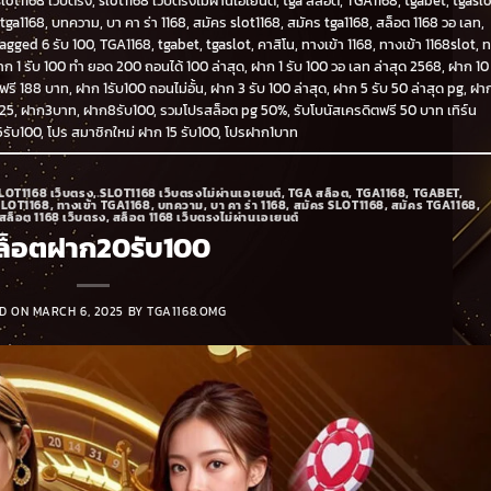
slot1168 เว็บตรง
,
slot1168 เว็บตรงไม่ผ่านเอเยนต์
,
tga สล็อต
,
TGA1168
,
tgabet
,
tgasl
 tga1168
,
บทความ
,
บา คา ร่า 1168
,
สมัคร slot1168
,
สมัคร tga1168
,
สล็อต 1168 วอ เลท
,
Tagged
6 รับ 100
,
TGA1168
,
tgabet
,
tgaslot
,
คาสิโน
,
ทางเข้า 1168
,
ทางเข้า 1168slot
,
ท
าก 1 รับ 100 ทํา ยอด 200 ถอนได้ 100 ล่าสุด
,
ฝาก 1 รับ 100 วอ เลท ล่าสุด 2568
,
ฝาก 10
ฟรี 188 บาท
,
ฝาก 1รับ100 ถอนไม่อั้น
,
ฝาก 3 รับ 100 ล่าสุด
,
ฝาก 5 รับ 50 ล่าสุด pg
,
ฝา
025
,
ฝาก3บาท
,
ฝาก8รับ100
,
รวมโปรสล็อต pg 50%
,
รับโบนัสเครดิตฟรี 50 บาท เทิร์น
5รับ100
,
โปร สมาชิกใหม่ ฝาก 15 รับ100
,
โปรฝาก1บาท
LOT1168 เว็บตรง
,
SLOT1168 เว็บตรงไม่ผ่านเอเยนต์
,
TGA สล็อต
,
TGA1168
,
TGABET
,
SLOT1168
,
ทางเข้า TGA1168
,
บทความ
,
บา คา ร่า 1168
,
สมัคร SLOT1168
,
สมัคร TGA1168
,
สล็อต 1168 เว็บตรง
,
สล็อต 1168 เว็บตรงไม่ผ่านเอเยนต์
ล็อตฝาก20รับ100
ED ON
MARCH 6, 2025
BY
TGA1168.OMG