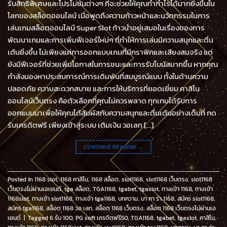
รับสิทธิพิเศษและโปรโมชั่นต่างๆ ที่จะช่วยให้คุณทำกำไรได้มากยิ่งขึ้นใน
โลกของสล็อตออนไลน์ เมื่อพูดถึงความก้าวหน้าและนวัตกรรมในการ
เล่นเกมสล็อตออนไลน์ Super Slot ก้าวนำอยู่เสมอในเรื่องของการ
พัฒนาเกมและการเพิ่มฟีเจอร์ใหม่ๆ ที่ทำให้การเล่นมีความสนุกและตื่น
เต้นยิ่งขึ้น ไม่เพียงแค่การออกแบบเกมที่มีกราฟิกและเสียงสมจริง แต่
ยังมีฟีเจอร์ที่ช่วยเพิ่มโอกาสในการชนะและการรับโบนัสมากขึ้น หากคุณ
กำลังมองหาประสบการณ์การเดิมพันที่สมบูรณ์แบบ ทั้งในด้านความ
ปลอดภัย ความสะดวกสบาย และการให้บริการที่ยอดเยี่ยม คาสิโน
ออนไลน์เว็บตรง คือตัวเลือกที่คุณไม่ควรพลาด ทุกเกมได้รับการ
ออกแบบมาเพื่อให้คุณได้สัมผัสกับความสนุกและตื่นเต้นอย่างเต็มที่ กด
รับเครดิตฟรี เพียงเข้าสู่ระบบ เติมเงิน วอเลท […]
CONTINUE READING
→
Posted in
1168 slot
,
1168 คาสิโน
,
1168 สล็อต
,
slot1168
,
slot1168 เว็บตรง
,
slot1168
เว็บตรงไม่ผ่านเอเยนต์
,
tga สล็อต
,
TGA1168
,
tgabet
,
tgaslot
,
ทางเข้า 1168
,
ทางเข้า
1168slot
,
ทางเข้า slot1168
,
ทางเข้า tga1168
,
บทความ
,
บา คา ร่า 1168
,
สมัคร slot1168
,
สมัคร tga1168
,
สล็อต 1168 วอ เลท
,
สล็อต 1168 เว็บตรง
,
สล็อต 1168 เว็บตรงไม่ผ่านเอ
เยนต์
|
Tagged
6 รับ 100
,
PG soft เครดิตฟรี50
,
TGA1168
,
tgabet
,
tgaslot
,
คาสิโน
,