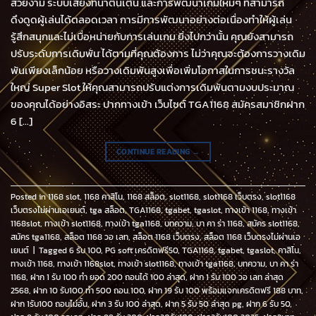
สวยงาม ระบบเสียงที่น่าตื่นเต้น และการพัฒนาเกมใหม่ๆ ที่สามารถ
ดึงดูดผู้เล่นได้ตลอดเวลา การมีการพัฒนาอย่างต่อเนื่องทำให้ผู้เล่น
รู้สึกสนุกและไม่เบื่อหน่ายกับการเล่นเกม ยิ่งไปกว่านั้น คุณยังสามารถ
ปรับระดับการเดิมพัน ได้ตามที่คุณต้องการ ไม่ว่าคุณจะต้องการวางเดิม
พันเพียงเล็กน้อย หรือวางเดิมพันสูงเพื่อเพิ่มโอกาสในการชนะรางวัล
ใหญ่ Super Slot ให้คุณสามารถปรับแต่งการเดิมพันตามงบประมาณ
ของคุณได้อย่างอิสระ ปากทางเข้า เว็บไซต์ TGA1168 สมัครสมาชิกฝาก
6 […]
CONTINUE READING
→
Posted in
1168 slot
,
1168 คาสิโน
,
1168 สล็อต
,
slot1168
,
slot1168 เว็บตรง
,
slot1168
เว็บตรงไม่ผ่านเอเยนต์
,
tga สล็อต
,
TGA1168
,
tgabet
,
tgaslot
,
ทางเข้า 1168
,
ทางเข้า
1168slot
,
ทางเข้า slot1168
,
ทางเข้า tga1168
,
บทความ
,
บา คา ร่า 1168
,
สมัคร slot1168
,
สมัคร tga1168
,
สล็อต 1168 วอ เลท
,
สล็อต 1168 เว็บตรง
,
สล็อต 1168 เว็บตรงไม่ผ่านเอ
เยนต์
|
Tagged
6 รับ 100
,
PG soft เครดิตฟรี50
,
TGA1168
,
tgabet
,
tgaslot
,
คาสิโน
,
ทางเข้า 1168
,
ทางเข้า 1168slot
,
ทางเข้า slot1168
,
ทางเข้า tga1168
,
บทความ
,
บา คา ร่า
1168
,
ฝาก 1 รับ 100 ทํา ยอด 200 ถอนได้ 100 ล่าสุด
,
ฝาก 1 รับ 100 วอ เลท ล่าสุด
2568
,
ฝาก 10 รับ100 ทํา 500 ถอน 100
,
ฝาก 19 รับ 100 พร้อมแจกเครดิตฟรี 188 บาท
,
ฝาก 1รับ100 ถอนไม่อั้น
,
ฝาก 3 รับ 100 ล่าสุด
,
ฝาก 5 รับ 50 ล่าสุด pg
,
ฝาก 6 รับ 50
,