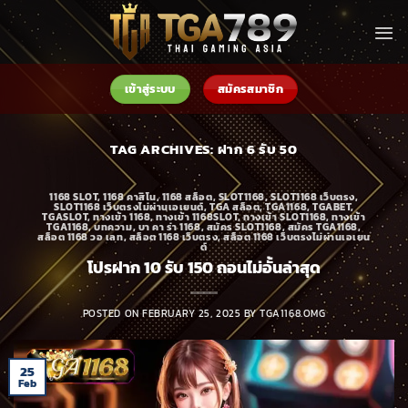
Skip
to
content
เข้าสู่ระบบ
สมัครสมาชิก
TAG ARCHIVES:
ฝาก 6 รับ 50
1168 SLOT
,
1168 คาสิโน
,
1168 สล็อต
,
SLOT1168
,
SLOT1168 เว็บตรง
,
SLOT1168 เว็บตรงไม่ผ่านเอเยนต์
,
TGA สล็อต
,
TGA1168
,
TGABET
,
TGASLOT
,
ทางเข้า 1168
,
ทางเข้า 1168SLOT
,
ทางเข้า SLOT1168
,
ทางเข้า
TGA1168
,
บทความ
,
บา คา ร่า 1168
,
สมัคร SLOT1168
,
สมัคร TGA1168
,
สล็อต 1168 วอ เลท
,
สล็อต 1168 เว็บตรง
,
สล็อต 1168 เว็บตรงไม่ผ่านเอเยน
ต์
โปรฝาก 10 รับ 150 ถอนไม่อั้นล่าสุด
POSTED ON
FEBRUARY 25, 2025
BY
TGA1168.OMG
25
Feb