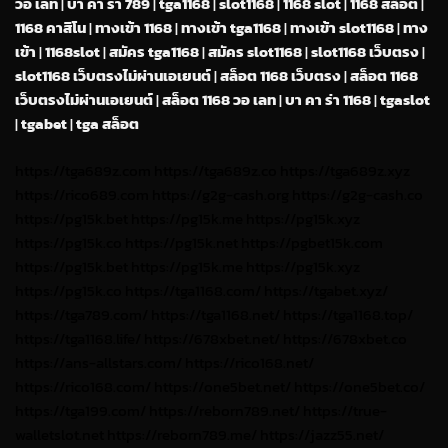
วอ เลท
|
บา คา ร่า 789
|
tga1168
|
slot1168
|
1168 slot
|
1168 สล็อต
|
1168 คาสิโน
|
ทางเข้า 1168
|
ทางเข้า tga1168
|
ทางเข้า slot1168
|
ทาง
เข้า
|
1168slot
|
สมัคร tga1168
|
สมัคร slot1168
|
slot1168 เว็บตรง
|
slot1168 เว็บตรงไม่ผ่านเอเยนต์
|
สล็อต 1168 เว็บตรง
|
สล็อต 1168
เว็บตรงไม่ผ่านเอเยนต์
|
สล็อต 1168 วอ เลท
|
บา คา ร่า 1168
|
tgaslot
|
tgabet
|
tga สล็อต
https://tga689z.com
https://tga689z.co
https://tga689z.xyz
https://rico689.com
https://g2g-cash.org
https://g2g-cash.co
https://pg15k.bet
https://pg15k.me
https://pg15k.xyz
https://pg15k.co
https://pg15k.net
https://pgbet15k.com
https://pg15k.bet
https://pg15k.me
https://pg15k.xyz
https://pg15k.co
https://tga1168.com/
https://tgabet.xyz/
https://tga789.com/
https://tga1168.net/
https://tga1168.top/
https://tga1168.life/
https://678xbet.net/
https://678xbet.co
https://ans-allstars.com/
https://rico168.net/
https://rico168.com/
https://one5bet.net/
https://one5bet.co/
https://tga199.com/
https://reborn789.net/
https://true-
walletslot.net
https://reborn789.me/
https://jazz55.net/