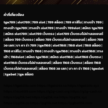
คำที่เกี่ยวข้อง
tga789
|
slot789
|
789 slot
|
789 สล็อต
|
789 คาสิโน
|
ทางเข้า 789
|
ทางเข้า tga789
|
ทางเข้า slot789
|
ทางเข้า 789slot
|
สมัคร tga789
|
สมัคร slot789
|
slot789 เว็บตรง
|
slot789 เว็บตรงไม่ผ่านเอเยนต์
|
สล็อต 789 เว็บตรง
|
สล็อต 789 เว็บตรงไม่ผ่านเอเยนต์
|
สล็อต 789
วอ เลท
|
บา คา ร่า 789
|
tga1168
|
slot1168
|
1168 slot
|
1168 สล็อต
|
1168 คาสิโน
|
ทางเข้า 1168
|
ทางเข้า tga1168
|
ทางเข้า slot1168
|
ทาง
เข้า
|
1168slot
|
สมัคร tga1168
|
สมัคร slot1168
|
slot1168 เว็บตรง
|
slot1168 เว็บตรงไม่ผ่านเอเยนต์
|
สล็อต 1168 เว็บตรง
|
สล็อต 1168
เว็บตรงไม่ผ่านเอเยนต์
|
สล็อต 1168 วอ เลท
|
บา คา ร่า 1168
|
tgaslot
|
tgabet
|
tga สล็อต
https://tga689z.com
https://tga689z.co
https://tga689z.xyz
https://rico689.com
https://g2g-cash.org
https://g2g-cash.co
https://pg15k.bet
https://pg15k.me
https://pg15k.xyz
https://pg15k.co
https://pg15k.net
https://pgbet15k.com