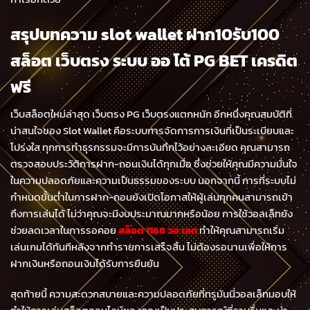
สรุปบทความ slot wallet
ฝาก10รับ100
สล็อต เว็บตรง ระบบ ออ โต้
PG BET
เครดิต
ฟรี
เว็บสล็อตใหม่ล่าสุด เว็บตรง PG เว็บตรงแตกหนัก อีกหนึ่งคุณสมบัติที่
น่าสนใจของ Slot Wallet คือระบบการจัดการการเงินที่เป็นระเบียบและ
โปร่งใส ทุกการทำธุรกรรมจะมีการบันทึกไว้อย่างละเอียด คุณสามารถ
ตรวจสอบประวัติการฝาก-ถอนเงินได้ทุกเมื่อ ซึ่งช่วยให้คุณมีความมั่นใจ
ในความปลอดภัยและความเป็นธรรมของระบบ นอกจากนี้ การที่ระบบไม่
กำหนดขั้นต่ำในการฝาก-ถอนยังเปิดโอกาสให้ผู้เล่นทุกคนสามารถเข้า
ถึงการเล่นได้ ไม่ว่าคุณจะมีงบประมาณมากหรือน้อย การใช้วอลเล็ทยัง
ช่วยลดเวลาในการรอคอย
สล็อต
1168
วอ เลท
ทำให้คุณสามารถเริ่ม
เล่นเกมได้ทันทีหลังจากทำรายการเสร็จสิ้น ไม่ต้องรอนานเพื่อให้การ
ฝากเงินหรือถอนเงินได้รับการยืนยัน
สุดท้ายนี้ ความสะดวกสบายและความปลอดภัยที่ทรูมันนี่วอลเล็ทมอบให้