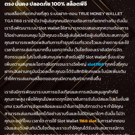
ตรง มั่นคง ปลอดภัย 100
%
สล็อตพีจี
เกมสล็อตที่แตกง่ายที่สุด ระบบฝาก-ถอน TRUE MONEY WALLET
TGA1168 เราเข้าใจว่าผู้เล่นทุกคนมีความต้องการที่แตกต่างกัน ดังนั้น
เราจึงพัฒนาระบบ Slot Wallet ให้สามารถตอบสนองทุกความต้องการ
ได้อย่างครอบคลุม ไม่ว่าคุณจะเป็นผู้เล่นใหม่หรือผู้เล่นที่มีประสบการณ์
คุณสามารถเพลิดเพลินกับการทำธุรกรรมที่รวดเร็วและง่ายดาย และใช้
เวลาในการเล่นเกมมากขึ้น นอกจากนั้น เว็บไซต์ของเรายังมีการจัด
กิจกรรมและโปรโมชั่นพิเศษเฉพาะสำหรับผู้ใช้ Slot Wallet ซึ่งจะช่วย
เพิ่มความสนุกและโอกาสในการชนะรางวัลใหญ่
slot1168
ทุกครั้งที่คุณ
ฝากเงินผ่านทรูมันนี่วอลเล็ท คุณจะได้รับสิทธิพิเศษและโบนัสเพิ่มเติม
ทำให้การเล่นเกมสล็อตของคุณมีความคุ้มค่ามากยิ่งขึ้น
เรายังมีการพัฒนาระบบการแจ้งเตือนและการสนับสนุนลูกค้าที่มี
คุณภาพสูง เพื่อให้คุณไม่พลาดทุกโอกาสในการรับโบนัสและโปรโมชั่นพิ
เศษ รวมถึงการช่วยเหลือและแนะนำในการใช้บริการต่าง ๆ ทำให้คุณ
สามารถเล่นเกมสล็อตได้อย่างราบรื่นและไม่มีปัญหาใดๆ ดังนั้น ไม่ว่า
คุณจะอยู่ที่ไหน เวลาใด การใช้ Slot Wallet
1168 slot
ในการฝากถอน
เงินและเดิมพันกับเว็บไซต์ของเราจะทำให้คุณได้รับประสบการณ์การ