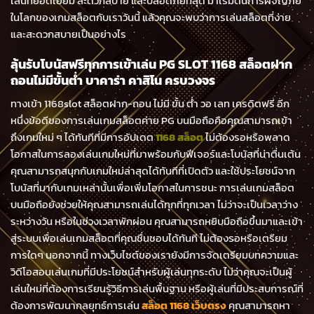
เล่นที่ยอดเยี่ยม สะดวกสบาย และปลอดภัยที่สุด มาเริ่มต้นการผจญภัย
ในโลกของเกมสล็อตกับเราวันนี้ แล้วคุณจะพบว่าการเล่นสล็อตที่ง่าย
และสะดวกสบายเป็นอย่างไร
ลุ้นรับโบนัสฟรีทุกการเข้าเล่น
PG SLOT 1168
สล็อตฝาก
ถอนไม่มีขั้นต่ำ บาคาร่า คาสิโน ครบวงจร
ทางเข้า 1168slot สล็อตฝาก-ถอน ไม่มี ขั้น ต่ํา วอ เลท เครดิตฟรี อีก
หนึ่งข้อดีของการเล่นเกมสล็อตค่าย PG บนมือถือคือคุณสามารถเข้า
ถึงเกมใหม่ ๆ ได้ทันทีที่มีการอัปเดต
1168
สล็อต
ไม่ต้องรอหรือพลาด
โอกาสในการลองเล่นเกมใหม่ที่มาพร้อมกับฟีเจอร์และโบนัสที่น่าตื่นเต้น
คุณสามารถสนุกกับเกมใหม่ล่าสุดได้ทันทีที่เปิดตัว และใช้ประโยชน์จาก
โบนัสที่มากับเกมเหล่านั้นเพื่อเพิ่มโอกาสในการชนะ การเล่นเกมสล็อต
บนมือถือยังช่วยให้คุณสามารถเล่นได้ทุกที่ทุกเวลา ไม่ว่าจะเป็นเวลาว่าง
ระหว่างวัน หรือในช่วงเวลาพักผ่อน คุณสามารถหยิบมือถือขึ้นมาและเข้า
สู่ระบบเพื่อเล่นเกมสล็อตที่คุณชื่นชอบได้ทันที ไม่ต้องรอหรือเตรียม
การใดๆ นอกจากนี้ ทางเว็บไซต์ของเรายังมีการจัดเตรียมบทความและ
วิดีโอสอนเล่นเกมที่มีประโยชน์สำหรับผู้เล่นทุกระดับ ไม่ว่าคุณจะเป็นผู้
เล่นใหม่ที่ต้องการเรียนรู้วิธีการเล่นพื้นฐาน หรือผู้เล่นที่มีประสบการณ์ที่
ต้องการพัฒนากลยุทธ์การเล่น
สล็อต
1168
เว็บตรง
คุณสามารถหา