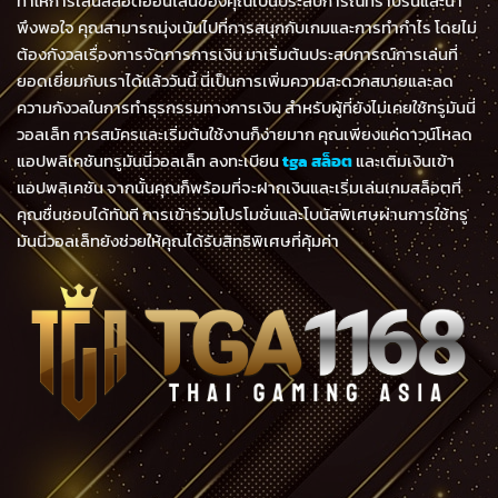
ทำให้การเล่นสล็อตออนไลน์ของคุณเป็นประสบการณ์ที่ราบรื่นและน่า
พึงพอใจ คุณสามารถมุ่งเน้นไปที่การสนุกกับเกมและการทำกำไร โดยไม่
ต้องกังวลเรื่องการจัดการการเงิน มาเริ่มต้นประสบการณ์การเล่นที่
ยอดเยี่ยมกับเราได้แล้ววันนี้ นี่เป็นการเพิ่มความสะดวกสบายและลด
ความกังวลในการทำธุรกรรมทางการเงิน สำหรับผู้ที่ยังไม่เคยใช้ทรูมันนี่
วอลเล็ท การสมัครและเริ่มต้นใช้งานก็ง่ายมาก คุณเพียงแค่ดาวน์โหลด
แอปพลิเคชันทรูมันนี่วอลเล็ท ลงทะเบียน
tga
สล็อต
และเติมเงินเข้า
แอปพลิเคชัน จากนั้นคุณก็พร้อมที่จะฝากเงินและเริ่มเล่นเกมสล็อตที่
คุณชื่นชอบได้ทันที การเข้าร่วมโปรโมชั่นและโบนัสพิเศษผ่านการใช้ทรู
มันนี่วอลเล็ทยังช่วยให้คุณได้รับสิทธิพิเศษที่คุ้มค่า