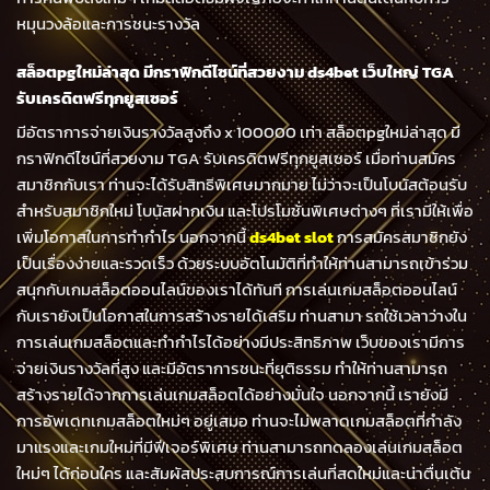
หมุนวงล้อและการชนะรางวัล
สล็อตpg
ใหม่ล่าสุด มีกราฟิกดีไซน์ที่สวยงาม ds4bet
เว็บใหญ่
TGA
รับเครดิตฟรีทุกยูสเซอร์
มีอัตราการจ่ายเงินรางวัลสูงถึง x 100000 เท่า สล็อตpgใหม่ล่าสุด มี
กราฟิกดีไซน์ที่สวยงาม TGA รับเครดิตฟรีทุกยูสเซอร์ เมื่อท่านสมัคร
สมาชิกกับเรา ท่านจะได้รับสิทธิพิเศษมากมาย ไม่ว่าจะเป็นโบนัสต้อนรับ
สำหรับสมาชิกใหม่ โบนัสฝากเงิน และโปรโมชั่นพิเศษต่างๆ ที่เรามีให้เพื่อ
เพิ่มโอกาสในการทำกำไร นอกจากนี้
ds4bet slot
การสมัครสมาชิกยัง
เป็นเรื่องง่ายและรวดเร็ว ด้วยระบบอัตโนมัติที่ทำให้ท่านสามารถเข้าร่วม
สนุกกับเกมสล็อตออนไลน์ของเราได้ทันที การเล่นเกมสล็อตออนไลน์
กับเรายังเป็นโอกาสในการสร้างรายได้เสริม ท่านสามา รถใช้เวลาว่างใน
การเล่นเกมสล็อตและทำกำไรได้อย่างมีประสิทธิภาพ เว็บของเรามีการ
จ่ายเงินรางวัลที่สูง และมีอัตราการชนะที่ยุติธรรม ทำให้ท่านสามารถ
สร้างรายได้จากการเล่นเกมสล็อตได้อย่างมั่นใจ นอกจากนี้ เรายังมี
การอัพเดทเกมสล็อตใหม่ๆ อยู่เสมอ ท่านจะไม่พลาดเกมสล็อตที่กำลัง
มาแรงและเกมใหม่ที่มีฟีเจอร์พิเศษ ท่านสามารถทดลองเล่นเกมสล็อต
ใหม่ๆ ได้ก่อนใคร และสัมผัสประสบการณ์การเล่นที่สดใหม่และน่าตื่นเต้น