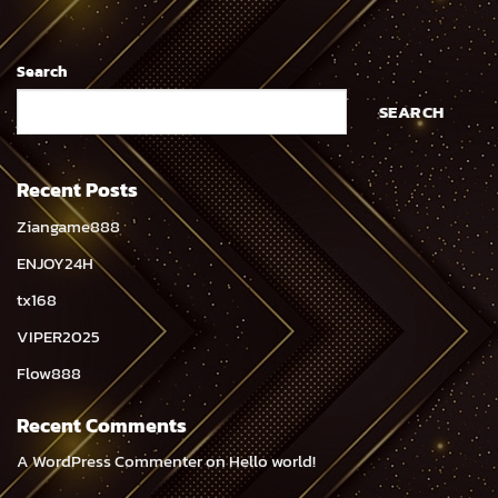
Search
SEARCH
Recent Posts
Ziangame888
ENJOY24H
tx168
VIPER2025
Flow888
Recent Comments
A WordPress Commenter
on
Hello world!