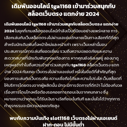
เดิมพันออนไลน์
tga1168
เข้ามาร่วมสนุกกับ
สล็อตเว็บตรง แตกง่าย 2024
เดิมพันออนไลน์
tga1168
เข้ามาร่วมสนุกกับสล็อตเว็บตรง แตกง่าย
2024
ในยุคที่เกมสล็อตออนไลน์กำลังเป็นที่นิยมอย่างแพร่หลาย การ
เลือกเล่นกับเว็บสล็อตตรงไม่ผ่านเอเย่นต์กลายเป็นทางเลือกที่ดีที่สุด
สำหรับนักเดิมพันทั้งหน้าใหม่และหน้าเก่า เพราะเว็บเหล่านี้มอบ
ประสบการณ์การเล่นที่ยอดเยี่ยม รวมถึงความปลอดภัยและความ
สะดวกสบายที่นักเดิมพันทุกคนต้องการ หากคุณยังลังเลอยู่ ลองมาดู
เหตุผลว่าทำไมถึงควรเข้ามาร่วมสนุกกับ
tga1168
สล็อตเว็บตรง แตก
ง่าย 2024 กันเถอะ เว็บตรงไม่ผ่านเอเย่นต์ หนึ่งในข้อดีที่สำคัญที่สุด
ของการเล่นกับเว็บตรงคือ ความเชื่อถือได้และความโปร่งใส เว็บสล็อตที่
ให้บริการโดยตรงจากผู้ผลิตนั้น มักจะมีการจัดการที่ดีกว่า ไม่ต้องกังวล
เรื่องการโดนโกงหรือต้องรอคอยการถอนเงินจากคนกลาง ซึ่ง
หมายความว่าคุณจะได้รับเงินรางวัลที่ชนะในทันที และมั่นใจได้ว่าทุกการ
ทำธุรกรรมจะมีความปลอดภัยสูง
พบกับความบันเทิง slot1168 เว็บตรงไม่ผ่านเอเยนต์
ฝาก-ถอน ไม่มีขั้นต่ำ