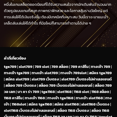
หนึ่งในเกมสล็อตยอดนิยมที่ได้รับความสนใจจากนักเดิมพันจำนวนมาก
ด้วยรูปแบบเกมที่สนุก ภาพกราฟิกสวย และโอกาสลุ้นรางวัลใหญ่ แต่
การเล่นให้ได้เงินจริงนั้น ต้องมีเทคนิคที่เหมาะสม วันนี้เราจะมาแนะนำ
เคล็ดลับเล่นให้ได้กำไร ที่มือใหม่ก็สามารถทำตามได้ง่าย ๆ
คำที่เกี่ยวข้อง
tga789
|
slot789
|
789 slot
|
789 สล็อต
|
789 คาสิโน
|
ทางเข้า 789
|
ทางเข้า tga789
|
ทางเข้า slot789
|
ทางเข้า 789slot
|
สมัคร tga789
|
สมัคร slot789
|
slot789 เว็บตรง
|
slot789 เว็บตรงไม่ผ่านเอเยนต์
|
สล็อต 789 เว็บตรง
|
สล็อต 789 เว็บตรงไม่ผ่านเอเยนต์
|
สล็อต 789
วอ เลท
|
บา คา ร่า 789
|
tga1168
|
slot1168
|
1168 slot
|
1168 สล็อต
|
1168 คาสิโน
|
ทางเข้า 1168
|
ทางเข้า tga1168
|
ทางเข้า slot1168
|
ทาง
เข้า
|
1168slot
|
สมัคร tga1168
|
สมัคร slot1168
|
slot1168 เว็บตรง
|
slot1168 เว็บตรงไม่ผ่านเอเยนต์
|
สล็อต 1168 เว็บตรง
|
สล็อต 1168
เว็บตรงไม่ผ่านเอเยนต์
|
สล็อต 1168 วอ เลท
|
บา คา ร่า 1168
|
tgaslot