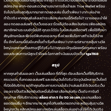
เว็บไซต์ยอดนิยมที่มีผู้เล่นมากที่สุด การันตีความปลอดภัย ระบบทันสมัย
สมัครง่าย ฝาก-ถอนสะดวกผ่านธนาคารชั้นนำและ True Wallet พร้อม
รับโปรโมชั่นสุดคุ้มมากมาย! ทดลองเล่น ขั้นต่ำเพียง 1 บาท เล่นง่าย
กำไรจริง หากคุณยังลังเลว่าจะเลือกเล่นเกมนี้ดีหรือไม่? เราขอแนะนำให้
ลอง ทดลองเล่นฟรี กับเว็บของเราโดยไม่ต้องเสียเงินก่อน เพียงสมัคร
สมาชิกผ่านระบบอัตโนมัติ คุณจะได้รับ โบนัสเล่นสล็อตฟรี เพื่อใช้ศึกษา
สัญลักษณ์และฟีเจอร์พิเศษของเกม ซึ่งช่วยเพิ่มโอกาสทำเงินได้ง่าย
ขึ้น อีกทั้งเกมนี้ยังมีเบทขั้นต่ำเริ่มต้นเพียง 1 บาท แต่สามารถลุ้นรางวัล
ใหญ่จนกลายเป็นเศรษฐีได้จริง ไม่ว่าคุณจะมีทุนน้อยหรือทุนหนา พร้อม
มอบประสบการณ์สุดเร้าใจและโอกาสทำเงินแบบจัดเต็ม!
tga1168
สรุป
หากคุณกำลังมองหา เว็บเล่นสล็อต ที่ดีที่สุด ต้องเลือกเว็บที่ให้บริการ
ครบวงจร ทั้งทดลองเล่นฟรี และถอนเงินได้จริง ปัจจุบันมีหลายเว็บไซต์
ที่เปิดให้บริการ แต่ถ้าคุณต้องการความมั่นใจว่าเล่นแล้วได้เงินจริง เว็บ
ของเราเป็นตัวเลือกอันดับหนึ่งในไทย! เลือกเล่นกับ เว็บดัง การันตี
คุณภาพ ที่ให้บริการเกม
สล็อต ฝาก 5
รับ 50
วอ เลท
และเกมสล็อต
ยอดนิยมอื่น ๆ อีกมากมาย สนุกไปกับสล็อตแตกง่าย พร้อมลุ้นรางวัล
ใหญ่ทุกวัน คลิกสมัครเลย! เทคนิคเล่นสล็อตเล่นอย่างไรให้ได้เงินจริง