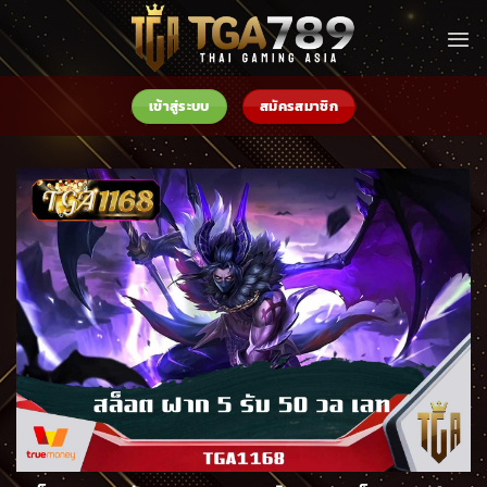
Skip
to
content
เข้าสู่ระบบ
สมัครสมาชิก