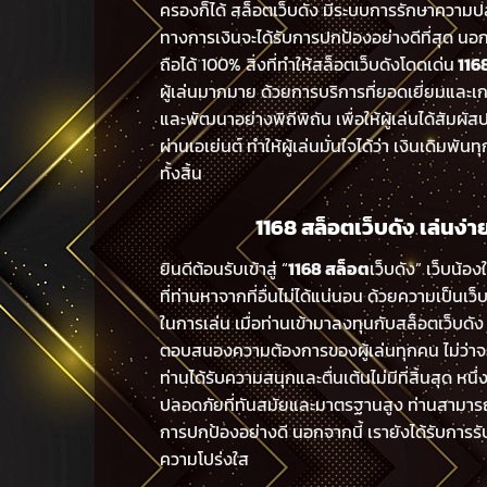
ครองก็ได้ สล็อตเว็บดัง มีระบบการรักษาความปลอด
ทางการเงินจะได้รับการปกป้องอย่างดีที่สุด นอกจ
ถือได้ 100% สิ่งที่ทำให้สล็อตเว็บดังโดดเด่น
116
ผู้เล่นมากมาย ด้วยการบริการที่ยอดเยี่ยมและ
และพัฒนาอย่างพิถีพิถัน เพื่อให้ผู้เล่นได้สัมผั
ผ่านเอเย่นต์ ทำให้ผู้เล่นมั่นใจได้ว่า เงินเด
ทั้งสิ้น
1168 สล็อต
เว็บดัง เล่นง่า
ยินดีต้อนรับเข้าสู่ “
1168 สล็อต
เว็บดัง” เว็บน้อ
ที่ท่านหาจากที่อื่นไม่ได้แน่นอน ด้วยความเป็นเ
ในการเล่น เมื่อท่านเข้ามาลงทุนกับสล็อตเว็บด
ตอบสนองความต้องการของผู้เล่นทุกคน ไม่ว่าจะ
ท่านได้รับความสนุกและตื่นเต้นไม่มีที่สิ้นสุด
ปลอดภัยที่ทันสมัยและมาตรฐานสูง ท่านสามารถม
การปกป้องอย่างดี นอกจากนี้ เรายังได้รับการรั
ความโปร่งใส