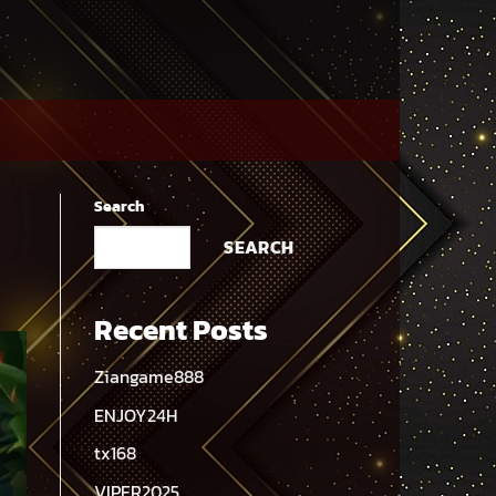
Search
SEARCH
Recent Posts
Ziangame888
ENJOY24H
tx168
VIPER2025