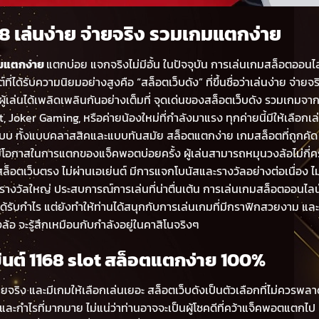
68 เล่นง่าย จ่ายจริง รวมเกมแตกง่าย
เกมแตกง่าย
แตกบ่อย แจกจริงไม่มีอั้น
ในปัจจุบัน การเล่นเกมสล็อตออนไ
ที่ได้รับความนิยมอย่างสูงคือ “สล็อตเว็บดัง” ที่ขึ้นชื่อว่าเล่นง่าย จ่ายจร
้เล่นได้เพลิดเพลินกันอย่างเต็มที่ จุดเด่นของสล็อตเว็บดัง รวมเกมจา
, Joker Gaming, หรือค่ายน้องใหม่ที่กำลังมาแรง ทุกค่ายนี้มีให้เลือกเล
บบ ทั้งแบบคลาสสิคและแบบทันสมัย สล็อตแตกง่าย เกมสล็อตที่ถูกคัด
ะมีโอกาสในการแตกของแจ็คพอตบ่อยครั้ง ผู้เล่นสามารถหมุนวงล้อไม่กี่คร
ล็อตเว็บตรง ไม่ผ่านเอเย่นต์ มีการแจกโบนัสและรางวัลอย่างต่อเนื่อง ไม
บรางวัลใหญ่ ประสบการณ์การเล่นที่น่าตื่นเต้น การเล่นเกมสล็อตออนไลน
นได้รับกำไร แต่ยังทำให้ท่านได้สนุกกับการเล่นเกมที่มีกราฟิกสวยงาม และ
วงล้อ จะรู้สึกเหมือนกับกำลังอยู่ในคาสิโนจริงๆ
่นต์
1168 slot
สล็อตแตกง่าย 100%
ายจริง และมีเกมให้เลือกเล่นเยอะ สล็อตเว็บดังเป็นตัวเลือกที่ไม่ควรพล
ละกำไรที่มากมาย ไม่แน่ว่าท่านอาจจะเป็นผู้โชคดีที่คว้าแจ็คพอตแตกไป