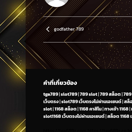
godfather 789
คำที่เกี่ยวข้อง
tga789
|
slot789
|
789 slot
|
789 สล็อต
|
789 
เว็บตรง
|
slot789 เว็บตรงไม่ผ่านเอเยนต์
|
สล็
slot
|
1168 สล็อต
|
1168 คาสิโน
|
ทางเข้า 1168
|
slot1168 เว็บตรงไม่ผ่านเอเยนต์
|
สล็อต 1168 
https://tga689z.com
https://tga689z.co
ht