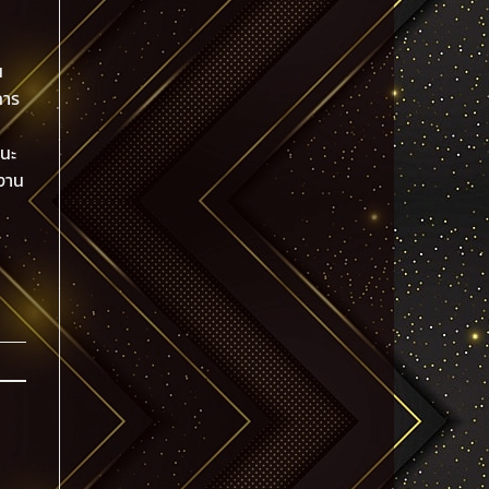
น
การ
ชนะ
มงาน