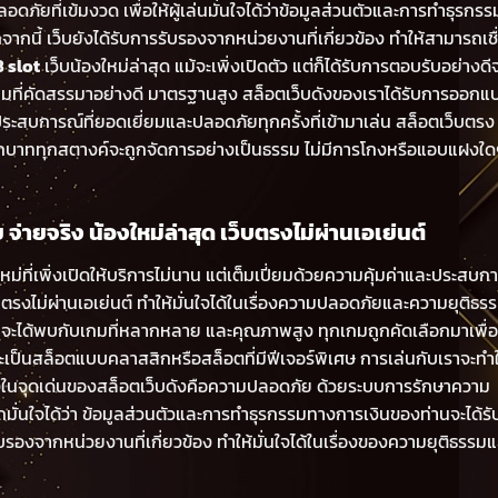
ภัยที่เข้มงวด เพื่อให้ผู้เล่นมั่นใจได้ว่าข้อมูลส่วนตัวและการทำธุรกรร
ากนี้ เว็บยังได้รับการรับรองจากหน่วยงานที่เกี่ยวข้อง ทำให้สามารถเชื
8 slot
เว็บน้องใหม่ล่าสุด แม้จะเพิ่งเปิดตัว แต่ก็ได้รับการตอบรับอย่างด
เกมที่คัดสรรมาอย่างดี มาตรฐานสูง สล็อตเว็บดังของเราได้รับการออกแ
สประสบการณ์ที่ยอดเยี่ยมและปลอดภัยทุกครั้งที่เข้ามาเล่น สล็อตเว็บตรง 
ิมพันทุกบาททุกสตางค์จะถูกจัดการอย่างเป็นธรรม ไม่มีการโกงหรือแอบแฝงใ
ย จ่ายจริง น้องใหม่ล่าสุด เว็บตรงไม่ผ่านเอเย่นต์
งใหม่ที่เพิ่งเปิดให้บริการไม่นาน แต่เต็มเปี่ยมด้วยความคุ้มค่าและประสบก
ว็บตรงไม่ผ่านเอเย่นต์ ทำให้มั่นใจได้ในเรื่องความปลอดภัยและความยุติธร
ัง จะได้พบกับเกมที่หลากหลาย และคุณภาพสูง ทุกเกมถูกคัดเลือกมาเพื่อ
เป็นสล็อตแบบคลาสสิกหรือสล็อตที่มีฟีเจอร์พิเศษ การเล่นกับเราจะทำใ
 หนึ่งในจุดเด่นของสล็อตเว็บดังคือความปลอดภัย ด้วยระบบการรักษาความ
ั่นใจได้ว่า ข้อมูลส่วนตัวและการทำธุรกรรมทางการเงินของท่านจะได้รั
บรองจากหน่วยงานที่เกี่ยวข้อง ทำให้มั่นใจได้ในเรื่องของความยุติธรรม