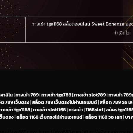
ทางเข้า tga1168 สล็อตออนไลน์ Sweet Bonanza ยอ
ทำเงินไว
คาสิโน
|
ทางเข้า 789
|
ทางเข้า tga789
|
ทางเข้า slot789
|
ทางเข้า 789
อต 789 เว็บตรง
|
สล็อต 789 เว็บตรงไม่ผ่านเอเยนต์
|
สล็อต 789 วอ เ
ทางเข้า tga1168
|
ทางเข้า slot1168
|
ทางเข้า
|
1168slot
|
สมัคร tga116
เว็บตรง
|
สล็อต 1168 เว็บตรงไม่ผ่านเอเยนต์
|
สล็อต 1168 วอ เลท
|
บา ค
tps://tga689z.xyz
https://rico689.com
https://g2g-cash.org
ht