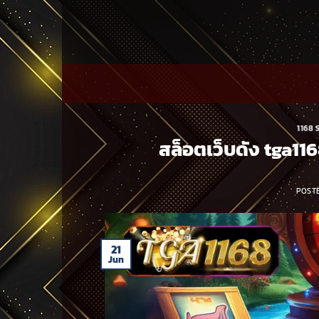
Skip
to
content
1168 
สล็อตเว็บดัง tga11
POST
21
Jun