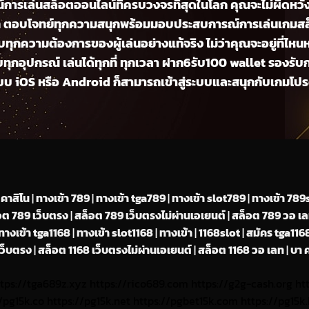
ารณ์การเล่นสล็อตออนไลน์ที่ครบวงจรที่สุดในโลก คุณจะไม่ผิดห
ับวอเลท ตอบโจทย์ทุกความสนุกพร้อมมอบประสบการณ์การเล่นเกมสล
รับทุกความต้องการของผู้เล่นอย่างแท้จริง ไม่ว่าคุณจะอยู่ที่ไ
อุปกรณ์ เล่นได้ทุกที่ ทุกเวลา
ฝาก6รับ100 wallet
รองรับกา
ะบบ iOS หรือ Android ก็สามารถเข้าสู่ระบบและสนุกกับเกมโปร
คาสิโน
|
ทางเข้า 789
|
ทางเข้า tga789
|
ทางเข้า slot789
|
ทางเข้า 789
อต 789 เว็บตรง
|
สล็อต 789 เว็บตรงไม่ผ่านเอเยนต์
|
สล็อต 789 วอ เ
ทางเข้า tga1168
|
ทางเข้า slot1168
|
ทางเข้า
|
1168slot
|
สมัคร tga116
เว็บตรง
|
สล็อต 1168 เว็บตรงไม่ผ่านเอเยนต์
|
สล็อต 1168 วอ เลท
|
บา ค
tps://tga689z.xyz
https://rico689.com
https://g2g-cash.org
ht
/pg15k.co
https://pg15k.net
https://pgbet15k.com
https://pg15k