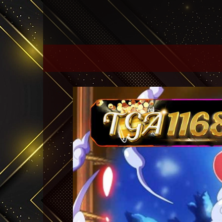
Skip
to
content