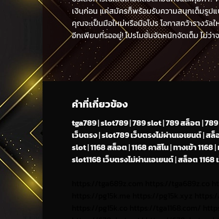
เงินก่อน แค่สมัครก็พร้อมรับความสนุกเต็มรูปแ
คุณจะเป็นมือใหม่หรือมือโปร โอกาสคว้ารางวัลใหญ
อีกเพียบที่รออยู่! โปรโมชั่นจัดหนักจัดเต็ม ไม่ว
คำที่เกี่ยวข้อง
tga789
|
slot789
|
789 slot
|
789 สล็อต
|
789 
เว็บตรง
|
slot789 เว็บตรงไม่ผ่านเอเยนต์
|
สล็
slot
|
1168 สล็อต
|
1168 คาสิโน
|
ทางเข้า 1168
|
slot1168 เว็บตรงไม่ผ่านเอเยนต์
|
สล็อต 1168 
https://tga689z.com
https://tga689z.co
ht
https://pg15k.me
https://pg15k.xyz
https:/
https://pg15k.co
https://tga1168.com/
http