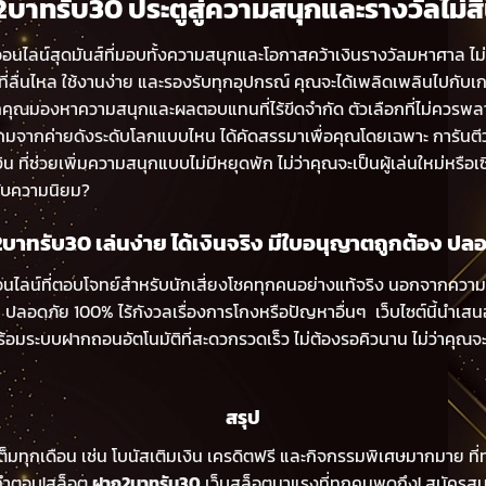
บาทรับ30 ประตูสู่ความสนุกและรางวัลไม่สิ
ไลน์สุดมันส์ที่มอบทั้งความสนุกและโอกาสคว้าเงินรางวัลมหาศาล ไม่ว่า
ี่ลื่นไหล ใช้งานง่าย และรองรับทุกอุปกรณ์ คุณจะได้เพลิดเพลินไปกับเก
กคุณมองหาความสนุกและผลตอบแทนที่ไร้ขีดจำกัด ตัวเลือกที่ไม่ควรพลาด! ข
อบเกมจากค่ายดังระดับโลกแบบไหน ได้คัดสรรมาเพื่อคุณโดยเฉพาะ การันตี
เงิน ที่ช่วยเพิ่มความสนุกแบบไม่มีหยุดพัก ไม่ว่าคุณจะเป็นผู้เล่นใหม่หรื
ด้รับความนิยม?
บาทรับ30 เล่นง่าย ได้เงินจริง มีใบอนุญาตถูกต้อง ป
ลน์ที่ตอบโจทย์สำหรับนักเสี่ยงโชคทุกคนอย่างแท้จริง นอกจากความสนุกแ
า ปลอดภัย 100% ไร้กังวลเรื่องการโกงหรือปัญหาอื่นๆ เว็บไซต์นี้นำเ
้อมระบบฝากถอนอัตโนมัติที่สะดวกรวดเร็ว ไม่ต้องรอคิวนาน ไม่ว่าคุณจะ
สรุป
ัดเต็มทุกเดือน เช่น โบนัสเติมเงิน เครดิตฟรี และกิจกรรมพิเศษมากมาย ที่
 คำตอบ!สล็อต
ฝาก2
บาทรับ30
เว็บสล็อตมาแรงที่ทุกคนพูดถึง! สมัครสมาช