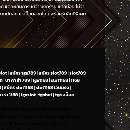
 แต่ละเกมการันตีว่า แตกง่าย แตกบ่อย ไม่ว่า
่งความมันส์ของสล็อตออนไลน์ พร้อมรับสิทธิพิเศษ
slot
|
สมัคร tga789
|
สมัคร slot789
|
slot789
ลท
|
บา คา ร่า 789
|
tga1168
|
slot1168
|
1168
8
|
สมัคร slot1168
|
slot1168 เว็บตรง
|
า ร่า 1168
|
tgaslot
|
tgabet
|
tga สล็อต
tps://g2g-cash.co
https://pg15k.bet
.bet
https://pg15k.me
https://pg15k.xyz
/tga1168.top/
https://tga1168.life/