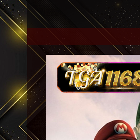
Skip
to
content